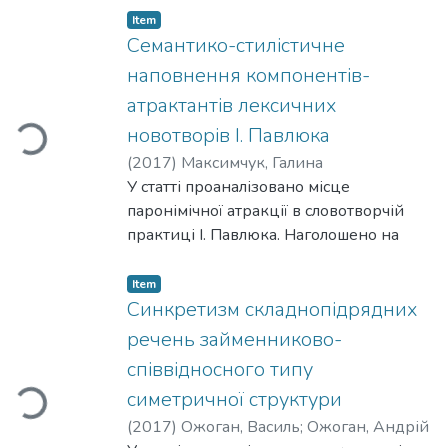
кореляційного. Доведено подвійну
Item
природу синтаксичного зв'язку в
Семантико-стилістичне
реченнях із займенниковими
наповнення компонентів-
іменниками другої особи в позиції
атрактантів лексичних
підмета та звертаннями, аргументовано
новотворів І. Павлюка
Loading...
його предикативно-кореляційний
характер, описано механізми його
(
2017
)
Максимчук, Галина
встановлення. З'ясовано роль вокатива
У статті проаналізовано місце
в семантико-синтаксичній і формально-
паронімічної атракції в словотворчій
граматичній організації таких речень.
практиці І. Павлюка. Наголошено на
стилістичних особливостях
функціювання новотворів- атрактантів.
Item
На основі лексико-стилістичного аналізу
Синкретизм складнопідрядних
засвідчено розширення меж
речень займенниково-
сполучуваності неологізмів-атрактантів
співвідносного типу
та узуальних слів до паронімічних гнізд.
симетричної структури
Loading...
Із застосуванням методу компонентного
аналізу описано семантику складних
(
2017
)
Ожоган, Василь
;
Ожоган, Андрій