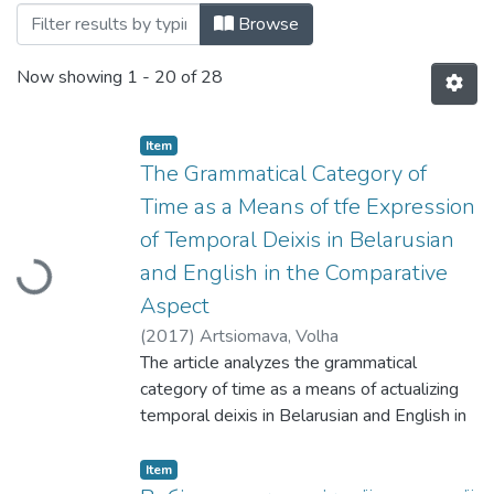
Browsing Випуск 3 by Title
Browse
Now showing
1 - 20 of 28
Item
The Grammatical Category of
Time as a Means of tfe Expression
of Temporal Deixis in Belarusian
and English in the Comparative
Loading...
Aspect
(
2017
)
Artsiomava, Volha
The article analyzes the grammatical
category of time as a means of actualizing
temporal deixis in Belarusian and English in
typological aspect. It is revealed that the
category of time represented by the verbal
Item