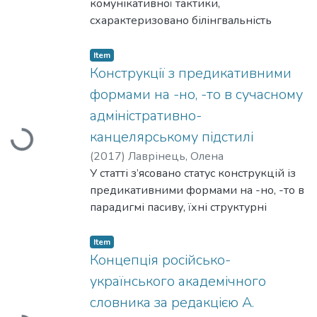
комунікативної тактики,
схарактеризовано білінгвальність
комунікативної тактики у текстах
українськомовного маркетингового
Item
дискурсу на матеріалі українських веб-
Конструкції з предикативними
ресурсів.
формами на -но, -то в сучасному
адміністративно-
канцелярському підстилі
Loading...
(
2017
)
Лаврінець, Олена
У статті з’ясовано статус конструкцій із
предикативними формами на -но, -то в
парадигмі пасиву, їхні структурні
особливості, специфіку функціонування
та співвідношення з іншими типами
Item
пасивних конструкцій в
Концепція російсько-
адміністративно-канцелярському
українського академічного
підстилі сучасної української мови.
словника за редакцією А.