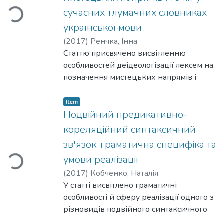
приклади типових помилок із сайтів
сучасних тлумачних словниках
Loading...
інформаційних агенцій, інтернет-
версій періодичних видань і
української мови
телеканалів, сайтів державних установ.
(
2017
)
Ренчка, Інна
Статтю присвячено висвітленню
особливостей деідеологізації лексем на
позначення мистецьких напрямів і
течій у сучасних українських словниках
тлумачного типу, що відбувається під
Item
впливом змін у житті українського
Подвійний предикативно-
суспільства наприкінці XX- на початку
кореляційний синтаксичний
XXI ст. Дослідження здійснено на основі
зв'язок: граматична специфіка та
порівняльного аналізу тлумачень слів у
умови реалізації
Loading...
лексикографічних працях радянського
і пострадянського періодів. Виявлено
(
2017
)
Кобченко, Наталія
приклади неповної деідеологізації
У статті висвітлено граматичні
лексичних одиниць зазначеної
особливості й сферу реалізації одного з
тематичної групи.
різновидів подвійного синтаксичного
зв'язку, а саме предикативно-