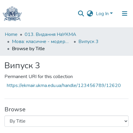
Log In
Communities
Home
013. Видання НаУКМА
&
Мова: класичне - модерне - постмодерне
Випуск 3
Collections
Browse by Title
All of DSpace
Випуск 3
Permanent URI for this collection
https://ekmair.ukma.edu.ua/handle/123456789/12620
Browse