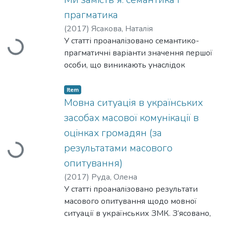
маніпуляцій суспільною думкою за
прагматика
допомогою мовних одиниць.
(
2017
)
Ясакова, Наталія
Встановлено екстра- та інтралінгвальні
У статті проаналізовано семантико-
Loading...
чинники, що впливають на вибір того
прагматичні варіанти значення першої
чи того номінатива.
особи, що виникають унаслідок
взаємодії категорій персональності та
числа. Виокремлено ми авторське,
Item
царське, скромне, родинне, батьківське
Мовна ситуація в українських
(опікунське), корпоративне, ми
засобах масової комунікації в
соціальної вагомості, ідеологічне,
оцінках громадян (за
універсальне (філософське), ми
результатами масового
Loading...
привілейованої групи.
опитування)
(
2017
)
Руда, Олена
У статті проаналізовано результати
масового опитування щодо мовної
ситуації в українських ЗМК. З’ясовано,
що диференціація преференцій