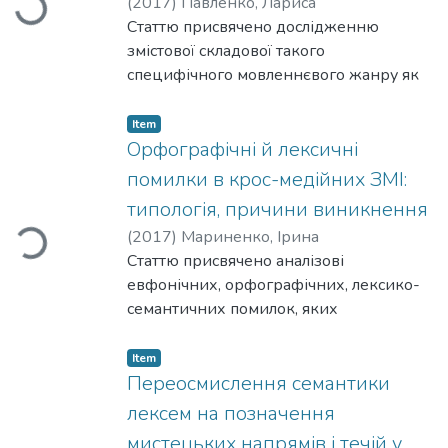
(
2017
)
Павленко, Лариса
Loading...
тяглість національних культурних
Статтю присвячено дослідженню
традицій у назовництві футбольних
змістової складової такого
клубів поза межами України.
специфічного мовленнєвого жанру як
Нобелівська лекція. Увагу зосереджено
на проблемно-тематичних
Item
характеристиках англомовних лекцій,
Орфографічні й лексичні
які були прочитані лауреатами в галузі
помилки в крос-медійних ЗМІ:
літератури. Проаналізовано чинники,
типологія, причини виникнення
що впливають на зміст лекції.
(
2017
)
Мариненко, Ірина
Loading...
Встановлено взаємозв’язок між темою
Статтю присвячено аналізові
доповіді та офіційним обґрунтуванням
евфонічних, орфографічних, лексико-
нагороди членами Шведської академії.
семантичних помилок, яких
припускаються журналісти інтернет-
ЗМІ. Систематизовані анормативи,
Item
зібрані із сучасних крос-медійних
Переосмислення семантики
матеріалів, визначено чинники, які
лексем на позначення
спричинили їх виникнення, наведено
мистецьких напрямів і течій у