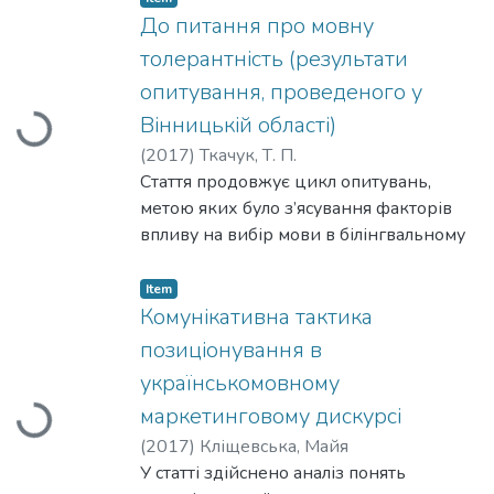
Богородиці» (1676) і «Вінці
До питання про мовну
Христовому» (1688), зокрема
толерантність (результати
проаналізовано відмінність у вияві
опитування, проведеного у
гоноративності до різних адресатів:
Вінницькій області)
Loading...
Господа, Богородиці, читача та
царських осіб.
(
2017
)
Ткачук, Т. П.
Стаття продовжує цикл опитувань,
метою яких було з’ясування факторів
впливу на вибір мови в білінгвальному
середовищі. В аналізованому
опитуванні, проведеному у Вінниці та
Item
Вінницькій області, охоплено 560
Комунікативна тактика
старшокласників віком 14-17 років.
позиціонування в
Результати анкетування дали змогу
українськомовному
зробити висновки про психологічні
маркетинговому дискурсі
Loading...
чинники, що впливають на
респондента, який перебуває в
(
2017
)
Кліщевська, Майя
двомовному середовищі.
У статті здійснено аналіз понять