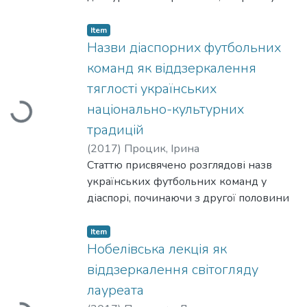
На додаток, розглянуто специфіку
фольклорній та художньо-
регулювання вжитку мов національних
белетристичній, схарактеризовано
Item
меншин.
основні мовленнєво-поведінкові
Назви діаспорних футбольних
зразки з урахуванням мети, ситуації й
команд як віддзеркалення
потреб моно- і полілінгвоперсони,
тяглості українських
простежено закономірності актуалізації
національно-культурних
Loading...
комунікативних намірів
монолінгвоперсонеми, встановлено
традицій
окремі значущі компоненти
(
2017
)
Процик, Ірина
аксіогенних ситуацій, що постають
Статтю присвячено розглядові назв
мовленнєво- поведінковими
українських футбольних команд у
маркерами.
діаспорі, починаючи з другої половини
40-х ХХ ст. Проаналізовано
мотивованість цих номінацій та
Item
продемонстровано, як під впливом
Нобелівська лекція як
національних чинників, що були
віддзеркалення світогляду
визначальними у виборі найменувань
лауреата
футбольних команд, збережено