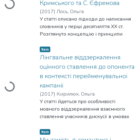
Кримського та С. Єфремова
Loading...
(
2017
)
Лось, Ольга
У статті описано підходи до написання
словників у перші десятиліття ХХ ст.
Розглянуто концепцію і принципи
укладання російсько-українського
академічного словника. Проаналізовано
Item
реалізацію концепції російсько-
Лінгвальне віддзеркалення
українського академічного словника як
оцінного ставлення до опонента
лексикографічної праці, що поєднує
в контексті перейменувальної
риси перекладного, тлумачного,
кампанії
Loading...
синонімічного та фразеологічного
словників.
(
2017
)
Кирилюк, Ольга
У статті йдеться про особливості
мовного віддзеркалення взаємного
ставлення учасників дискусії в умовах
обговорення суспільно-політичної
ситуації. У ході аналізу окреслено
Item
основні психологічні прийоми
Ми замість я: семантика і