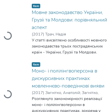
українців у сфері ЗМІ й культури
Item
обумовлена мовою повсякденного
Мовне законодавство України,
спілкування, рідною мовою та регіоном
Грузії та Молдови: порівняльний
проживання, найменшою мірою віком,
аспект
освітою та типом населеного пункту.
(
2017
)
Трач, Надія
Loading...
У статті висвітлено особливості мовного
законодавства трьох пострадянських
країн - України, Грузії та Молдови.
Окреслено історичну перспективу
мовно-політичного дискурсу з часів
Item
розпаду Радянського Союзу. Особливу
Моно- і полілінгвоперсона в
увагу приділено конституційному
дискурсивних практиках:
затвердженню статусу державних мов,
мовленнєво-поведінкові вияви
нещодавньо ухваленим чи
(
2017
)
Загнітко, Анатолій
;
Загнітко,
Loading...
напрацьованим законам та
Надія
Розглянуто закономірності реалізації
законопроектам, ролі конституційних
моно- і полілінгвоперсони в
судів у регулюванні мовного питання.
дискурсивних практиках, зокрема у