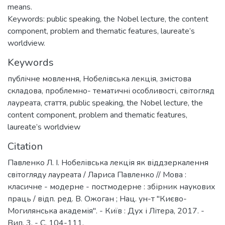
means.
Keywords: public speaking, the Nobel lecture, the content
component, problem and thematic features, laureate’s
worldview.
Keywords
публічне мовлення
,
Нобелівська лекція
,
змістова
складова
,
проблемно- тематичні особливості
,
світогляд
лауреата
,
стаття
,
public speaking
,
the Nobel lecture
,
the
content component
,
problem and thematic features
,
laureate’s worldview
Citation
Павленко Л. І. Нобелівська лекція як віддзеркалення
світогляду лауреата / Лариса Павленко // Мова :
класичне - модерне - постмодерне : збірник наукових
праць / відп. ред. В. Ожоган ; Нац. ун-т "Києво-
Могилянська академія". - Київ : Дух і Літера, 2017. -
Вип. 3. - С. 104-111.