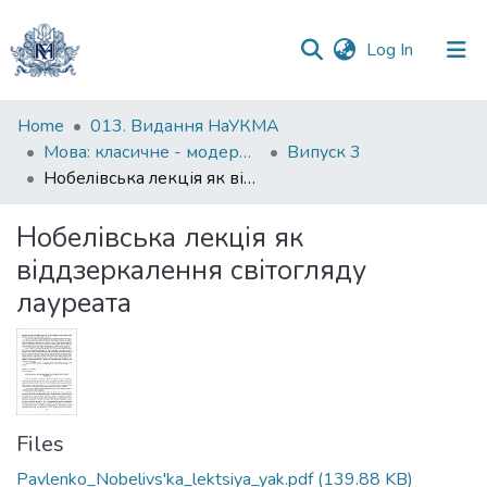
(current)
Log In
Communities
Home
013. Видання НаУКМА
&
Мова: класичне - модерне - постмодерне
Випуск 3
Collections
Нобелівська лекція як віддзеркалення світогляду лауреата
All of DSpace
Нобелівська лекція як
віддзеркалення світогляду
Statistics
лауреата
Files
Pavlenko_Nobelivs'ka_lektsiya_yak.pdf
(139.88 KB)