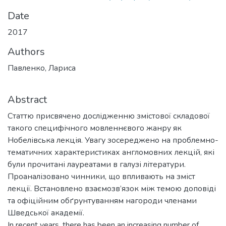
Date
2017
Authors
Павленко, Лариса
Abstract
Статтю присвячено дослідженню змістової складової
такого специфічного мовленнєвого жанру як
Нобелівська лекція. Увагу зосереджено на проблемно-
тематичних характеристиках англомовних лекцій, які
були прочитані лауреатами в галузі літератури.
Проаналізовано чинники, що впливають на зміст
лекції. Встановлено взаємозв’язок між темою доповіді
та офіційним обґрунтуванням нагороди членами
Шведської академії.
In recent years, there has been an increasing number of