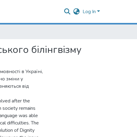
Log In
ського білінгвізму
мовності в Україні,
но зміни у
ізняються від
lved after the
n society remains
 language was able
al difficulties. The
ution of Dignity