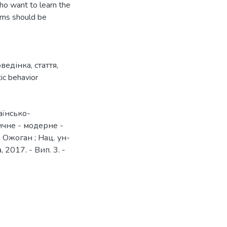
who want to learn the
rams should be
оведінка
,
стаття
,
tic behavior
аїнсько-
сичне - модерне -
 Ожоган ; Нац. ун-
 2017. - Вип. 3. -