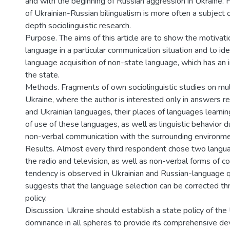
and with the beginning of Russian aggression in Ukraine.
of Ukrainian-Russian bilingualism is more often a subject 
depth sociolinguistic research.
Purpose. The aims of this article are to show the motivati
language in a particular communication situation and to ide
language acquisition of non-state language, which has an i
the state.
Methods. Fragments of own sociolinguistic studies on mult
Ukraine, where the author is interested only in answers r
and Ukrainian languages, their places of languages learning
of use of these languages, as well as linguistic behavior d
non-verbal communication with the surrounding environme
Results. Almost every third respondent chose two langu
the radio and television, as well as non-verbal forms of c
tendency is observed in Ukrainian and Russian-language q
suggests that the language selection can be corrected th
policy.
Discussion. Ukraine should establish a state policy of the
dominance in all spheres to provide its comprehensive d