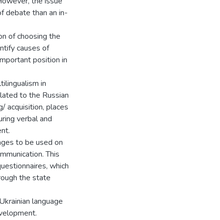
 However, the issue
of debate than an in-
on of choosing the
ntify causes of
mportant position in
ilingualism in
elated to the Russian
/ acquisition, places
uring verbal and
nt.
ages to be used on
ommunication. This
uestionnaires, which
rough the state
 Ukrainian language
evelopment.