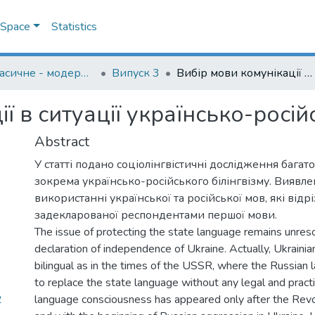
DSpace
Statistics
Мова: класичне - модерне - постмодерне
Випуск 3
Вибір мови комунікації в ситуації українсько-російського білінгвізму
ї в ситуації українсько-росій
Abstract
У статті подано соціолінгвістичні дослідження багато
зокрема українсько-російського білінгвізму. Виявле
використанні української та російської мов, які відр
задекларованої респондентами першої мови.
The issue of protecting the state language remains unreso
declaration of independence of Ukraine. Actually, Ukrainia
bilingual as in the times of the USSR, where the Russian
to replace the state language without any legal and practic
2
language consciousness has appeared only after the Revol