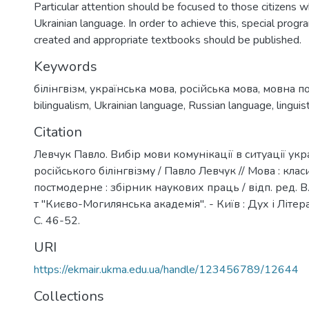
Particular attention should be focused to those citizens 
Ukrainian language. In order to achieve this, special prog
created and appropriate textbooks should be published.
Keywords
білінгвізм
,
українська мова
,
російська мова
,
мовна п
bilingualism
,
Ukrainian language
,
Russian language
,
linguis
Citation
Левчук Павло. Вибір мови комунікації в ситуації укр
російського білінгвізму / Павло Левчук // Мова : кла
постмодерне : збірник наукових праць / відп. ред. В.
т "Києво-Могилянська академія". - Київ : Дух і Літера,
С. 46-52.
URI
https://ekmair.ukma.edu.ua/handle/123456789/12644
Collections