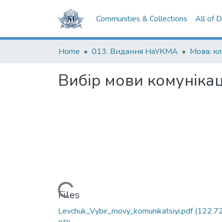
Communities & Collections
All of 
Home
013. Видання НаУКМА
Вибір мови комунікаці
Loading...
Files
Levchuk_Vybir_movy_komunikatsiyi.pdf
(122.7