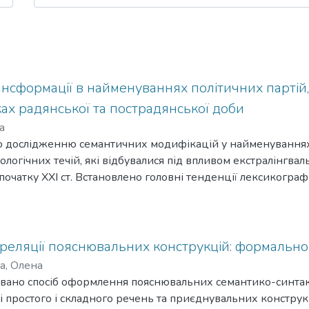
нсформації в найменуваннях політичних партій, 
ках радянської та пострадянської доби
а
о дослідженню семантичних модифікацій у найменуваннях
деологічних течій, які відбувалися під впливом екстралінгва
початку XXI ст. Встановлено головні тенденції лексикогра
них номінативних одиниць у радянський та пострадянськи
ореляції пояснювальних конструкцій: формальн
а, Олена
зовано спосіб оформлення пояснювальних семантико-синта
і простого і складного речень та приєднувальних конструк