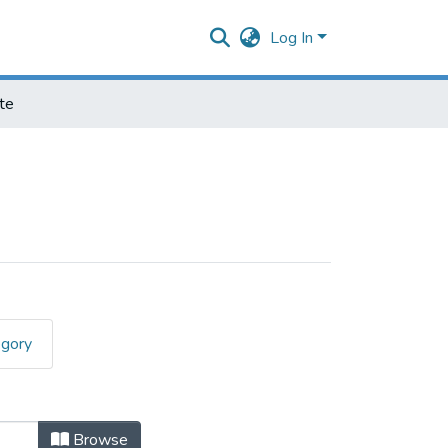
Log In
te
egory
Browse