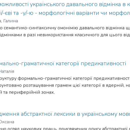
ожливості українського давального відмінка в к
еві/-єві та -у/-ю - морфологічні варіанти чи морфо
, Галина
про семантико-синтаксичну омонімію давального відмінка
ідмінками в разі невикористання класичного для цього ві
мально-граматичної категорії предикативності
Наталія
труктуру формально-граматичної категорії предикативності,
рунтовано розташування грамем цієї категорії в ядерній, на
 та периферійній зонах.
дження абстрактної лексики в українському мов
 Оксана
лено огляд наукових праць, присвячених опису абстрактної 