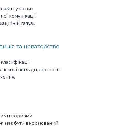
ознаки сучасних
ної комунікації,
іаційній галузі.
диція та новаторство
 класифікації
ключові погляди, що стали
чення.
вними нормами.
еж має бути внормований.