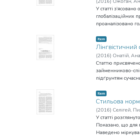
(
2016
)
Ожоган, А
У статті з’ясовано
глобалізаційних пр
проаналізовано гол
Item
Лінгвістичний 
(
2016
)
Онатій, Ана
Статтю присвячено
займенниково-спів
підґрунтям сучасн
Item
Стильова норм
(
2016
)
Селігей, П
У статті розгляну
Показано, що для 
Наведено міркуван