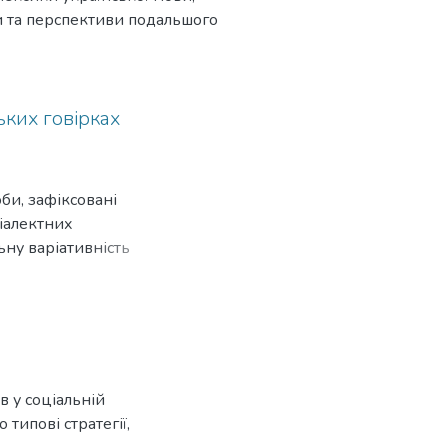
ми та перспективи подальшого
ьких говірках
би, зафіксовані
діалектних
ьну варіативність
в у соціальній
типові стратегії,