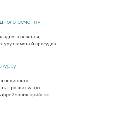
адного речення
кладного речення,
уктуру підмета й присудка.
скурсу
ові новинного
ць з розвитку цієї
оль фреймових прийомів
і громад британського