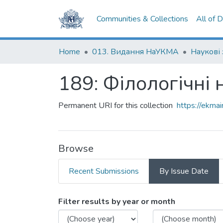
Communities & Collections
All of 
Home
013. Видання НаУКМА
Наукові
189: Філологічні 
Permanent URI for this collection
https://ekm
Browse
Recent Submissions
By Issue Date
Browsing 189: Філологічн
Filter results by year or month