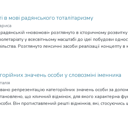
ся, периферію - конструкції з предикативними формами на -
на -ний, -тий.
і в мові радянського тоталітаризму
ариса
радянській «новомові» розглянуто в історичному розвитку -
ролетаріату у всесвітньому масштабі до ідеї побудови одно
ільства. Розглянуто лексичні засоби реалізації концепту в
егорійних значень особи у словозміні іменника
талія
зовано репрезентацію категорійних значень особи за допо
тановлено, що кличний відмінок, для якого характерна фун
соби. Він протиставлений решті відмінків, які, стосуючись
ії, реалізують граматичне значення третьої особи. Проти
тя особа найвиразніше виявляється між вокативом і номіна