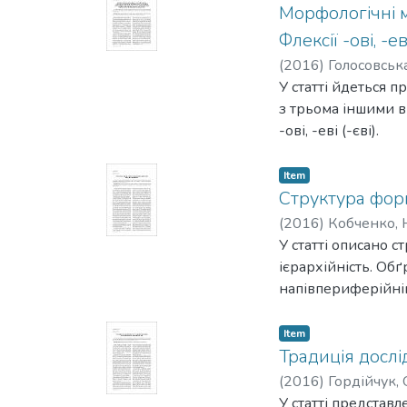
Морфологічні м
Флексії -ові, -
(
2016
)
Голосовська
У статті йдеться 
з трьома іншими в
-ові, -еві (-єві).
Item
Структура фор
(
2016
)
Кобченко, 
У статті описано с
ієрархійність. Обґ
напівпериферійній
Item
Традиція дослі
(
2016
)
Гордійчук,
У статті представ