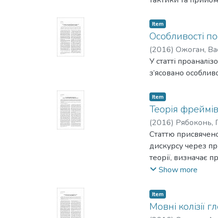
Item
Особливості по
(
2016
)
Ожоган, Ва
У статті проаналі
з’ясовано особливо
Item
Теорія фреймів
(
2016
)
Рябоконь, 
Статтю присвячено
дискурсу через пр
теорії, визначає 
у когнітивному сп
Show more
парламенту.
Item
Мовні колізії г