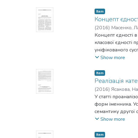
з дієсловами на -
дієприкметниками 
Item
Концепт єдност
(
2016
)
Масенко, Л
Концепт єдності в 
класової єдності п
уніфікованого сусп
тоталітаризму.
Show more
Item
Реалізація кат
(
2016
)
Ясакова, На
У статті проаналі
форм іменника. Ус
семантику другої о
сфери репрезентац
Show more
друга особа – тре
Item