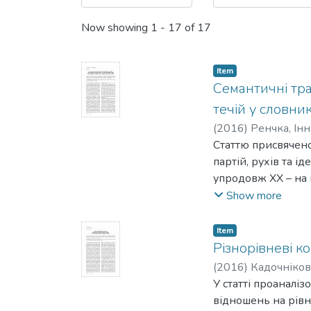
Now showing
1 - 17 of 17
Item
Семантичні тра
течій у словни
(
2016
)
Ренчка, Інн
Статтю присвячен
партій, рухів та і
упродовж XX – на 
суспільно-політич
Show more
Item
Різнорівневі к
(
2016
)
Кадочніков
У статті проаналі
відношень на рівн