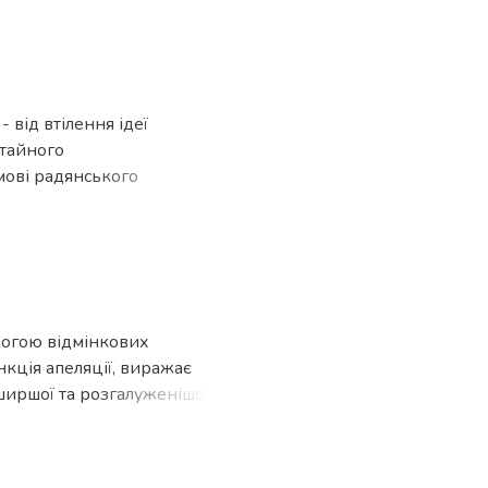
но, -то та
 від втілення ідеї
стайного
 мові радянського
могою відмінкових
кція апеляції, виражає
 ширшої та розгалуженішої
ставлення
тивом.