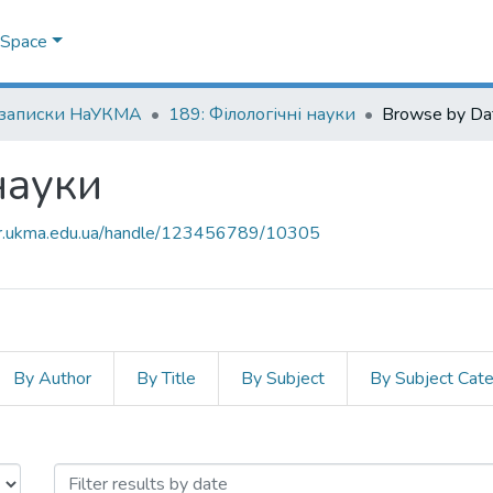
DSpace
 записки НаУКМА
189: Філологічні науки
Browse by Da
науки
air.ukma.edu.ua/handle/123456789/10305
By Author
By Title
By Subject
By Subject Cat
і науки by Issue Date