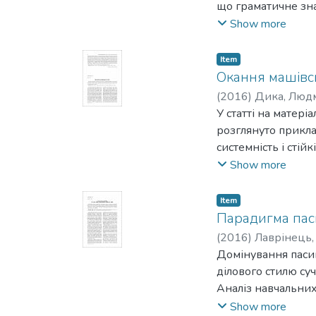
що граматичне зна
зв’язку, головно 
Show more
Item
Окання машівс
(
2016
)
Дика, Люд
У статті на матері
розглянуто прикла
системність і стій
середньополіських
Show more
Item
Парадигма паси
(
2016
)
Лаврінець,
Домінування паси
ділового стилю су
Аналіз навчальних
початку ХХІ ст. з
Show more