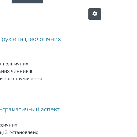
рухів та ідеологічних
 політичних
льних чинників
фічного тлумачення
й періоди.
о-граматичний аспект
ксичних
цій. Установлено,