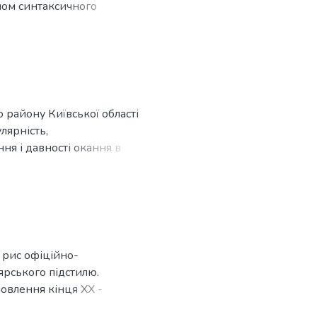
пом синтаксичного
о району Київської області
лярність,
ння і давності окання в
 рис офіційно-
ярського підстилю.
мовлення кінця ХХ -
конструкції