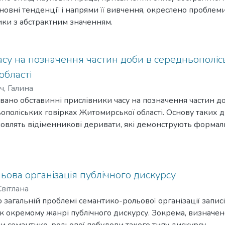
новні тенденції і напрями її вивчення, окреслено пробле
ики з абстрактним значенням.
су на позначення частин доби в середньополіс
області
, Галина
зовано обставинні прислівники часу на позначення частин до
ополіських говірках Житомирської області. Основу таких 
новлять відіменникові деривати, які демонструють формал
тичному та словотвірному рівнях.
ова організація публічного дискурсу
Світлана
 загальній проблемі семантико-рольової організації записі
к окремому жанрі публічного дискурсу. Зокрема, визначено 
и семантико-рольової побудови такого типу дискурсу.