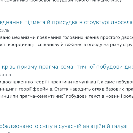
єднання підмета й присудка в структурі двоскл
силь
зовано механізми поєднання головних членів простого двос
сті координації, співвияву й тяжіння з огляду на різну стр
 крізь призму прагма-семантичної побудови ди
Ганна
 дослідженню теорії і практики комунікації, а саме побуд
инципи теорії фреймів. Стаття наводить огляд базових пра
принципи прагма-семантичної побудови текстів новин і р
рийнятті політичного дискурсу на прикладі дебатів у Палат
лобалізованого світу в сучасній авіаційній галузі