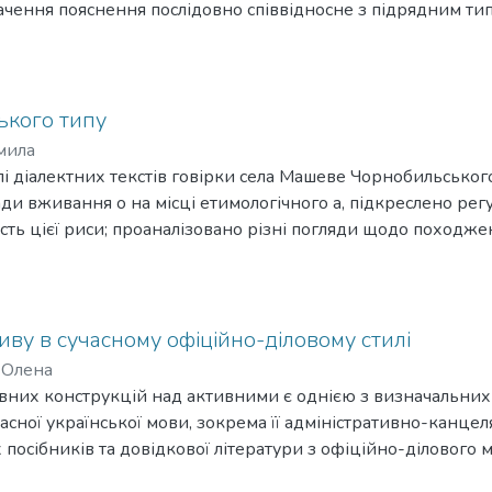
чення пояснення послідовно співвідносне з підрядним ти
з його опосередкованим виявом.
ького типу
мила
алі діалектних текстів говірки села Машеве Чорнобильськог
ди вживання о на місці етимологічного а, підкреслено регу
кість цієї риси; проаналізовано різні погляди щодо походже
 говірках.
ву в сучасному офіційно-діловому стилі
 Олена
вних конструкцій над активними є однією з визначальних
часної української мови, зокрема її адміністративно-канцел
 посібників та довідкової літератури з офіційно-ділового 
асвідчує трансформовану парадигму пасиву: ядро формують 