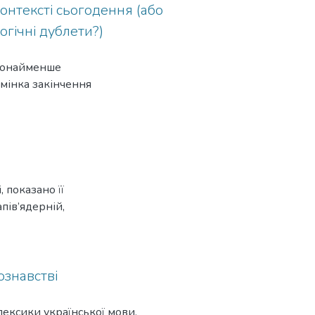
онтексті сьогодення (або
логічні дублети?)
 щонайменше
дмінка закінчення
 показано її
пів’ядерній,
ознавстві
лексики української мови,