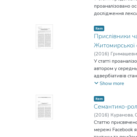
проаналізовано ос
дослідження лекс
Item
Прислівники ча
Житомирської 
(
2016
)
Гримашевич
У статті проаналі
автором у середнь
адвербіативів ста
переважно на фоне
Show more
Item
Семантико-роль
(
2016
)
Куранова, 
Статтю присвячено
мережі Facebook я
тактики та прийом