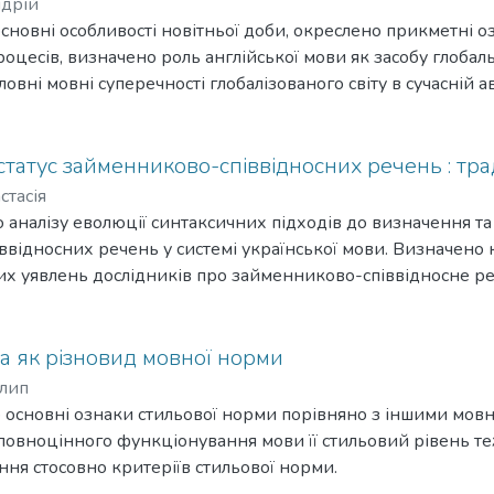
ндрій
 основні особливості новітньої доби, окреслено прикметні 
оцесів, визначено роль англійської мови як засобу глобаль
овні мовні суперечності глобалізованого світу в сучасній ав
статус займенниково-співвідносних речень : тра
стасія
 аналізу еволюції синтаксичних підходів до визначення та
відносних речень у системі української мови. Визначено 
их уявлень дослідників про займенниково-співвідносне ре
а як різновид мовної норми
илип
то основні ознаки стильової норми порівняно з іншими мо
повноцінного функціонування мови її стильовий рівень т
ня стосовно критеріїв стильової норми.