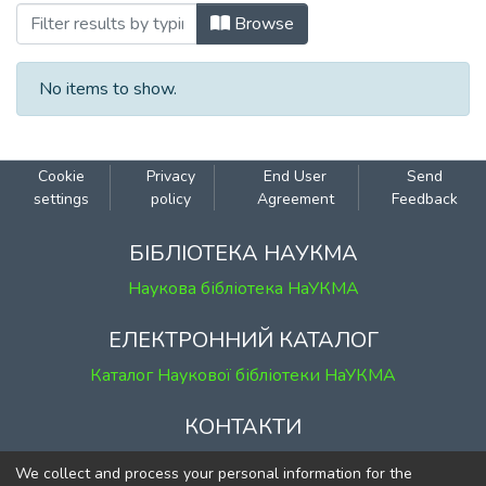
Browsing 189: Філологічні науки by Au
Browse
No items to show.
Cookie
Privacy
End User
Send
settings
policy
Agreement
Feedback
БІБЛІОТЕКА НАУКМА
Наукова бібліотека НаУКМА
ЕЛЕКТРОННИЙ КАТАЛОГ
Каталог Наукової бібліотеки НаУКМА
КОНТАКТИ
м. Київ, вул. Григорія Сковороди, 2
We collect and process your personal information for the