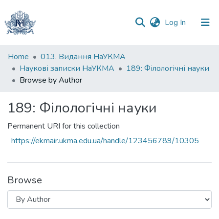
(current)
Log In
Communities
Home
013. Видання НаУКМА
&
Наукові записки НаУКМА
189: Філологічні науки
Collections
Browse by Author
All of DSpace
189: Філологічні науки
Permanent URI for this collection
https://ekmair.ukma.edu.ua/handle/123456789/10305
Browse