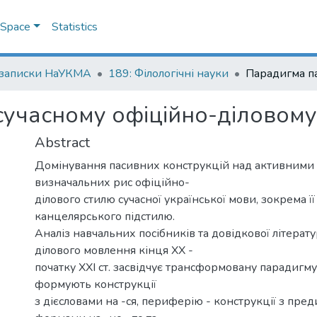
DSpace
Statistics
 записки НаУКМА
189: Філологічні науки
сучасному офіційно-діловому 
Abstract
Домінування пасивних конструкцій над активними 
визначальних рис офіційно-
ділового стилю сучасної української мови, зокрема ї
канцелярського підстилю.
Аналіз навчальних посібників та довідкової літерат
ділового мовлення кінця ХХ -
початку ХХІ ст. засвідчує трансформовану парадигму
формують конструкції
з дієсловами на -ся, периферію - конструкції з пр