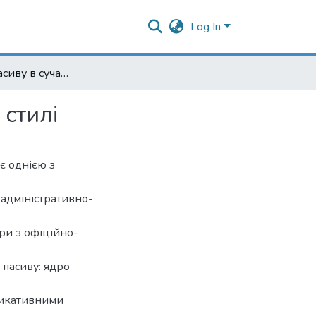
Log In
Парадигма пасиву в сучасному офіційно-діловому стилі
стилі
є однією з
ї адміністративно-
ури з офіційно-
 пасиву: ядро
едикативними