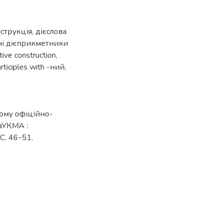
струкція
,
дієслова
і дієприкметники
tive construction
,
rticiples with -ний,
ному офіційно-
НаУКМА :
 С. 46-51.