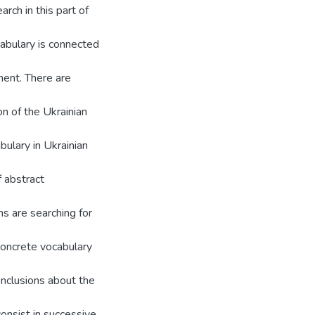
rch in this part of
cabulary is connected
ment. There are
on of the Ukrainian
bulary in Ukrainian
f abstract
s are searching for
 concrete vocabulary
conclusions about the
onsist in successive