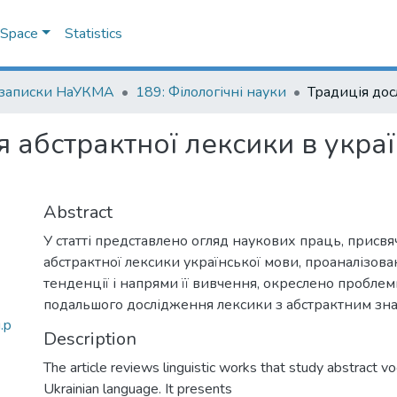
DSpace
Statistics
 записки НаУКМА
189: Філологічні науки
 абстрактної лексики в укра
Abstract
У статті представлено огляд наукових праць, присв
абстрактної лексики української мови, проаналізова
тенденції і напрями її вивчення, окреслено пробле
подальшого дослідження лексики з абстрактним зн
.p
Description
The article reviews linguistic works that study abstract vo
Ukrainian language. It presents