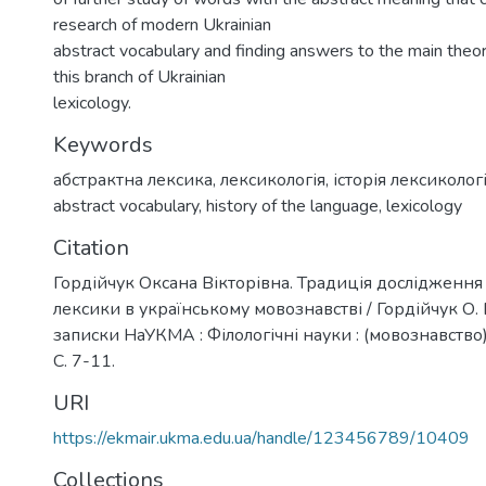
research of modern Ukrainian
abstract vocabulary and finding answers to the main theor
this branch of Ukrainian
lexicology.
Keywords
абстрактна лексика
,
лексикологія
,
історія лексикологі
abstract vocabulary
,
history of the language
,
lexicology
Citation
Гордійчук Оксана Вікторівна. Традиція дослідження
лексики в українському мовознавстві / Гордійчук О. В
записки НаУКМА : Філологічні науки : (мовознавство). 
С. 7-11.
URI
https://ekmair.ukma.edu.ua/handle/123456789/10409
Collections