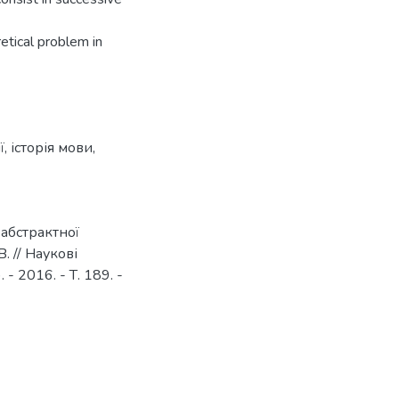
etical problem in
ї
,
історія мови
,
 абстрактної
. // Наукові
- 2016. - Т. 189. -