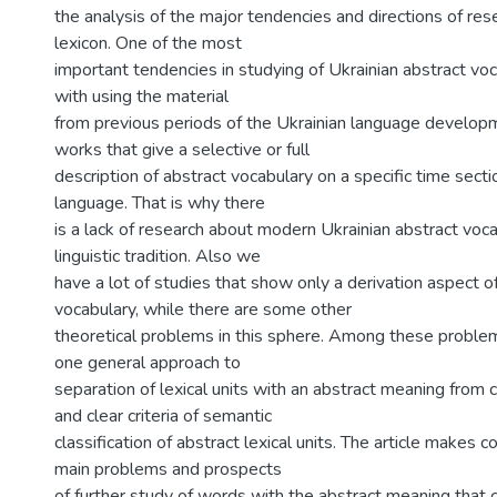
the analysis of the major tendencies and directions of resea
lexicon. One of the most
important tendencies in studying of Ukrainian abstract vo
with using the material
from previous periods of the Ukrainian language develop
works that give a selective or full
description of abstract vocabulary on a specific time secti
language. That is why there
is a lack of research about modern Ukrainian abstract voca
linguistic tradition. Also we
have a lot of studies that show only a derivation aspect o
vocabulary, while there are some other
theoretical problems in this sphere. Among these problem
one general approach to
separation of lexical units with an abstract meaning from
and clear criteria of semantic
classification of abstract lexical units. The article makes 
main problems and prospects
of further study of words with the abstract meaning that c