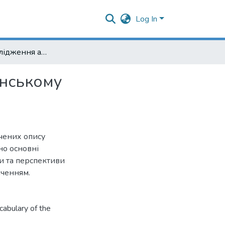
Log In
Традиція дослідження абстрактної лексики в українському мовознавстві
їнському
ячених опису
но основні
ми та перспективи
аченням.
cabulary of the