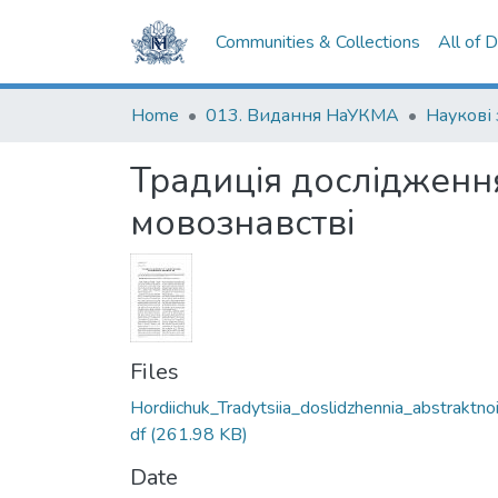
Communities & Collections
All of 
Home
013. Видання НаУКМА
Наукові
Традиція дослідження
мовознавстві
Files
Hordiichuk_Tradytsiia_doslidzhennia_abstraktnoi
df
(261.98 KB)
Date