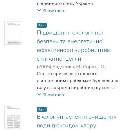
південного степу України
(Миколаївська область), дає можливість
Show more
дійти висновку, що в цілому посіви
арахісу в умовах південного степу
Item
України мають достатню
Підвищення екологічної
теплозабезпеченість.
безпеки та енергетичної
ефективності виробництва
силікатної цегли
(
2005
)
Радченко, М.
;
Сирота, О.
;
Макарова, О.
Статтю присвячено еколого-
економічним проблемам будівельної
галузі, зокрема виробництву силікатної
цегли. Обґрунтовано шляхи
Show more
підвищення екологічної безпеки та
економічної ефектив­ ності
Item
виробництва силікатної цегли, зокрема
Екологічні аспекти очищення
стадії її автоклавної обробки. За
води діоксидом хлору
відповідною мето­дикою визначення