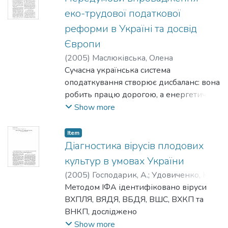
прийнятність використання методу
еко-трудової податкової
закритої камери для вимірювання
реформи в Україні та досвід
потоків парникових газів з метою
Європи
відстеження реакцій рослинних
угруповань на глобальні зміни клімату.
(
2005
)
Маслюківська, Олена
Підтверджено універсальність цього
Сучасна українська система
методу та можливість застосування його
оподаткування створює дисбаланс: вона
для моніторингу парникових газів
робить працю дорогою, а енергетичні
різних трав'янистих екосистем.
та природні ресурси — досить
Show more
Рекомендовано
дешевими. У результаті
використання «точкового» камерного
ресурсінтенсивні та забруднюючі галузі
Item
методу в Україні з метою
становлять левову частку ВВП та
Діагностика вірусів плодових
прогнозування наслідків
структури експорту країни. Еко-трудова
культур в умовах України
процесівглобальної зміни клімату
податкова реформа, яка полягає у
(
2005
)
Господарик, А.
;
Удовиченко, К.
;
планети.
зміщенні податкового тягаря від праці
Поліщук, В. П.
Методом ІФА ідентифіковано віруси
та доходів до ресурсопотоку є одним з
ВХПЛЯ, ВЯДЯ, ВБДЯ, ВШС, ВХКП та
ефективних способів реструктуризації
ВНКП, досліджено
економіки. Таку реформу вже успішно
їх поширення β різних типах
Show more