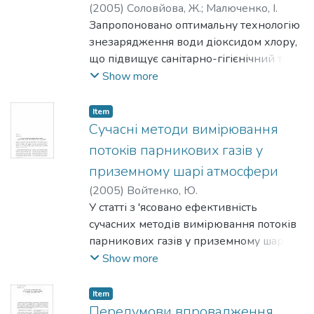
(
2005
)
Соловйова, Ж.
;
Малюченко, І.
економічної ефективності заходу з
Запропоновано оптимальну технологію
енергозбереження зроблено
знезарядження води діоксидом хлору,
розрахунки заходу
що підвищує санітарно-гігієнічний та
(повторне споживання відпрацьованої
технологічний рівень води.
Show more
пари) та проаналізовано результати.
Item
Сучасні методи вимірювання
потоків парникових газів у
приземному шарі атмосфери
(
2005
)
Войтенко, Ю.
У статті з 'ясовано ефективність
сучасних методів вимірювання потоків
парникових газів у приземному шарі
тмосфери на прикладі торф 'яників
Show more
Фінляндії. На основі проведених
польових досліджень та великої
Item
кількості зібраних даних доведено
Передумови впровадження