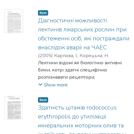
впроваджено у восьми країнах Європи.
насаджень, ступінь ураження різних
В Україні існують необхідні
сортів та підщеп плодових культур. Для
Item
передумови для проведення еко-
ВХПЛЯ підібрано пару праймерів для
Діагностичні можливості
трудової по­даткової реформи.
діагностування за допомогою ПЛР.
лектинів лікарських рослин при
Моделювання її можливих наслідків для
економіки, різних секторів та категорій
обстеженні осіб, які постраждали
населення є актуальним та своєчасним
внаслідок аварії на ЧАЕС
завданям.
(
2005
)
Карпова, І.
;
Корецька, Н.
Лектини відомі як біологічно активні
білки, котрі здатні специфічно
розпізнавати рецептори,
розташовані на клітинній мембрані
Show more
представників усіх типів живих
організмів. З метою дослід­ження
Item
віддалених ефектів радіації було
Здатність штамів rodococcus
застосовано лектинотест з комп
erythropolis до утилізації
'ютерною обробкою результатів, який
мінеральних моторних олив та
базувався на реакції гемаглютинації з