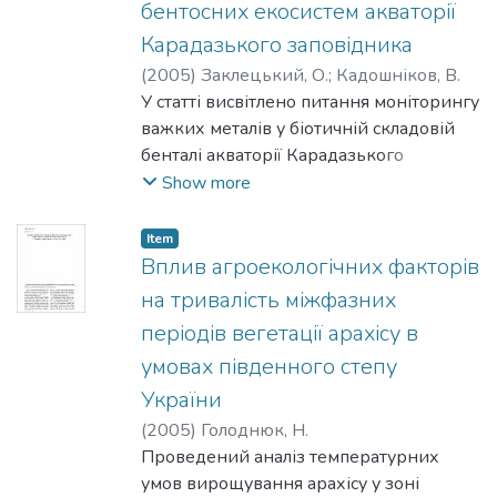
бентосних екосистем акваторії
Показано, що при гострому й
хроматографія). Отримано
Карадазького заповідника
фракційному іонізованому
препарат ФБФази з високим ступенем
опромінюванні тварин виявляються
(
2005
)
Заклецький, О.
;
Кадошніков, В.
чистоти (176,4), що дасть змогу
структурні й функціональні зміни
У статті висвітлено питання моніторингу
продовжити дослідження
зрілих еритроцитів. Відмічено
важких металів у біотичній складовій
його властивостей.
зниження інтенсивності перекис­
бенталі ак­ваторії Карадазького
ного окислення ліпідів, різноспрямовані
природного заповідника, а також:
Show more
зміни прокоагулянтних та
ретроспектива вивчення цього
фібринолітичних властивостей
питання.
Item
еритроцитів. Ступінь і терміни реакції
Представлено сучасні результати,
Вплив агроекологічних факторів
еритрону варіюють залежно від
отримані автором у рамках
на тривалість міжфазних
поглиненої дози і часу
комплексного дослідження морських
періодів вегетації арахісу в
дослідження.
екосистем заповідника.
умовах південного степу
України
(
2005
)
Голоднюк, Н.
Проведений аналіз температурних
умов вирощування арахісу у зоні