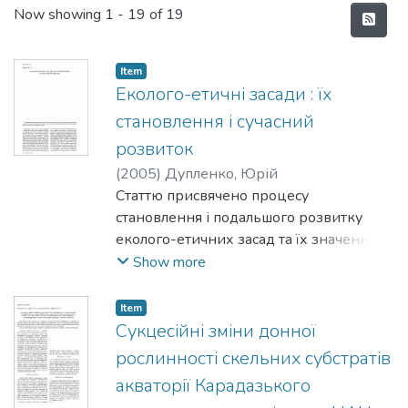
Recent Submissions
Now showing
1 - 19 of 19
Item
Еколого-етичні засади : їх
становлення і сучасний
розвиток
(
2005
)
Дупленко, Юрій
Статтю присвячено процесу
становлення і подальшого розвитку
еколого-етичних засад та їх значення
для сучасного природознавства.
Show more
Розглянуто роль зазначених підходів у
підтриманні громадського здоров 'я і
Item
довголіття людини.
Сукцесійні зміни донної
рослинності скельних субстратів
акваторії Карадазького