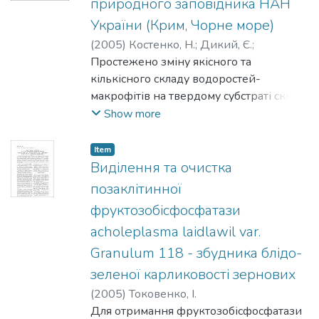
природного заповідника НАН
України (Крим, Чорне море)
(
2005
)
Костенко, Н.
;
Дикий, Є.
;
Заклецький, О.
Простежено зміну якісного та
;
Марченко, В.
кількісного складу водоростей-
макрофітів на твердому субстраті скелі
Золоті ворота (Крим, Карадаг) на
Show more
глибинах від 0 до 15 м за період 1981-
2002 рр. Встановлено хід відновної
Item
післяштормової сукцесії протягом 10
Виділення та очистка
років. Показано закономірну зміну
позаклітинної
домінантів у фітоценозах, пов'язану зі
фруктозобісфосфатази
зростанням трофності середовища.
acholeplasma laidlawil var.
Granulum 118 - збудника блідо-
зеленої карликовості зернових
(
2005
)
Токовенко, І.
Для отримання фруктозобісфосфатази