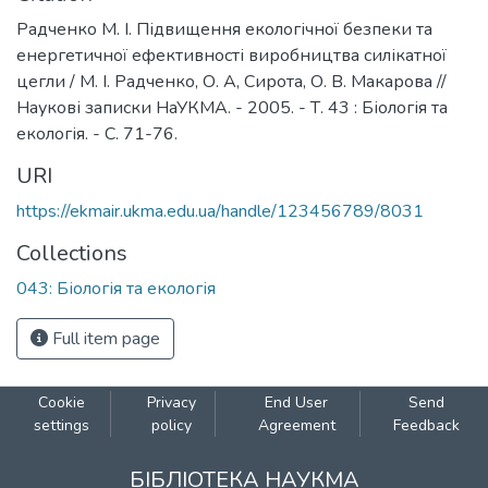
Радченко М. І. Підвищення екологічної безпеки та
енергетичної ефективності виробництва силікатної
цегли / М. І. Радченко, О. А, Сирота, О. В. Макарова //
Наукові записки НаУКМА. - 2005. - Т. 43 : Біологія та
екологія. - С. 71-76.
URI
https://ekmair.ukma.edu.ua/handle/123456789/8031
Collections
043: Біологія та екологія
Full item page
Cookie
Privacy
End User
Send
settings
policy
Agreement
Feedback
БІБЛІОТЕКА НАУКМА