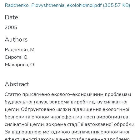
Radchenko_Pidvyshchennia_ekolohichnoi.pdf
(305.57 KB)
Date
2005
Authors
Радченко, М.
Сирота, О.
Макарова, О.
Abstract
Статтю присвячено еколого-економічним проблемам
будівельної галузі, зокрема виробництву силікатної
цегли. Обґрунтовано шляхи підвищення екологічної
безпеки та економічної ефектив­ ності виробництва
силікатної цегли, зокрема стадії її автоклавної обробки.
За відповідною мето­дикою визначення економічної
ефективності заходу з енергозбереження зроблено