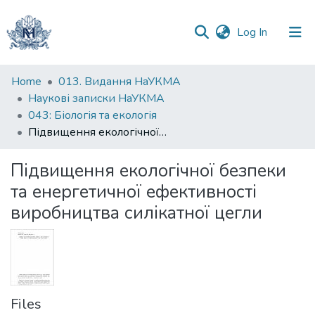
(current)
Log In
Communities
Home
013. Видання НаУКМА
&
Наукові записки НаУКМА
Collections
043: Біологія та екологія
Підвищення екологічної безпеки та енергетичної ефективності виробництва силікатної цегли
All of DSpace
Підвищення екологічної безпеки
Statistics
та енергетичної ефективності
виробництва силікатної цегли
Files