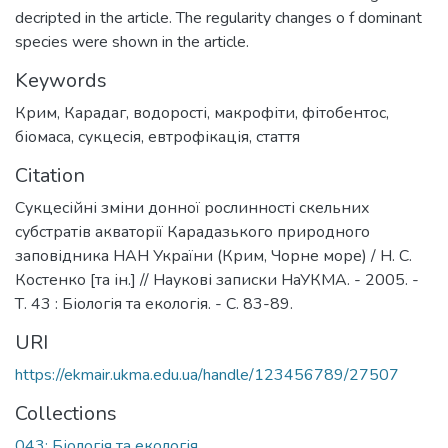
decripted in the article. The regularity changes o f dominant
species were shown in the article.
Keywords
Крим
,
Карадаг
,
водорості
,
макрофіти
,
фітобентос
,
біомаса
,
сукцесія
,
евтрофікація
,
стаття
Citation
Сукцесійні зміни донної рослинності скельних
субстратів акваторії Карадазького природного
заповідника НАН України (Крим, Чорне море) / Н. С.
Костенко [та ін.] // Наукові записки НаУКМА. - 2005. -
Т. 43 : Біологія та екологія. - С. 83-89.
URI
https://ekmair.ukma.edu.ua/handle/123456789/27507
Collections
043: Біологія та екологія