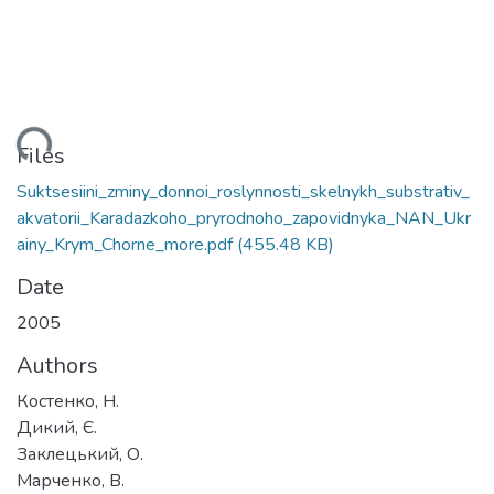
ading...
Files
Suktsesiini_zminy_donnoi_roslynnosti_skelnykh_substrativ_
akvatorii_Karadazkoho_pryrodnoho_zapovidnyka_NAN_Ukr
ainy_Krym_Chorne_more.pdf
(455.48 KB)
Date
2005
Authors
Костенко, Н.
Дикий, Є.
Заклецький, О.
Марченко, В.