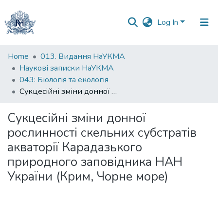
Log In
Communities
Home
013. Видання НаУКМА
&
Наукові записки НаУКМА
Collections
043: Біологія та екологія
Сукцесійні зміни донної рослинності скельних субстратів акваторії Карадазького природного заповідника НАН України (Крим, Чорне море)
All of DSpace
Сукцесійні зміни донної
Statistics
рослинності скельних субстратів
акваторії Карадазького
природного заповідника НАН
України (Крим, Чорне море)