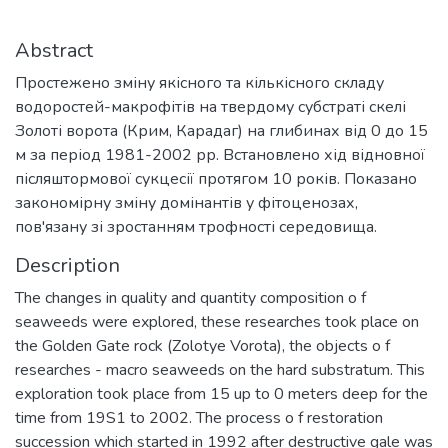
Abstract
Простежено зміну якісного та кількісного складу
водоростей-макрофітів на твердому субстраті скелі
Золоті ворота (Крим, Карадаг) на глибинах від 0 до 15
м за період 1981-2002 рр. Встановлено хід відновної
післяштормової сукцесії протягом 10 років. Показано
закономірну зміну домінантів у фітоценозах,
пов'язану зі зростанням трофності середовища.
Description
The changes in quality and quantity composition o f
seaweeds were explored, these researches took place on
the Golden Gate rock (Zolotye Vorota), the objects o f
researches - macro seaweeds on the hard substratum. This
exploration took place from 15 up to 0 meters deep for the
time from 19S1 to 2002. The process o f restoration
succession which started in 1992 after destructive gale was