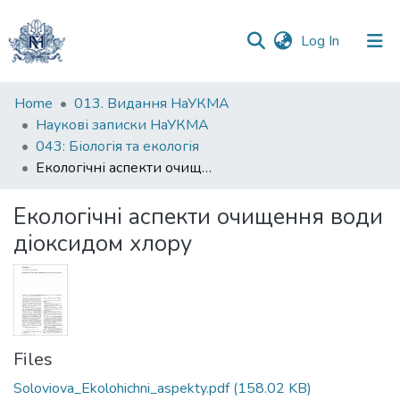
(current)
Log In
Communities
Home
013. Видання НаУКМА
&
Наукові записки НаУКМА
Collections
043: Біологія та екологія
Екологічні аспекти очищення води діоксидом хлору
All of DSpace
Екологічні аспекти очищення води
Statistics
діоксидом хлору
Files
Soloviova_Ekolohichni_aspekty.pdf
(158.02 KB)