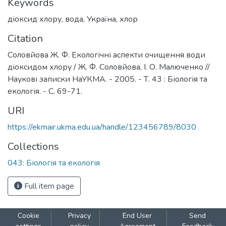
Keywords
діоксид хлору
,
вода
,
Україна
,
хлор
Citation
Соловйова Ж. Ф. Екологічні аспекти очищення води
діоксидом хлору / Ж. Ф. Соловйова, І. О. Малюченко //
Наукові записки НаУКМА. - 2005. - Т. 43 : Біологія та
екологія. - С. 69-71.
URI
https://ekmair.ukma.edu.ua/handle/123456789/8030
Collections
043: Біологія та екологія
Full item page
Cookie
Privacy
End User
Send