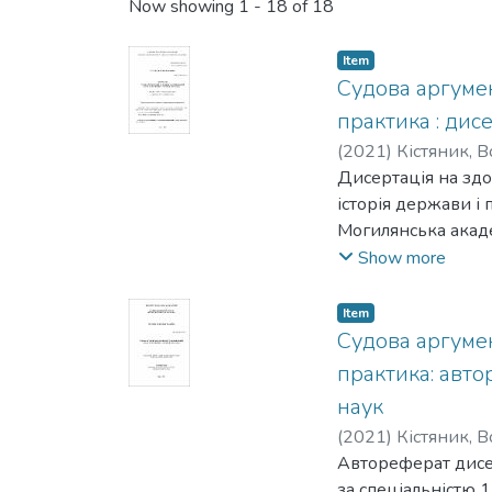
Recent Submissions
Now showing
1 - 18 of 18
Item
Судова аргумен
практика : дис
(
2021
)
Кістяник, 
Дисертація на здо
історія держави і 
Могилянська академ
основного змісту 
Show more
аргументації, зокр
характерні риси а
Item
судової аргумента
Судова аргумен
аналізу аргумента
практика: авто
людини та судів Ук
наук
аргументації" за 
(
2021
)
Кістяник, 
античний, середнь
Автореферат дисе
аргументації в си
за спеціальністю 12