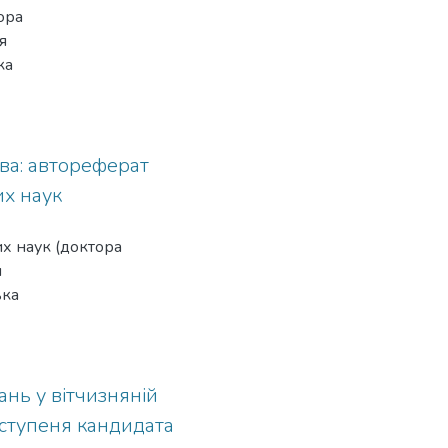
ора
я
ка
 та
ько-
та
ва: автореферат
их наук
зму,
ій
х наук (доктора
я
ька
а
анні
равового
ми
ань у вітчизняній
ля
 ступеня кандидата
тва