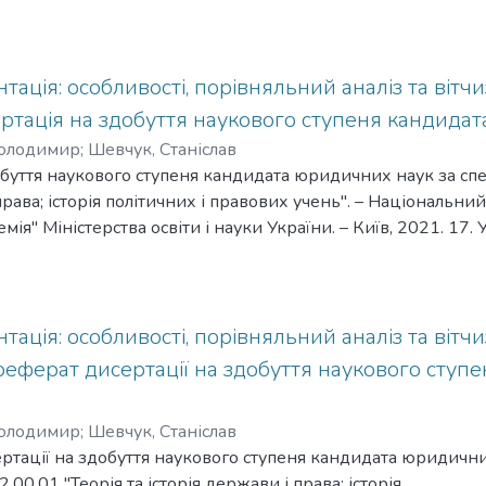
тація: особливості, порівняльний аналіз та вітчи
ертація на здобуття наукового ступеня кандида
Володимир
;
Шевчук, Станіслав
буття наукового ступеня кандидата юридичних наук за спец
права; історія політичних і правових учень". – Національни
ія" Міністерства освіти і науки України. – Київ, 2021. 17
дисертації. Дисертаційну роботу присвячено комплексном
ема розкриті етапи її розвитку, загальнотеоретичні основи,
ргументації учасників судового процесу. Також у дисертаці
ції в романо-германській та англосаксонській правових сім
тація: особливості, порівняльний аналіз та вітчи
ції рішень Федерального Конституційного Суду Німеччини,
реферат дисертації на здобуття наукового сту
раїни. У розділі 1. "Історико-правові та загальнотеоретичн
допомогою історичного методу виокремлені такі періоди роз
Володимир
;
Шевчук, Станіслав
овічний, новий і новітній. Методом порівняльного аналізу
ртації на здобуття наукового ступеня кандидата юридичн
стемі юридичної аргументації. За допомогою використання
.00.01 "Теорія та історія держави і права; історія