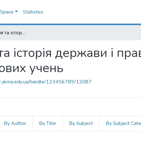
DSpace
Statistics
12.00.01 - теорія та історія держави і права; історія політичних і правових учень
та історія держави і прав
вових учень
air.ukma.edu.ua/handle/123456789/12087
By Author
By Title
By Subject
By Subject Cat