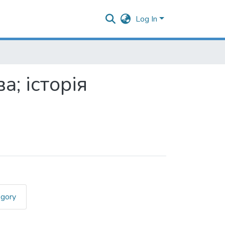
Log In
а; історія
egory