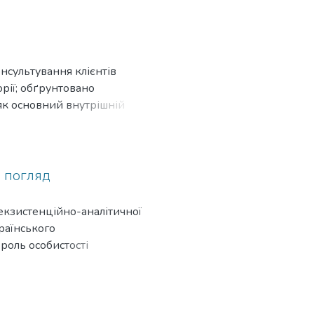
онсультування клієнтів
орії; обґрунтовано
 як основний внутрішній
ихолога до консультативної
й погляд
 екзистенційно-аналітичної
країнського
 роль особистості
ль оптимізації психологічної
.