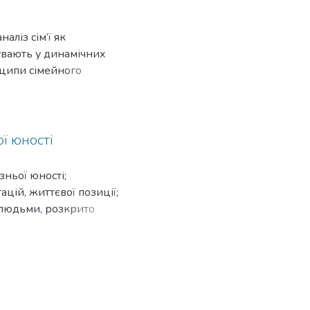
аліз сім’ї як
бувають у динамічних
нципи сімейного
ивідуальної ("адлеріанської")
ї юності
зньої юності;
цій, життєвої позиції;
 людьми, розкрито