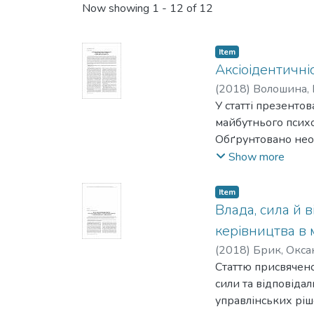
Now showing
1 - 12 of 12
Item
Аксіоідентичні
(
2018
)
Волошина, 
У статті презенто
майбутнього психо
Обґрунтовано необ
аксіоідентичності
Show more
Аксіоідентичність
особистісної, проф
Item
Сформованість озн
Влада, сила й 
системи цінностей
керівництва в
цілеспрямовано бу
(
2018
)
Брик, Окса
й відповідальні ви
Статтю присвячено
конкурентоспромо
сили та відповіда
управлінських ріш