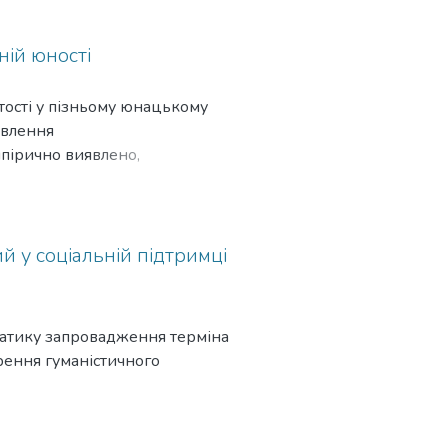
ній юності
тості у пізньому юнацькому
овлення
мпірично виявлено,
чним. Із віком для
утнього самовизначення й
перішніх
 психолого-педагогічної теорії
й у соціальній підтримці
ематику запровадження терміна
рення гуманістичного
ціальних і психологічних