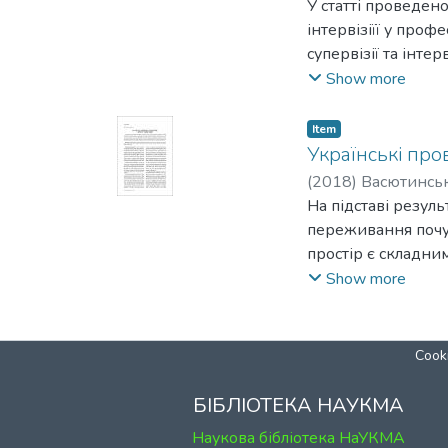
У статті проведено
інтервізіїї у проф
супервізії та інте
щодо проведення і
Show more
Item
Українські про
(
2018
)
Васютинсь
На підставі резул
переживання почут
простір є складни
малоусвідомлюваних
Show more
історичні провини 
та вибір емоційно
Cooki
БІБЛІОТЕКА НАУКМА
Наукова бібліотека НаУКМА