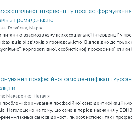
ихосоціальної інтервенції у процесі формуванн
язків з громадськістю
ина
;
Голубєва, Марія
 питанню взаємозв’язку психосоціальної інтервенції у пр
фахівців зі зв’язків з громадськістю. Відповідно до трьох
успільної, корпоративної, особистісної) професійної етики 
 три рівні психосоціальної інтервенції – суспільний, корп
о, що впровадження психосоціальної інтервенції на кожном
витку професійних компетентностей фахівця зі зв’язків з
рофесійної етики фахівців із PR у їхній професійній діяль
рмування професійної самоідентифікації курсан
кладів
ла
;
Макаренко, Наталія
 проблемі формування професійної самоідентифікації кур
ів. Наголошено на тому, що саме в період навчання у ВВН
рінення їхньої самосвідомості, як особистісної, так і профес
ентифікацію курсантів проаналізовано як багатомірний д
вання ідентичності актуалізується одночасно у професійні