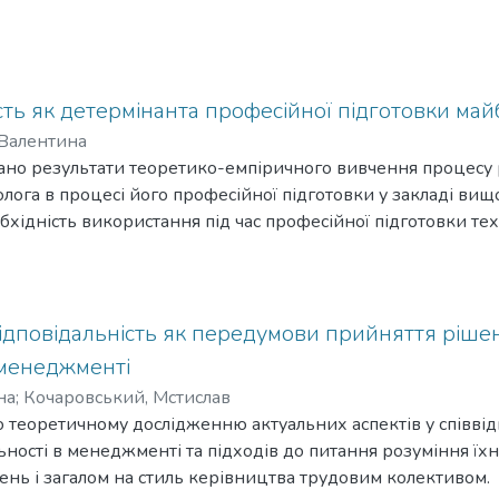
сть як детермінанта професійної підготовки ма
Валентина
вано результати теоретико-емпіричного вивчення процесу 
лога в процесі його професійної підготовки у закладі вищої
хідність використання під час професійної підготовки те
 майбутнього психолога як структурного компоненту його ін
 майбутнього психолога як особистісне утворення характер
есійної та соціальної ідентичностей на рівні ціннісної самос
аченого конструкту, за умови усвідомлення власної
відповідальність як передумови прийняття ріше
, розуміння здібностей, бажань і спроможностей, дає змог
 менеджменті
дувати перспективи професійного зростання, здійснювати
на
;
Кочаровський, Мстислав
бори, підкріплені почуттям інтегративної цілісності, самодо
 теоретичному дослідженню актуальних аспектів у співвід
жності.
льності в менеджменті та підходів до питання розуміння їх
ень і загалом на стиль керівництва трудовим колективом.