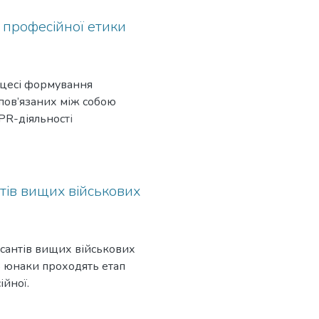
я професійної етики
оцесі формування
 пов’язаних між собою
PR-діяльності
оративний і особистісний.
у з цих рівнів дає можливість
 громадськістю
ності.
тів вищих військових
сантів вищих військових
З юнаки проходять етап
ійної.
инамічний нелінійний
й сфері цивільної