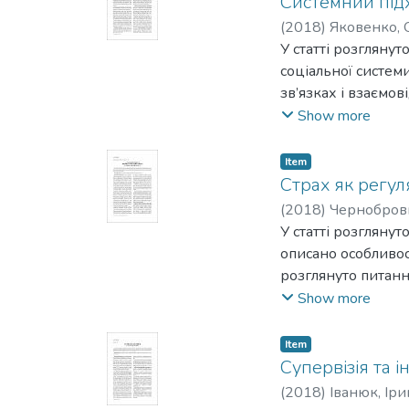
Системний підх
(
2018
)
Яковенко, 
У статті розглянут
соціальної системи
зв’язках і взаємо
консультування. О
Show more
психології в межах
Item
Страх як регул
(
2018
)
Чернобров
У статті розгляну
описано особливос
розглянуто питан
вплив окремих вид
Show more
Item
Супервізія та і
(
2018
)
Іванюк, Іри