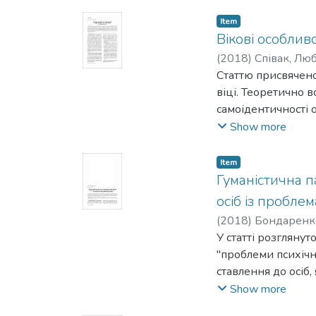
Item
Вікові особливо
(
2018
)
Співак, Лю
Статтю присвячено
віці. Теоретично 
самоідентичності 
що в пізній юності
Show more
особистості більшо
самореалізації в о
Item
сімейних ролей і с
Гуманістична п
та практики.
осіб із пробле
(
2018
)
Бондаренко
У статті розгляну
"проблеми психічн
ставлення до осіб
сучасні теоретичн
Show more
факторів у спричи