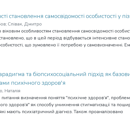
сті становлення самосвідомості особистості у піз
бов
;
Співак, Дмитро
 віковим особливостям становлення самосвідомості особис
встановлено, що в цей період відбувається інтенсивне стан
особистості, що зумовлено її потребою у самовизначенні. Е
 процес становлення самоідентичності особистості є динамі
ї значущості набувають ідентитети, які стосуються її майб
собистій і професійній сферах життєдіяльності, меншої – те
оціального статусу. Визначені особливості є важливими для
арадигма та біопсихосоціальний підхід як базови
мами психічного здоров'я
, Наталія
то питання визначення поняття "психічне здоров’я", пробл
ого здоров’я" як способу уникнення стигматизації та поши
, які мають психіатричний діагноз. Також проаналізовано
і підходи, що пропонують розуміння внеску біологічних, со
нення проблем психічного здоров’я.