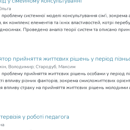
ід у сімейному консультуванні
Ольга
о проблему системної моделі консультування сім’ї, зокрема ан
, як комплекс елементів та їхніх властивостей, котрі пере
відносинах. Проведено аналіз теорії систем та описано при
крему увагу приділено висвітленню основних положень інд
 консультування сім’ї.
ятор прийняття життєвих рішень у період пізньо
кін, Володимир
;
Стародуб, Максим
то проблему прийняття життєвих рішень особами у період пі
ті впливу різних факторів, зокрема смисложиттєвих орієнта
ня впливу страху на прийняття життєвих рішень молодими
ів страхів.
нтервізія у роботі педагога
на