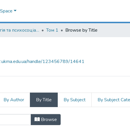
DSpace
Психологія та психосоціальні інтервенції
Том 1
Browse by Title
air.ukma.edu.ua/handle/123456789/14641
By Author
By Title
By Subject
By Subject Cat
Browse