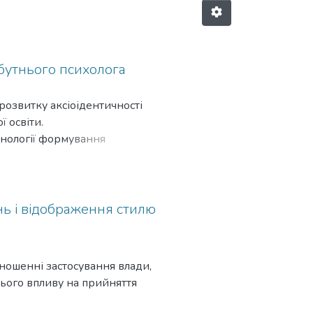
йбутнього психолога
розвитку аксіоідентичності
 освіти.
хнології формування
теграла професійної цінності.
изується інтеграцією
відомості особистості.
нь і відображення стилю
у майбутньому психологу
 усвідомлені
статності й
ношенні застосування влади,
нього впливу на прийняття