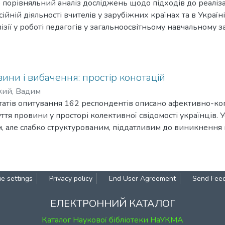
 порівняльний аналіз досліджень щодо підходів до реалізаці
есійній діяльності вчителів у зарубіжних країнах та в Україн
рвізії у роботі педагогів у загальноосвітньому навчальному 
нтервізій у педагогічних колективах.
вини і вибачення: простір конотацій
кий, Вадим
ьтатів опитування 162 респондентів описано афективно-ког
тя провини у просторі колективної свідомості українців. 
м, але слабко структурованим, піддатливим до виникненн
 захисних оцінок і ставлень. На схильність і здатність ук
впливає рівень їхньої української ідентичності (нарцистично
-ціннісної позиції (заперечно-захисної, уникливо-захисної
e settings
Privacy policy
End User Agreement
Send Fee
ЕЛЕКТРОННИЙ КАТАЛОГ
Каталог Наукової бібліотеки НаУКМА