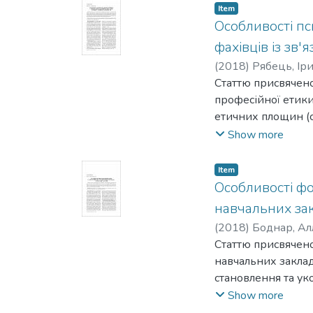
Item
Особливості пс
фахівців із зв'
(
2018
)
Рябець, Ір
Статтю присвячено
професійної етики 
етичних площин (с
автори виокремили
Show more
У статті зазначен
формування та роз
Item
задля дотримання п
Особливості фо
навчальних за
(
2018
)
Боднар, Ал
Статтю присвячено
навчальних заклад
становлення та уко
Професійну самоід
Show more
процес, де пережи