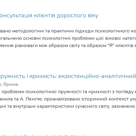
 військово-професійній сфері.
онсультація клієнтів дорослого віку
овано методологічні та практичні підходи психологічного к
агальнено основні психологічні проблеми цієї вікової катег
ення рівноваги між образом світу та образом "Я" клієнтів
ї рівноваги; розглянуто аспекти професійної підготовки пс
лими людьми.
ружність і крихкість: екзистенційно-аналітични
, Ярина
о проблеми психологічної пружності та крихкості з погляду
ранкла та А. Ленгле, проаналізовано історичний контекст у
ні та внутрішні характеристики сучасного світу, зазначено
ивних стресових впливів, запропоновано терапевтичну моде
ксті чотирьох фундаментальних екзистенційних мотивацій