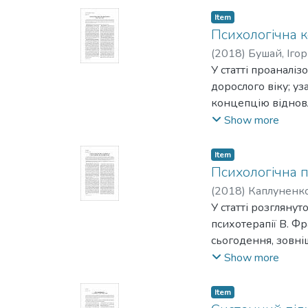
спеціальності та у
Item
Психологічна к
(
2018
)
Бушай, Ігор
У статті проаналіз
дорослого віку; уз
концепцію відновл
механізм психічно
Show more
практики з дорос
Item
Психологічна п
(
2018
)
Каплуненко
У статті розглянут
психотерапії В. Ф
сьогодення, зовніш
у подоланні негат
Show more
пружності в конте
Item