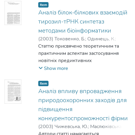
енергетичних і геометричних
Item
характеристик молекулярних моделей
Аналіз білок-білкових взаємодій
оксиду літію. Показано, что адсорбція
тирозил-тРНК синтетаз
молекул води приводить до стабілізації
методами біоінформатики
малих частинок сполуки.
(
2003
)
Токовенко, Б.
;
Одинець, К.
;
Корнелюк, О.
Статтю присвячено теоретичним та
практичним аспектам застосування
новітніх предиктивних
біоінформаційнихметодів виявлення
Show more
білок-білкових взаємодій -
філогенетичного профілювання та
Item
методу генів-сусідів. Названі методи
Аналіз впливу впровадження
використано в роботі для пошуку
природоохоронних заходів для
ймовірних білків-партнерів тирозил-
підвищення
тРНК синтетаз.
конкурентоспроможності фірми
(
2003
)
Чижевська, Ю.
;
Маслюківська,
Олена
Автори статті намагаються