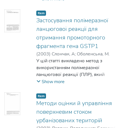
гіпсових та цементних сумішей. За
допомогою методів мікрокалориметрії
Item
та фізико-хімічної механіки
Застосування полімеразної
запропоновано механізм тужавіння
ланцюгової реакції для
в'яжучих композицій.
отримання промоторного
фрагмента гена GSTP1
(
2003
)
Слончак, А
;
Оболенська, М.
У цій статті викладено метод з
використанням полімеразної
ланцюгової реакції (ПЛР), який
запропоновано для одержання GC-
Show more
багатої промоторної ділянки гена
глютатіон-S-трансферази Р1-1
Item
(GSTP1) людини. Роботу проведено в
Методи оцінки й управління
рамках проекту вивчення регуляції
поверхневим стоком
транскрипції гена GSTP1 у
урбанізованих територій
клітинах плаценти людини.