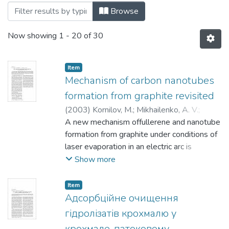
Browsing 022: Ч. 3: Природничі науки b
Browse
Now showing
1 - 20 of 30
Item
Mechanism of carbon nanotubes
formation from graphite revisited
(
2003
)
Kornilov, M.
;
Mikhailenko, A. V.
;
Ljubchuk, T.
A new mechanism offullerene and nanotube
;
Isaev, Sergey
formation from graphite under conditions of
laser evaporation in an electric arc is
proposed. The role of the tightening
Show more
graphene layer and a catalyst in the process
of nanotube synthesis has been analyzed.
Item
The catalyst atom is coordinated on the
Адсорбційне очищення
graphite surface and at high temperature
гідролізатів крохмалю у
starts cutting and sewing graphite lattice
крохмале-патоковому