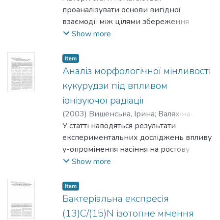
проаналізувати основи вигідної
взаємодії між цілями збереження
навколишнього середовища та
Show more
максимізації прибутків бізнесу, а саме -
умов, за яких зменшення витрат
Item
та підвищення
Аналіз морфологічної мінливості
конкурентоспроможності фірми може
кукурудзи під впливом
бути досягнуто завдяки впровадженню
іонізуючої радіації
стратегій
(
2003
)
Вишенська, Ірина
;
Валяхіна-
охорони навколишнього середовища. Υ
Конькова, О.
У статті наводяться результати
роботі аналізується, яким чином шанси
експериментальних досліджень впливу
певної фірми в досягненні
у-опроміненпя насіння на ростову
фінансового успіху від інвестицій у
реакцію рослин. Було проведено аналіз
Show more
раціональне використання природних
мінливості таких морфологічних ознак,
ресурсів залежать від місця
як довжина листків та коренів
фірми на ринку та її організаційних
Item
двотижневих проростків кукурудзи,
Бактеріальна експресія
можливостей.
отриманих з насіння, опроміненого в
(13)C/(15)N ізотопне мічення
дозах Юта 100 Гр. На основі отриманих