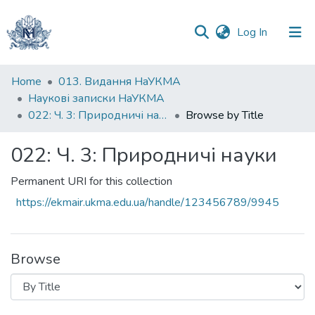
(current)
Log In
Communities
Home
013. Видання НаУКМА
&
Наукові записки НаУКМА
Collections
022: Ч. 3: Природничі науки
Browse by Title
All of DSpace
022: Ч. 3: Природничі науки
Permanent URI for this collection
https://ekmair.ukma.edu.ua/handle/123456789/9945
Browse