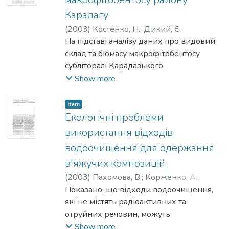
в регіоні радіоактивними або хімічними
Карадагу
речовинами, тим більшою
(
2003
)
Костенко, Н.
;
Дикий, Є.
мірою знижена глутатіонтрансферазна
На підставі аналізу даних про видовий
активність в плаценті і підвищена
склад та біомасу макрофітобентосу
кількість ПАВ-аддуктів
субліторалі Карадазького
в ДНК.
природного заповідника встановлено
Show more
основні тенденції зміни фітоценозів за
період 1970—2002 рр. Вказано
Item
зміну домінантів у фітоценозах,
Екологічні проблеми
встановлено характер сукцесійних
використання відходів
процесів та їх зв 'язок з антропогенною
водоочищення для одержання
евтрофікацією водного середовища.
в'яжучих композицій
(
2003
)
Пахомова, В.
;
Корженко, А.
;
Паховчишин, С.
Показано, що відходи водоочищення,
які не містять радіоактивних та
отруйних речовин, можуть
бути використані для приготування
Show more