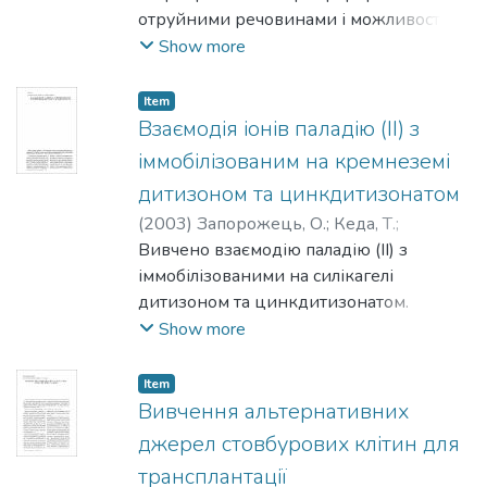
Escherichia coli штаму BL21(DE3) на
отруйними речовинами і можливості їх
мінімальному середовищі з міченням
застосування у знешкодженні останніх
Show more
по ізотопах ІЗС та 15N і очищено в
у природній воді.
препаративних кількостях. Отримано
Item
двоірні 13C/15N ЯМР-спектри, які
Взаємодія іонів паладію (II) з
показують значну дисперсію сигналів
іммобілізованим на кремнеземі
ЯМР.
дитизоном та цинкдитизонатом
(
2003
)
Запорожець, О.
;
Кеда, Т.
;
Потьомкіна, Ю.
Вивчено взаємодію паладію (II) з
іммобілізованими на силікагелі
дитизоном та цинкдитизонатом.
Установлено оптимальні умови сорбції
Show more
та запропоновано схему взаємодії
паладію (II) з іммобілізованим
Item
цинкдитизонатом. Показано
Вивчення альтернативних
перспективність застосування
джерел стовбурових клітин для
модифікованих силікагелей для
трансплантації
розробки методик сорбційно-