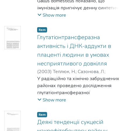
Gallus domesticus показано, що
кінцевого дисульфідного вузла
імунізація пригнічує денну синте­тичну
фібрину опосередкований через
активність пінеалоцитів та посилює
Show more
специфічну взаємодію VЕ-кадгеринів
синтетичну активність неироцитів
із Bß15-42-послідовністю, що
паравентрикулярного
Item
експонована у N-кінцевому
ядра гіпоталамуса. Епіфіз пригнічує
Глутатіонтрансферазна
дисульфідному вузлі фібрину.
синтетичну активність неироцитів
активність і ДНК-аддукти в
паравентрикулярного ядра гі­
плаценті людини в умовах
поталамуса. Екзогенний мелатонін, так
несприятливого довкілля
само як і епіфізектомія, посилює
гуморальну імунну відповідь.
(
2003
)
Теплюк, Н.
;
Сазонова, Л.
;
Мельник, А.
У радіаційно та хімічно забруднених
;
Діві, Р.
;
Пуар'є, М.
районах проведено дослідження
глутатіонтрансферазної
активності цитозолю та вмісту
Show more
поліциклічних ароматичних
вуглеводнів (ПАВ) в ДНК із плаценти
Item
людини.
Деякі тенденції сукцесій
Показано, що чим більше забруднення
макрофітобентосу району