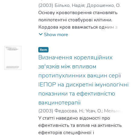
(
2003
)
Білько, Надія
;
Дорошенко, О.
спектроскопічного визначення
Основу кровотворення становлять
мікрокількостей паладію (II).
поліпотентні стовбурові клітини.
Кордова кров вважається од­ним з
перспективних джерел стовбурових
Show more
клітин для трансплантації. Втім одні
наукові розробки свід­чать про
Item
ідентичність проліферативного
Визначення кореляційних
потенціалу і здатність до експансії
зв'язків між впливом
кровотворних територій
протипухлинних вакцин серії
кісткового мозку і кордової крові, інші
ІЕПОР на дискретні імунологічні
— про більші потенції клітин-
попередників з кордової крові. Ре­
показники та ефективністю
зультати наукових досліджень,
вакцинотерапії
проведених нами у довготривалій
(
2003
)
Федосова, Н.
;
Усач, О.
;
Мельник,
культурі in vivo, показали більшу
Т.
У статті наведено відомості про
;
Перепнихатка, П.
;
Євстратьєва, Л.
;
колонієформуючу активність кордової
Савцова, З.
ефективність та вплив на активність
крові у порівнянні з кістковим мозком,
ефекторів специфічної і