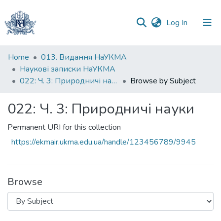
(current)
Log In
Communities
Home
013. Видання НаУКМА
&
Наукові записки НаУКМА
Collections
022: Ч. 3: Природничі науки
Browse by Subject
All of DSpace
022: Ч. 3: Природничі науки
Permanent URI for this collection
https://ekmair.ukma.edu.ua/handle/123456789/9945
Browse