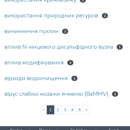
1
використання природних ресурсів
1
виникнення пухлин
1
вплив N-кінцевого дисульфідного вузла
1
вплив модифікування
1
відходи водоочищення
1
вірус слабкої мозаїки ячменю (BaMMV)
1
(current)
«
1
2
3
4
5
»