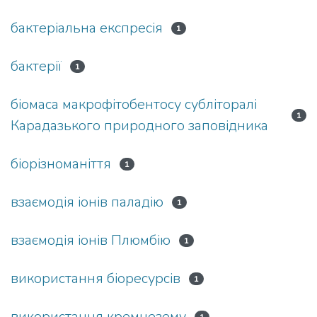
бактеріальна експресія
1
бактерії
1
біомаса макрофітобентосу субліторалі
1
Карадазького природного заповідника
біорізноманіття
1
взаємодія іонів паладію
1
взаємодія іонів Плюмбію
1
використання біоресурсів
1
використання кремнезему