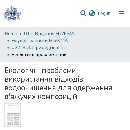
(current)
Log In
Communities
Home
013. Видання НаУКМА
&
Наукові записки НаУКМА
Collections
022: Ч. 3: Природничі науки
Екологічні проблеми використання відходів водоочищення для одержання в'яжучих композицій
All of DSpace
Екологічні проблеми
Statistics
використання відходів
водоочищення для одержання
в'яжучих композицій