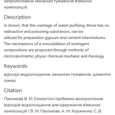
запропоновано механізм тужавіння в'яжучих
композицій.
Description
Is shown, that the wastage of water purifying, those has no
radioactive and poisoning substances, can be
utilised for preparation gypsum and cement intermixtures.
The mechanisms of a consolidation of astringent
compositions are proposed through methods of
microcalorimetric, physic chemical mechanic and rheology.
Keywords
відходи водоочищення
,
механізм тужавіння
,
цементні
суміші
Citation
Пахомова В. М. Екологічні проблеми використання
відходів водоочищення для одержання в'яжучих
композицій / В. М. Пахомова, А. М. Корженко, С. В.