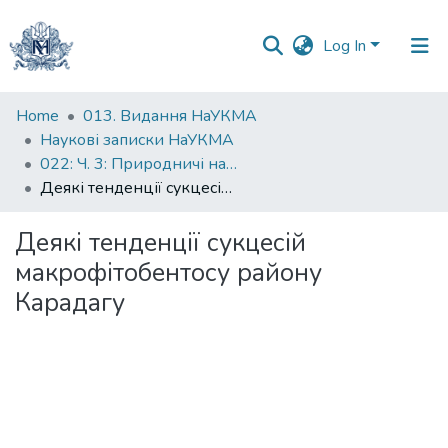
Log In
Communities
Home
013. Видання НаУКМА
&
Наукові записки НаУКМА
Collections
022: Ч. 3: Природничі науки
Деякі тенденції сукцесій макрофітобентосу району Карадагу
All of DSpace
Деякі тенденції сукцесій
Statistics
макрофітобентосу району
Карадагу