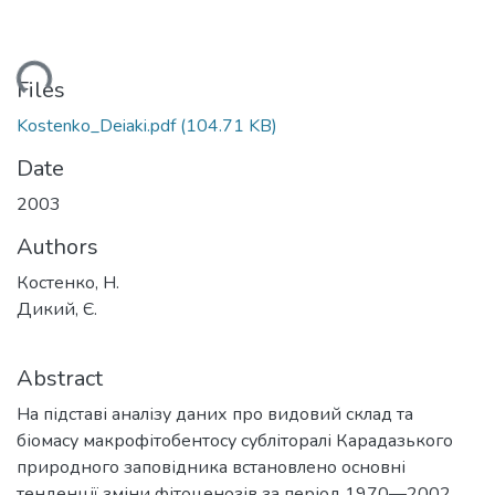
oading...
Files
Kostenko_Deiaki.pdf
(104.71 KB)
Date
2003
Authors
Костенко, Н.
Дикий, Є.
Abstract
На підставі аналізу даних про видовий склад та
біомасу макрофітобентосу субліторалі Карадазького
природного заповідника встановлено основні
тенденції зміни фітоценозів за період 1970—2002