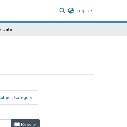
Log In
y Date
Subject Category
Browse