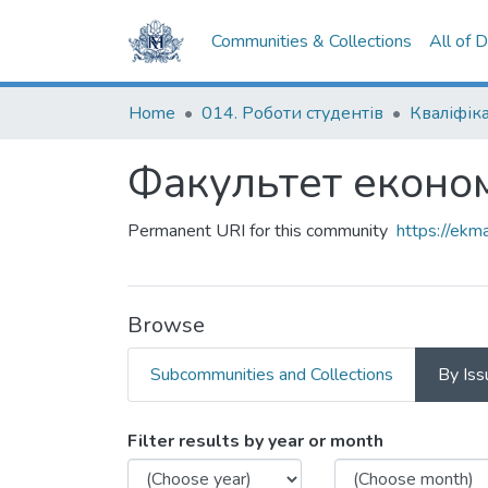
Communities & Collections
All of 
Home
014. Роботи студентів
Факультет економ
Permanent URI for this community
https://ek
Browse
Subcommunities and Collections
By Iss
Browsing Факультет еконо
Filter results by year or month