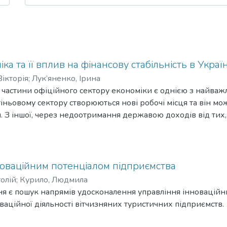
ка та її вплив на фінансову стабільність в Україн
Вікторія
;
Лук’яненко, Ірина
 частини офіційного сектору економіки є однією з найважли
тіньовому сектору створюються нові робочі місця та він м
. З іншої, через недоотримання державою доходів від тих, 
ться доходи соціально незахищених верств населення і с
країни, що може в подальшому вплинути як на фінансову ст
агалом на її економічний розвиток. Зростання тінізації про
оже проявлятися у порушенні руху грошових коштів та обсл
новаційним потенціалом підприємства
рення, зростанні фінансових ризиків для всіх суб’єктів та 
толій
;
Курило, Людмила
их важелів впливу при абсорбуванні економічних шоків.
я є пошук напрямів удосконалення управління інноваційн
 розглянуто теоретичні аспекти виникнення та поширення я
ваційної діяльності вітчизняних туристичних підприємств.
жливі класифікації даного явища, та їх особливості. Досл
ктором та фінансовою стабільністю.У другому розглянути д