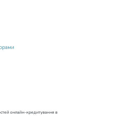
 формування місцевих
в.
мих
торами
,
остей онлайн-кредитування в