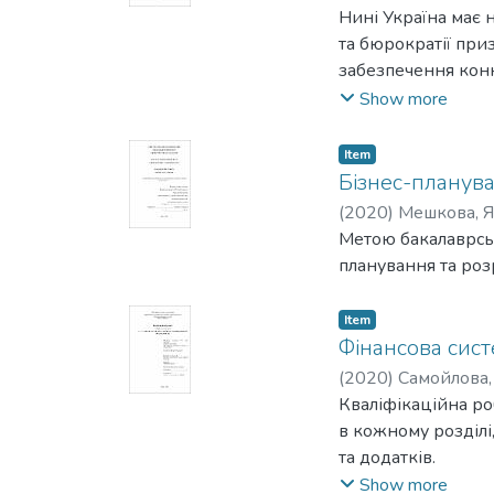
могли б зробити в
Нині Україна має 
розділі було побу
та бюрократії при
валюти є значимим,
забезпечення конк
Отримані результа
прозорої торгівлі
Show more
тіньової економік
практичного засто
Item
розвивається, а о
Бізнес-плануван
актуальним і до с
(
2020
)
Мешкова, 
Метою дослідження
Метою бакалаврськ
шкоди державі, ан
планування та роз
тіньовою економік
моделі надасть зм
Item
Фінансова сист
(
2020
)
Самойлова,
Кваліфікаційна роб
в кожному розділі
та додатків.
Метою роботи є д
Show more