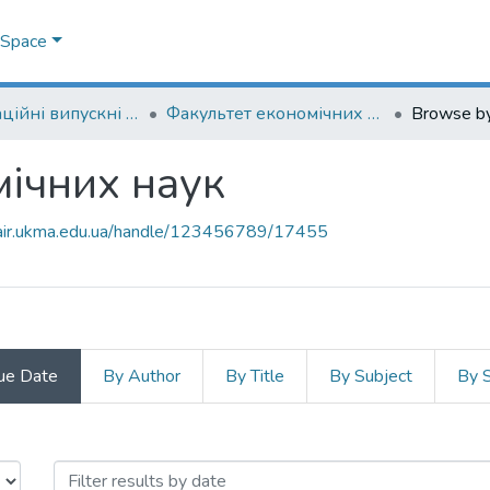
DSpace
Кваліфікаційні випускні роботи здобувачів вищої освіти бакалаврських програм
Факультет економічних наук
Browse b
ічних наук
mair.ukma.edu.ua/handle/123456789/17455
ue Date
By Author
By Title
By Subject
By 
мічних наук by Issue Date