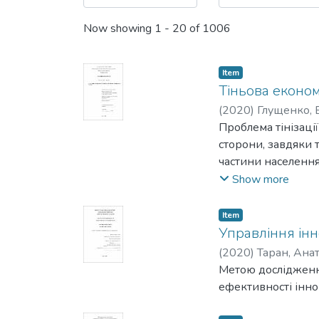
Now showing
1 - 20 of 1006
Item
Тіньова економі
(
2020
)
Глущенко, 
Проблема тінізації
сторони, завдяки 
частини населення
податків, зменшую
Show more
економічний стан 
економіки, так і з
Item
в економіці, що м
Управління ін
суспільного відтво
(
2020
)
Таран, Ана
дієвості регулююч
Метою дослідженн
У першому розділі
ефективності інно
Проаналізовані мо
між "тіньовим" се