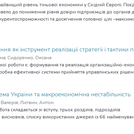
исновки щодо дієвості розглянутого методу у різних кризо
найвищий рівень тіньової економіки у Східній Європі. Поє
довано модель, завдання якої –дослідити, наскільки вплив 
звело до пониження рівня довіри підприємців до органів 
 а також чи спостерігається нелінійність даного впливу в 
урентоспроможності та досягнення головної цілі –максиміз
ти є свідченням того, що вплив є нелінійним, через що він
 повинні бути розроблені ефективні механізми аналізу, дос
и. Дослідження даної проблеми на науковому рівні та розкр
сування має вагоме значення у діяльності суб’єктів господ
дночасно з ним росте і темний сектор, то питання тіньової 
ня як інструмент реалізації стратегії і тактики 
ьогодення.
Яна
;
Сидоренко, Оксана
 є вивчення питання тіньової економіки, знаходження ак
ої роботи є: формування та реалізація організаційно-екон
аліз наслідків розширення темного сектору, вивчення світо
робка ефективної системи прийняття управлінських рішен
ою, дослідження екстрактивних та інклюзивних інституті
огу проаналізувати вплив екстративних інститутів на фінан
ема України та макроекономічна нестабільність
 Валерія
;
Литвин, Антон
ота складається зі вступу, трьох розділів, підрозділів
, висновків, списку використаних джерел із 66 найменува
ослідження основних індикаторів макроекономічної