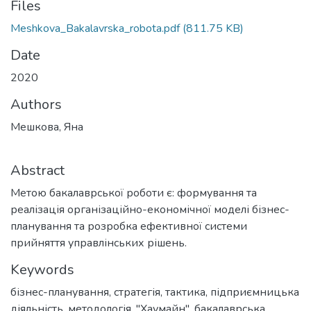
Files
Meshkova_Bakalavrska_robota.pdf
(811.75 KB)
Date
2020
Authors
Мешкова, Яна
Abstract
Метою бакалаврської роботи є: формування та
реалізація організаційно-економічної моделі бізнес-
планування та розробка ефективної системи
прийняття управлінських рішень.
Keywords
бізнес-планування
,
стратегія
,
тактика
,
підприємницька
діяльність
,
методологія
,
"Хаумайн"
,
бакалаврська