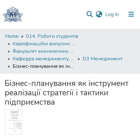
(current)
Log In
Communities
Home
014. Роботи студентів
&
Кваліфікаційні випускні роботи здобувачів вищої освіти бакалаврських програм
Collections
Факультет економічних наук
Кафедра менеджменту, маркетингу та підприємництва
D3 Менеджмент
All of DSpace
Бізнес-планування як інструмент реалізації стратегії і тактики підприємства
Statistics
Бізнес-планування як інструмент
реалізації стратегії і тактики
підприємства