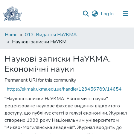
(current)
Log In
Communities
Home
013. Видання НаУКМА
&
Наукові записки НаУКМА. Економічні науки
Collections
Наукові записки НаУКМА.
All of DSpace
Економічні науки
Statistics
Permanent URI for this community
https://ekmair.ukma.edu.ua/handle/123456789/14654
"Наукові записки НаУКМА. Економічні науки" –
рецензоване наукове фахове видання відкритого
доступу, що публікує статті в галузі економіки. Журнал
створено 1999 року Національним університетом
"Києво-Могилянська академія". Журнал входить до