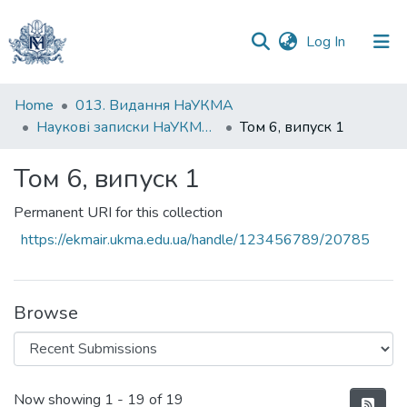
(current)
Log In
Communities
Home
013. Видання НаУКМА
&
Наукові записки НаУКМА. Економічні науки
Том 6, випуск 1
Collections
Том 6, випуск 1
All of DSpace
Permanent URI for this collection
Statistics
https://ekmair.ukma.edu.ua/handle/123456789/20785
Browse
Recent Submissions
Now showing
1 - 19 of 19