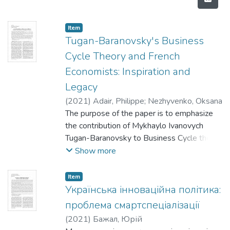
Item
Tugan-Baranovsky's Business
Cycle Theory and French
Economists: Inspiration and
Legacy
(
2021
)
Adair, Philippe
;
Nezhyvenko, Oksana
The purpose of the paper is to emphasize
the contribution of Mykhaylo Ivanovych
Tugan-Baranovsky to Business Cycle theory
and its legacy among French economists.
Show more
Tugan-Baranovsky (1864–1919), a
prominent Ukrainian economist was a cycle
Item
theorist who was inspired by some French
Українська інноваційна політика:
or francophone economists whose language
проблема смартспеціалізації
he mastered. His theory of industrial crises
(
2021
)
Бажал, Юрій
proved influential upon some major