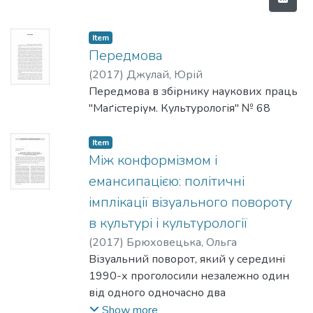
Item
Передмова
(
2017
)
Джулай, Юрій
Передмова в збірнику наукових праць
"Маґістеріум. Культурологія" № 68
Item
Між конформізмом і
емансипацією: політичні
імплікації візуального повороту
в культурі і культурології
(
2017
)
Брюховецька, Ольга
Візуальний поворот, який у середині
1990-х проголосили незалежно один
від одного одночасно два
дослідники (В. Дж. Т. Мітчелл і Г. Бьом),
Show more