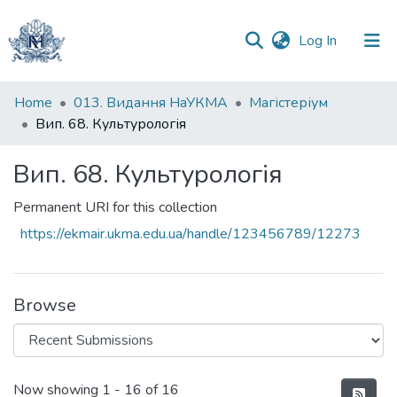
(current)
Log In
Communities
Home
013. Видання НаУКМА
Магістеріум
&
Вип. 68. Культурологія
Collections
Вип. 68. Культурологія
All of DSpace
Permanent URI for this collection
Statistics
https://ekmair.ukma.edu.ua/handle/123456789/12273
Browse
Recent Submissions
Now showing
1 - 16 of 16