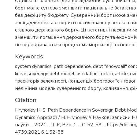
Однією з головних ідей дослідження було показати
борг може суттєво зменшити національне багатство 
без дефіциту бюджету. Суверенний борг може зме
заощадження та створити посилювальну петлю з 
ставкою державного боргу. Ці негативні наслідки м
зменшити погашення державного боргу та економічн
не перекриваються процесом амортизації основного
Keywords
system dynamics
,
path dependence
,
debt "snowball" con
linear sovereign debt model
,
oscillation
,
lock in
,
article
,
си
траєкторія залежності
,
концепція боргової "снігової 
нелінійна модель суверенного боргу
,
коливання
,
фі
Citation
Hryhoriev H. S. Path Dependence in Sovereign Debt Mod
Dynamics Approach / H. Hryhoriev // Наукові записки
науки. - 2021. - Т. 6, Вип. 1. - С. 52-58. - https://doi
4739.2021.6.1.52-58