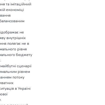
ня та імітаційний
ькій економіці
ування
 збалансованим
відображає не
яву внутрішніх
ння полягає не в
имального рівня
іонального бюджету
.
майбутні сценарії
птимальним рівнем
ванням потоку
иватних
итуація в Україні
нової
.