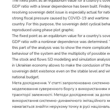
The fixed point as an equilibrium value for a country’s sov
GDP ratio with a linear dependence has been built. Finding t
resolving sovereign debt issue is especially actual for na
strong fiscal pressure caused by COVID-19 and wartime 
country. For this purpose, the sovereign debt cyclical beh
reproduced using phase plot graphic.
The fixed point as an equilibrium value for a country’s sov
GDP ratio with a nonlinear dependence was determined. 
this part of the analysis was to show the more complicate
behaviour of the system and the multiplicity of possible eq
The stock and flows SD modelling and simulation analysi
in Ukrainian economy allows to make the conclusion of the 
sovereign debt existence even on the stable level and wi
national budget.
Мета дослідження. У статті запропоновано системн
моделювання суверенного боргу з використанням 
траєкторії залежності. Методи дослідження: за доп
використання системно-динамічного імітаційного 
намагається знайти нерухому точку в русі націонал