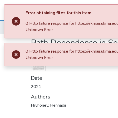
Communities & Collections
All of 
Error obtaining files for this item
0 Http failure response for https://ekmair.ukm
Home
013. Видання НаУКМА
Unknown Error
Path Dependence in So
0 Http failure response for https://ekmair.ukm
Unknown Error
Date
2021
Authors
Hryhoriev, Hennadii