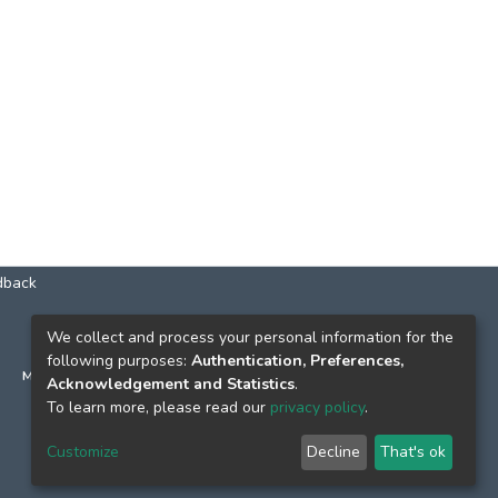
dback
КОНТАКТИ
We collect and process your personal information for the
following purposes:
Authentication, Preferences,
м. Київ, вул. Григорія Сковороди, 2
Acknowledgement and Statistics
.
к. 1, к. 120
To learn more, please read our
privacy policy
.
тел.
(044) 463-69-31
Customize
Decline
That's ok
ekmair@ukma.edu.ua