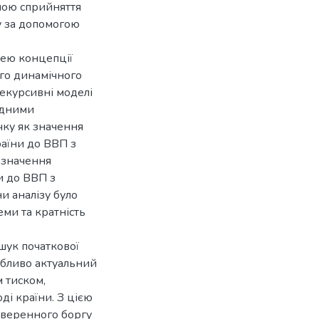
ною сприйняття
у за допомогою
дею концепції
го динамічного
рекурсивні моделі
ядними
ку як значення
раїни до ВВП з
 значення
и до ВВП з
и аналізу було
еми та кратність
шук початкової
обливо актуальний
 тиском,
і країни. З цією
уверенного боргу