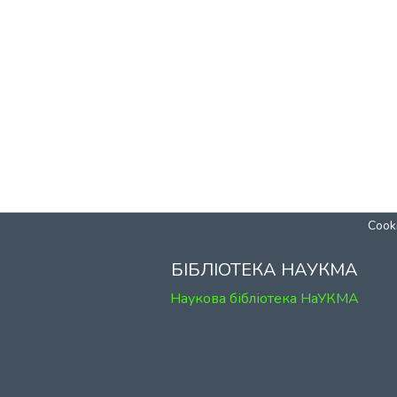
Cooki
БІБЛІОТЕКА НАУКМА
Наукова бібліотека НаУКМА