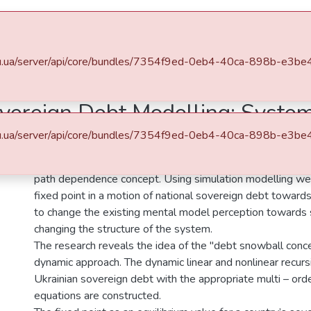
DSpace
Statistics
a.edu.ua/server/api/core/bundles/7354f9ed-0eb4-40ca-898b-e
Наукові записки НаУКМА. Економічні науки
Том 6, випуск 1
vereign Debt Modelling: Syst
a.edu.ua/server/api/core/bundles/7354f9ed-0eb4-40ca-898b-e
Abstract
The article offers a system dynamic modelling of sovereig
path dependence concept. Using simulation modelling we a
fixed point in a motion of national sovereign debt towards
to change the existing mental model perception towards
changing the structure of the system.
The research reveals the idea of the "debt snowball conce
dynamic approach. The dynamic linear and nonlinear recur
Ukrainian sovereign debt with the appropriate multi – orde
equations are constructed.