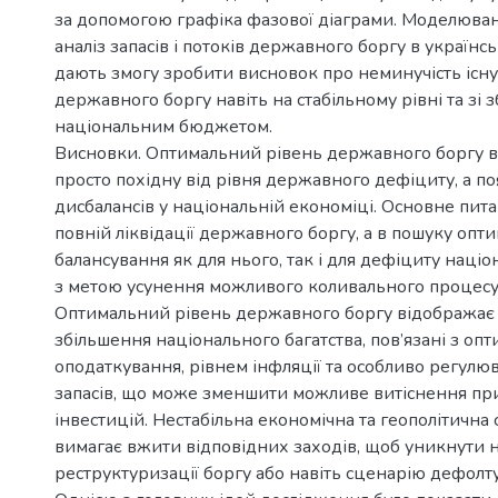
за допомогою графіка фазової діаграми. Моделюван
аналіз запасів і потоків державного боргу в українс
дають змогу зробити висновок про неминучість існ
державного боргу навіть на стабільному рівні та зі
національним бюджетом.
Висновки. Оптимальний рівень державного боргу 
просто похідну від рівня державного дефіциту, а по
дисбалансів у національній економіці. Основне пита
повній ліквідації державного боргу, а в пошуку опт
балансування як для нього, так і для дефіциту нац
з метою усунення можливого коливального процесу
Оптимальний рівень державного боргу відображає 
збільшення національного багатства, пов’язані з о
оподаткування, рівнем інфляції та особливо регулю
запасів, що може зменшити можливе витіснення пр
інвестицій. Нестабільна економічна та геополітична с
вимагає вжити відповідних заходів, щоб уникнути 
реструктуризації боргу або навіть сценарію дефолту