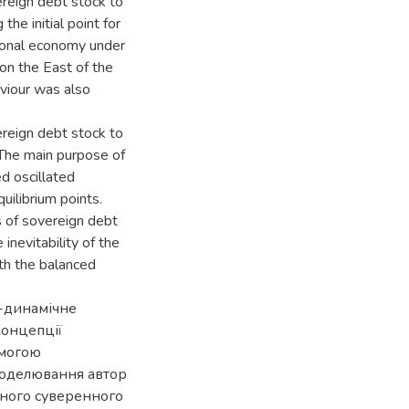
ereign debt stock to
he initial point for
tional economy under
on the East of the
aviour was also
ereign debt stock to
The main purpose of
d oscillated
uilibrium points.
s of sovereign debt
inevitability of the
th the balanced
о-динамічне
концепції
омогою
моделювання автор
ьного суверенного