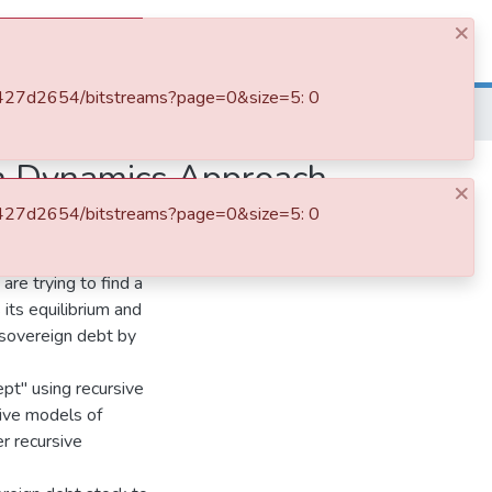
×
Log In
3be427d2654/bitstreams?page=0&size=5: 0
Path Dependence in Sovereign Debt Modelling: System Dynamics Approach
em Dynamics Approach
×
3be427d2654/bitstreams?page=0&size=5: 0
n debt using the
re trying to find a
 its equilibrium and
 sovereign debt by
pt" using recursive
sive models of
r recursive