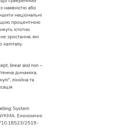
, що суверенний
з наявністю або
ншити національні
вищою процентною
ожуть істотно
е зростання, які
 капіталу.
cept
,
linear and non –
стемна динаміка
,
кулі"
,
лінійна та
ксація
elling: System
 НаУКМА. Економічні
.org/10.18523/2519-