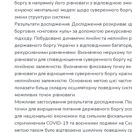
боргу в напрямку його рівноваги з відповідною змі
існуючої ментальної моделі щодо суверенного борг
зміни структури системи.
Результати дослідження. Дослідження розкриває і
боргових «снігових куль» за допомогою рекурсивно
підходу. Побудовано динамічні лінійні та нелінійні 
державного боргу України з відповідними багатор
рекурсивними рівняннями. Визначено нерухому точ
рівноваги для співвідношення суверенного боргу к
лінійною залежністю. Визначено фіксовану точку як
рівноваги для відношення суверенного боргу країн
нелінійною залежністю. Основною метою цієї частин
показати більш складну осциляторну поведінку сист
можливих точок рівноваги.
Можливе застосування результатів дослідження. По
точки для вирішення питання державного боргу ос
для національної економіки під сильним фіскальним
спричиненим COVID-19 та воєнними подіями на Сход
метою також було відтворено циклічну поведінку с