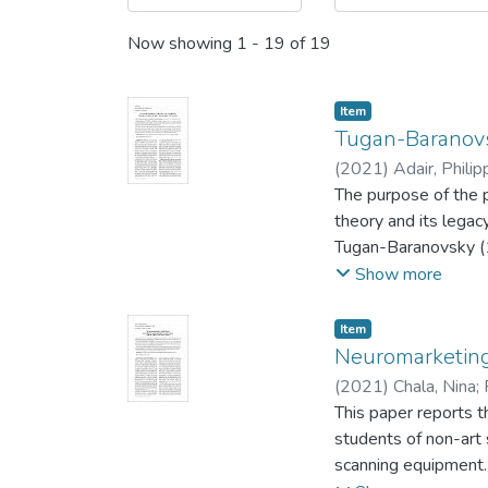
Now showing
1 - 19 of 19
Item
Tugan-Baranovs
(
2021
)
Adair, Philip
The purpose of the 
theory and its lega
Tugan-Baranovsky (1
French or francophon
Show more
some major economist
Hayek and Keynes.
Item
We present both the 
Neuromarketing 
masterpiece. We pro
(
2021
)
Chala, Nina
;
namely, Lescure, Aft
This paper reports 
understood throughou
students of non-art 
real business cycles
scanning equipment.
the current Great L