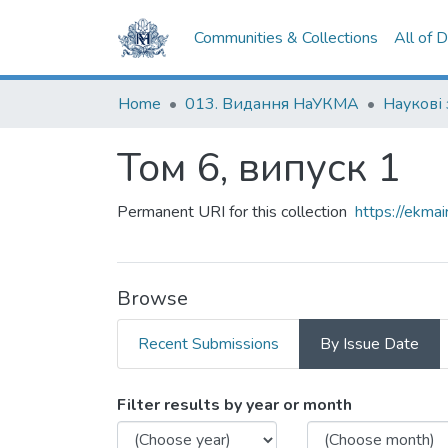
Communities & Collections
All of 
Home
013. Видання НаУКМА
Том 6, випуск 1
Permanent URI for this collection
https://ekm
Browse
Recent Submissions
By Issue Date
Browsing Том 6, випуск 1 
Filter results by year or month