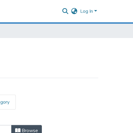
Log In
egory
Browse