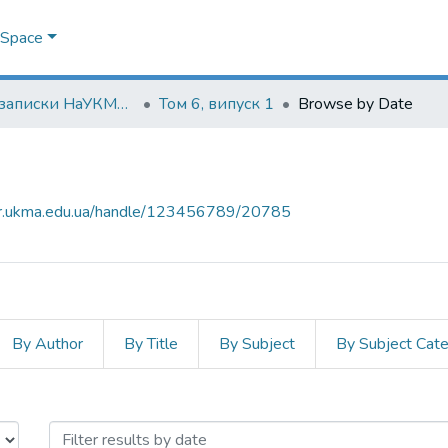
DSpace
Наукові записки НаУКМА. Економічні науки
Том 6, випуск 1
Browse by Date
air.ukma.edu.ua/handle/123456789/20785
By Author
By Title
By Subject
By Subject Cat
by Issue Date