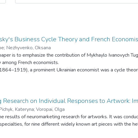
ky's Business Cycle Theory and French Economists
pe
;
Nezhyvenko, Oksana
paper is to emphasize the contribution of Mykhaylo Ivanovych T
cy among French economists.
864–1919), a prominent Ukrainian economist was a cycle theor
e economists whose language he mastered. His theory of industri
s during the first quarter of the twentieth century until the Gre
history and analytical content of industrial crises in the French
Research on Individual Responses to Artwork: Impl
vide an overview of Tugan-Baranovsky’s intellectual legacy as fo
Pichyk, Kateryna
;
Voropai, Olga
alion, Robertson and Bouniatian. The ebb and tide of Tugan-Baran
the results of neuromarketing research for artworks. It was con
t two episodes: the shift from real to monetary cycles in the int
specialties, for nine different widely known art pieces with the h
 alongside New Classical Economics in the 1980s, which proves re
ockdown Recession.