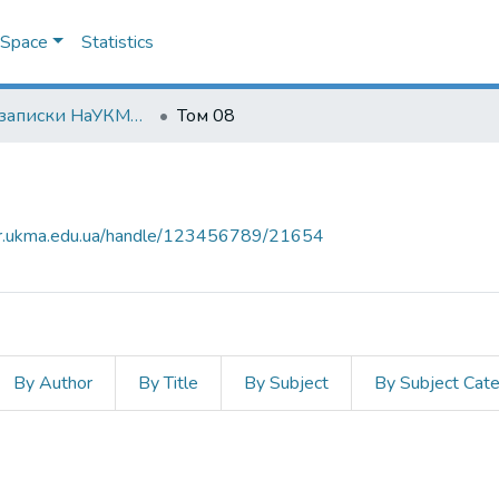
DSpace
Statistics
Наукові записки НаУКМА. Філософія та релігієзнавство
Том 08
air.ukma.edu.ua/handle/123456789/21654
By Author
By Title
By Subject
By Subject Cat