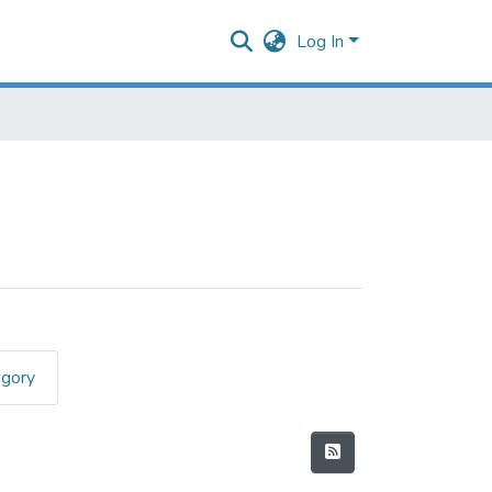
Log In
egory