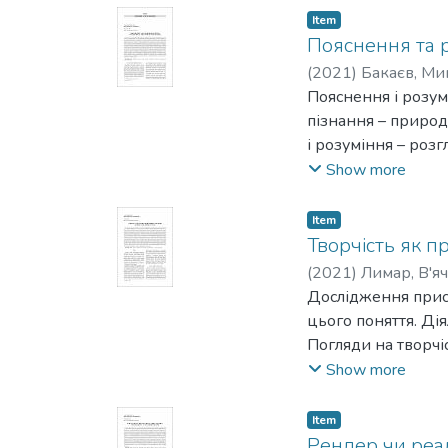
Item
Пояснення та р
(
2021
)
Бакаєв, Ми
Пояснення і розум
пізнання – природо
і розуміння – розг
на функціонування 
Show more
різновиду історич
специфіку пояснен
Item
науках. У першій ч
Творчість як п
загалом. Зокрема,
(
2021
)
Лимар, В'я
Гемпелем) та раціо
Дослідження прис
співвідносяться із
цього поняття. Ді
функціонує поясне
Погляди на творчі
розуміння за Тіль
та напередвизначе
Show more
пояснення у біогр
творчості та запр
поняттям, хоча йо
творчість – Плато
Item
також використову
або, відповідно, л
Рендер чи реал