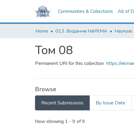
Communities & Collections
All of 
Home
013. Видання НаУКМА
Том 08
Permanent URI for this collection
https://ekm
Browse
Recent Submissions
By Issue Date
Recent Submissions
Now showing
1 - 9 of 9