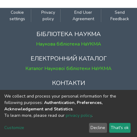
Cookie
Privacy
End User
Send
settings
policy
Agreement
Feedback
БІБЛІОТЕКА НАУКМА
Наукова бібліотека НаУКМА
ЕЛЕКТРОННИЙ КАТАЛОГ
Каталог Наукової бібліотеки НаУКМА
КОНТАКТИ
м. Київ, вул. Григорія Сковороди, 2
We collect and process your personal information for the
к. 1, к. 120
following purposes:
Authentication, Preferences,
Acknowledgement and Statistics
.
тел.
(044) 463-69-31
To learn more, please read our
privacy policy
.
ekmair@ukma.edu.ua
Customize
Decline
That's ok