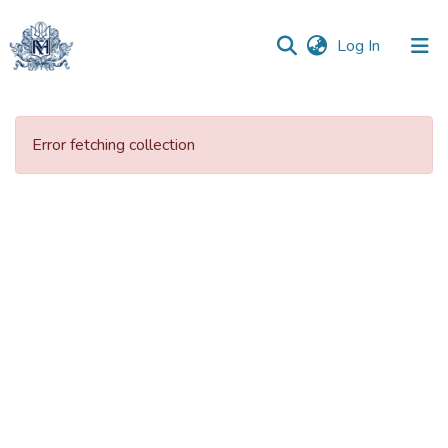
(current)
Log In
Communities
&
Error fetching collection
Collections
All of DSpace
Statistics