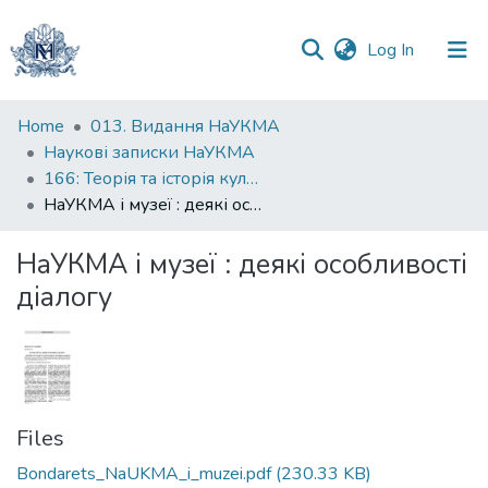
(current)
Log In
Communities
Home
013. Видання НаУКМА
&
Наукові записки НаУКМА
Collections
166: Теорія та історія культури
НаУКМА і музеї : деякі особливості діалогу
All of DSpace
НаУКМА і музеї : деякі особливості
Statistics
діалогу
Files
Bondarets_NaUKMA_i_muzei.pdf
(230.33 KB)