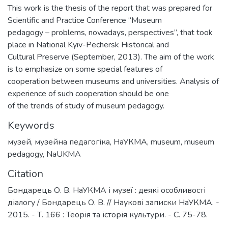
This work is the thesis of the report that was prepared for
Scientific and Practice Conference “Museum
pedagogy – problems, nowadays, perspectives”, that took
place in National Kyiv-Pechersk Historical and
Cultural Preserve (September, 2013). The aim of the work
is to emphasize on some special features of
cooperation between museums and universities. Analysis of
experience of such cooperation should be one
of the trends of study of museum pedagogy.
Keywords
музей
,
музейна педагогіка
,
НаУКМА
,
museum
,
museum
pedagogy
,
NaUKMA
Citation
Бондарець О. В. НаУКМА і музеї : деякі особливості
діалогу / Бондарець О. В. // Наукові записки НаУКМА. -
2015. - Т. 166 : Теорія та історія культури. - С. 75-78.