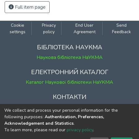
Full item page
Cookie
Privacy
End User
Send
settings
policy
Agreement
Feedback
БІБЛІОТЕКА НАУКМА
Наукова бібліотека НаУКМА
ЕЛЕКТРОННИЙ КАТАЛОГ
Каталог Наукової бібліотеки НаУКМА
КОНТАКТИ
м. Київ, вул. Григорія Сковороди, 2
We collect and process your personal information for the
к. 1, к. 120
following purposes:
Authentication, Preferences,
Acknowledgement and Statistics
.
тел.
(044) 463-69-31
To learn more, please read our
privacy policy
.
ekmair@ukma.edu.ua