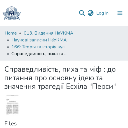
(current)
Log In
Communities
Home
013. Видання НаУКМА
&
Наукові записки НаУКМА
Collections
166: Теорія та історія культури
Справедливість, пиха та міф : до питання про основну ідею та значення трагедії Есхіла "Перси"
All of DSpace
Справедливість, пиха та міф : до
Statistics
питання про основну ідею та
значення трагедії Есхіла "Перси"
Files