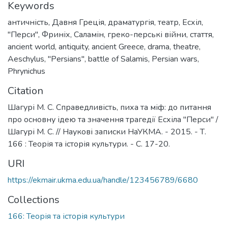
Keywords
античність
,
Давня Греція
,
драматургія
,
театр
,
Есхіл
,
"Перси"
,
Фриніх
,
Саламін
,
греко-перські війни
,
стаття
,
ancient world
,
antiquity
,
ancient Greece
,
drama
,
theatre
,
Aeschylus
,
"Persians"
,
battle of Salamis
,
Persian wars
,
Phrynichus
Citation
Шагурі М. С. Справедливість, пиха та міф: до питання
про основну ідею та значення трагедії Есхіла "Перси" /
Шагурі М. С. // Наукові записки НаУКМА. - 2015. - Т.
166 : Теорія та історія культури. - С. 17-20.
URI
https://ekmair.ukma.edu.ua/handle/123456789/6680
Collections
166: Теорія та історія культури