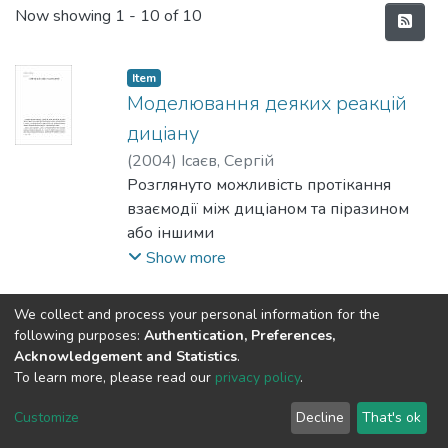
Recent Submissions
Now showing
1 - 10 of 10
Item
Моделювання деяких реакцій
диціану
(
2004
)
Ісаєв, Сергій
Розглянуто можливість протікання
взаємодії між диціаном та піразином
або іншими
сполуками, що містять піразиновий
Show more
фрагмент. Результати квантово-
механічних розрахунків
Item
We collect and process your personal information for the
ab initio HF MP2 (6-31G*) свідчать про
Метод електродейонізації та
following purposes:
Authentication, Preferences,
екзотермічний характер процесу
Acknowledgement and Statistics
.
його застосування для
приєднання реагенту
To learn more, please read our
privacy policy
.
очищення природних та стічних
із наступним 1,3-гідридним
Customize
Decline
That's ok
вод від йонів важких металів
переміщенням. Якщо на другому етапі