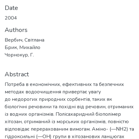
Date
2004
Authors
Вербич, Світлана
Брик, Михайло
Чорнокур, Г.
Abstract
Потреба в економічних, ефективних та безпечних
методах водоочищення привертає увагу
до недорогих природних сорбентів, таких як
біологічні речовини та похідні від речовин, отриманих
із водних організмів. Полісахаридний біополімер
хітозан, отриманий із морських організмів, повністю
відповідає перерахованим вимогам. Аміно- (—ΝΗ2) та
гідроксильні (—ОН) групи в хітозанових ланцюгах