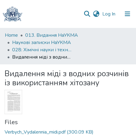
(current)
Log In
Communities
Home
013. Видання НаУКМА
&
Наукові записки НаУКМА
Collections
028: Хімічні науки і технології
Видалення міді з водних розчинів із використанням хітозану
All of DSpace
Видалення міді з водних розчинів
Statistics
із використанням хітозану
Files
Verbych_Vydalennia_midi.pdf
(300.09 KB)