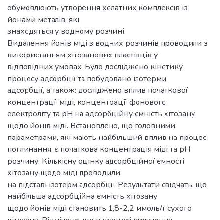
обумовлюють утворення хелатних комплексів із
йонами металів, які
знаходяться у водному розчині.
Видалення йонів міді з водних розчинів проводили з
використанням хітозанових пластівців у
відповідних умовах. Було досліджено кінетику
процесу адсорбції та побудовано ізотерми
адсорбції, а також: досліджено вплив початкової
концентрації міді, концентрації фонового
електроліту та рН на адсорбційну ємність хітозану
щодо йонів міді. Встановлено, що головними
параметрами, які мають найбільший вплив на процес
поглинання, є початкова концентрація міді та рН
розчину. Кількісну оцінку адсорбційної ємності
хітозану щодо міді проводили
на підставі ізотерм адсорбції. Результати свідчать, що
найбільша адсорбційна ємність хітозану
щодо йонів міді становить 1,8-2,2 ммоль/г сухого