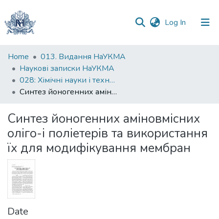
(current)
Log In
Communities
Home
013. Видання НаУКМА
&
Наукові записки НаУКМА
Collections
028: Хімічні науки і технології
Синтез йоногенних аміновмісних оліго-і поліетерів та використання їх для модифікування мембран
All of DSpace
Синтез йоногенних аміновмісних
Statistics
оліго-і поліетерів та використання
їх для модифікування мембран
Date