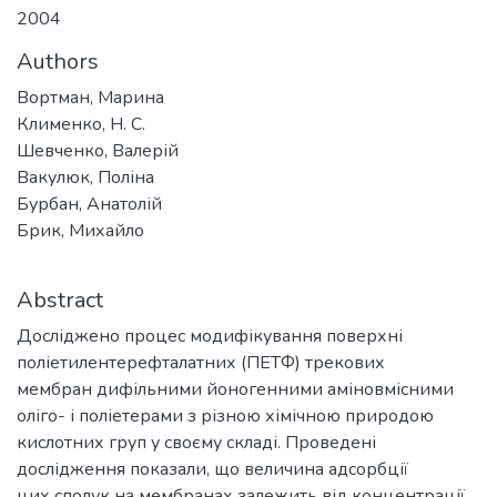
2004
Authors
Вортман, Марина
Клименко, Н. С.
Шевченко, Валерій
Вакулюк, Поліна
Бурбан, Анатолій
Брик, Михайло
Abstract
Досліджено процес модифікування поверхні
поліетилентерефталатних (ПЕТФ) трекових
мембран дифільними йоногенними аміновмісними
оліго- і поліетерами з різною хімічною природою
кислотних груп у своєму складі. Проведені
дослідження показали, що величина адсорбції
цих сполук на мембранах залежить від концентрації