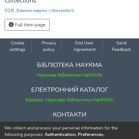
Collections
028: Хімічні науки і технології
Full item page
Cookie
Privacy
End User
Send
settings
policy
Agreement
Feedback
БІБЛІОТЕКА НАУКМА
Наукова бібліотека НаУКМА
ЕЛЕКТРОННИЙ КАТАЛОГ
Каталог Наукової бібліотеки НаУКМА
КОНТАКТИ
м. Київ, вул. Григорія Сковороди, 2
We collect and process your personal information for the
к. 1, к. 120
following purposes:
Authentication, Preferences,