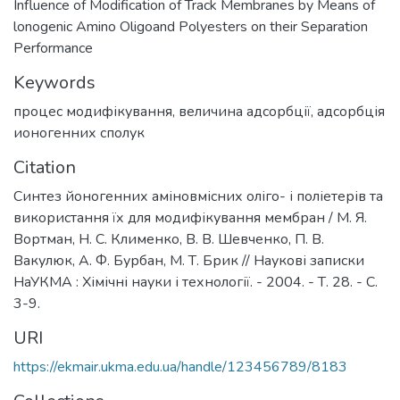
Influence of Modification of Track Membranes by Means of
lonogenic Amino Oligoand Polyesters on their Separation
Performance
Keywords
процес модифікування
,
величина адсорбції
,
адсорбція
ионогенних сполук
Citation
Синтез йоногенних аміновмісних оліго- і поліетерів та
використання їх для модифікування мембран / М. Я.
Вортман, Н. С. Клименко, В. В. Шевченко, П. В.
Вакулюк, А. Ф. Бурбан, М. Т. Брик // Наукові записки
НаУКМА : Хімічні науки і технології. - 2004. - Т. 28. - С.
3-9.
URI
https://ekmair.ukma.edu.ua/handle/123456789/8183