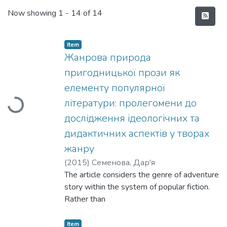
Recent Submissions
Now showing
1 - 14 of 14
Item
Жанрова природа
пригодницької прози як
елементу популярної
літератури: пролегомени до
Loading...
дослідження ідеологічних та
дидактичних аспектів у творах
жанру
(
2015
)
Семенова, Дар'я
The article considers the genre of adventure
story within the system of popular fiction.
Rather than
treating adventure as an imitation of fine
literature, this approach understands this
Item