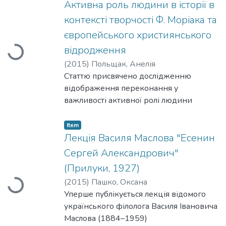
different aspects of this ideology.
пейзажу, за яким намагаються
Активна роль людини в історії в
закріпити роль абсолютного
контексті творчості Ф. Моріака та
репрезентанта "іспанськості". До таких
європейського християнського
стратегій належать
відродження
Loading...
1) "натуралізація" ототожнення Іспанії з
ландшафтами Кастилії і 2)
(
2015
)
Польщак, Анелія
маніпулювання з образністю
Статтю присвячено дослідженню
плоскогір’я. Обидві стратегії породжені
відображення переконання у
іспанськими націотворчими елітами, які
важливості активної ролі людини
намагаються
в історії у творчості Нобелівського
виховати у своїх співгромадян
лауреата Ф. Моріака в контексті
Item
специфічний іспанський спосіб
"католицького відродження"
Лекція Василя Маслова "Есенин
дивитися на світ.
у Франції та європейського
Сергей Александрович"
християнського відродження, зокрема
(Прилуки, 1927)
творах Ш. Пегі та І. Во. Така
(
2015
)
Пашко, Оксана
Loading...
позиція має одним зі своїх важливих
Уперше публікується лекція відомого
джерел модерністський підхід, яскраво
українського філолога Василя Івановича
виражений, зокрема,
Маслова (1884–1959)
у філософії П. Тейяра де Шардена, який