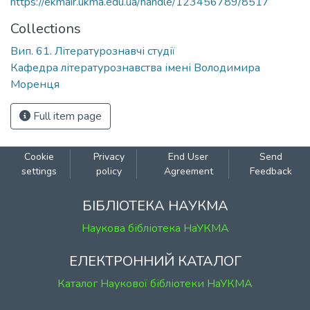
https://ekmair.ukma.edu.ua/handle/123456789/8517
Collections
Вип. 61. Літературознавчі студії
Кафедра літературознавства імені Володимира
Моренця
Full item page
Cookie
Privacy
End User
Send
settings
policy
Agreement
Feedback
БІБЛІОТЕКА НАУКМА
Наукова бібліотека НаУКМА
ЕЛЕКТРОННИЙ КАТАЛОГ
Каталог Наукової бібліотеки НаУКМА