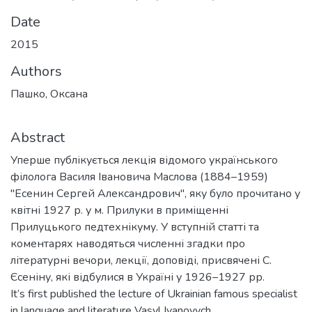
Date
2015
Authors
Пашко, Оксана
Abstract
Уперше публікується лекція відомого українського
філолога Василя Івановича Маслова (1884–1959)
"Есенин Сергей Александрович", яку було прочитано у
квітні 1927 р. у м. Прилуки в приміщенні
Прилуцького педтехнікуму. У вступній статті та
коментарях наводяться численні згадки про
літературні вечори, лекції, доповіді, присвячені С.
Єсеніну, які відбулися в Україні у 1926–1927 рр.
It’s first published the lecture of Ukrainian famous specialist
in language and literature Vasyl Ivanovych