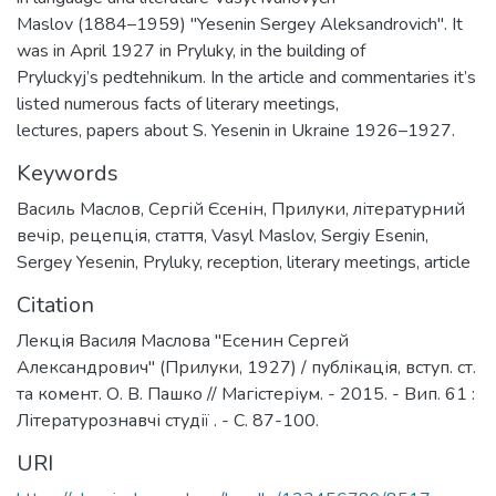
Maslov (1884–1959) "Yesenin Sergey Aleksandrovich". It
was in April 1927 in Pryluky, in the building of
Pryluсkyj’s pedtehnikum. In the article and commentaries it’s
listed numerous facts of literary meetings,
lectures, papers about S. Yesenin in Ukraine 1926–1927.
Keywords
Василь Маслов
,
Сергій Єсенін
,
Прилуки
,
літературний
вечір
,
рецепція
,
стаття
,
Vasyl Maslov
,
Sergiy Esenin
,
Sergey Yesenin
,
Pryluky
,
reception
,
literary meetings
,
article
Citation
Лекція Василя Маслова "Есенин Сергей
Александрович" (Прилуки, 1927) / публікація, вступ. ст.
та комент. О. В. Пашко // Магістеріум. - 2015. - Вип. 61 :
Літературознавчі студії . - С. 87-100.
URI