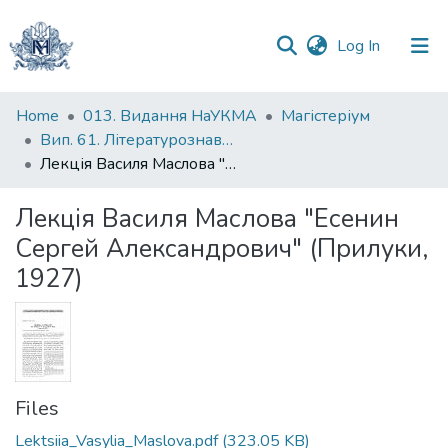
(current)
Log In
Communities
Home
013. Видання НаУКМА
Магістеріум
&
Вип. 61. Літературознавчі студії
Collections
Лекція Василя Маслова "Есенин Сергей Александрович" (Прилуки, 1927)
All of DSpace
Лекція Василя Маслова "Есенин
Сергей Александрович" (Прилуки,
Statistics
1927)
Files
Lektsiia_Vasylia_Maslova.pdf
(323.05 KB)