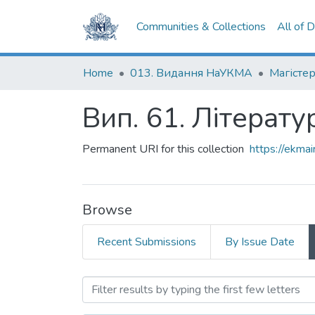
Communities & Collections
All of 
Home
013. Видання НаУКМА
Магістер
Вип. 61. Літерату
Permanent URI for this collection
https://ekm
Browse
Recent Submissions
By Issue Date
Browsing Вип. 61. Літерат