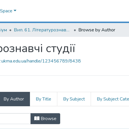
DSpace
іум
Вип. 61. Літературознавчі студії
Browse by Author
рознавчі студії
air.ukma.edu.ua/handle/123456789/8438
By Author
By Title
By Subject
By Subject Cat
урознавчі студії by Author
Browse