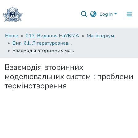
Log In
Communities
Home
013. Видання НаУКМА
Магістеріум
&
Вип. 61. Літературознавчі студії
Collections
Взаємодія вторинних моделювальних систем : проблеми термінотворення
All of DSpace
Взаємодія вторинних
моделювальних систем : проблеми
Statistics
термінотворення