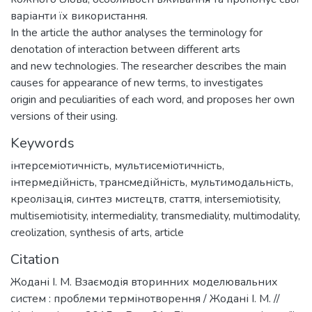
варіанти їх використання.
In the article the author analyses the terminology for
denotation of interaction between different arts
and new technologies. The researcher describes the main
causes for appearance of new terms, to investigates
origin and peculiarities of each word, and proposes her own
versions of their using.
Keywords
інтерсеміотичність
,
мультисеміотичність
,
інтермедійність
,
трансмедійність
,
мультимодальність
,
креолізація
,
синтез мистецтв
,
стаття
,
intersemiotisity
,
multisemiotisity
,
intermediality
,
transmediality
,
multimodality
,
creolization
,
synthesis of arts
,
article
Citation
Жодані І. М. Взаємодія вторинних моделювальних
систем : проблеми термінотворення / Жодані І. М. //