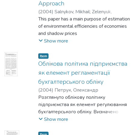
Approach
(
2004
)
Salnykov, Mikhail
;
Zelenyuk,
Valentyn
This paper has a main purpose of estimation
of environmental efficiencies of economies
and shadow prices
of environmental pollutants for post-
Show more
communist countries and comparison of
them to the respective indicators
Item
of other countries. The obtained values of
Облікова політика підприємства
efficiencies can be used as sustainability
як елемент регламентації
indicators in determining
бухгалтерського обліку
the international development priorities.
(
2004
)
Петрук, Олександр
Shadow prices estimates can be used as
Розглянуто облікову політику
reference values in setting
підприємства як елемент регулювання
rates of environmental taxation and
бухгалтерського обліку. Визначено
international environmental trade rates. We
межі її застосування та структуру.
Show more
approach the problem by
Запропоновано напрями подальших
using a Shephard-type directional distance
досліджень.
function estimated by Translog specification
Item