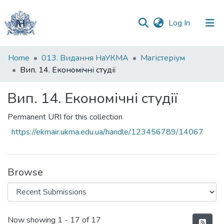
(current)
Log In
Communities
Home
013. Видання НаУКМА
Магістеріум
&
Вип. 14. Економічні студії
Collections
Вип. 14. Економічні студії
All of DSpace
Permanent URI for this collection
Statistics
https://ekmair.ukma.edu.ua/handle/123456789/14067
Browse
Recent Submissions
Now showing
1 - 17 of 17