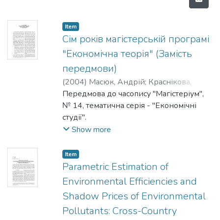
Item
Сім років магістерській програмі
"Економічна теорія" (Замість
передмови)
(
2004
)
Масюк, Андрій
;
Краснікова,
Лариса
Передмова до часопису "Магістеріум",
№ 14, тематична серія - "Економічні
студії".
Show more
Item
Parametric Estimation of
Environmental Efficiencies and
Shadow Prices of Environmental
Pollutants: Cross-Country