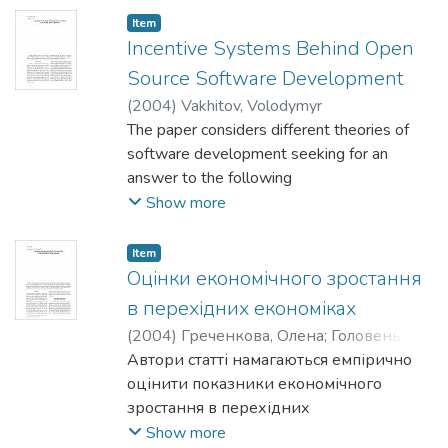
тенденції їх зміни. Обрані
demand structure.
Item
фактори впливу обґрунтовуються
Incentive Systems Behind Open
даними щодо стану країн із перехідною
Source Software Development
економікою та України
зокрема. При вирішенні проблеми
(
2004
)
Vakhitov, Volodymyr
враховується також світовий досвід. На
The paper considers different theories of
основі цього зроблено
software development seeking for an
висновки стосовно шляхів подолання
answer to the following
бідності в Україні.
question: Why do all those numerous user-
Show more
developers devote a significant part of their
time and efforts to
Item
produce a virtually free public good? A long
Оцінки економічного зростання
with standard economic approach
в перехідних економіках
borrowedfrom the theory of the
(
2004
)
Греченкова, Олена
;
Головень,
firm, new theories particular for specifically
Віктор
Автори статті намагаються емпірично
open source software development are
оцінити показники економічного
also present.
зростання в перехідних
економіках, використовуючи панельні
Show more