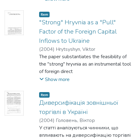
проблеми прогнозування кризових
ситуацій на підприємствах. Розглянуто
Item
існуючі трактування
"Strong" Hryvnia as a "Pull"
поняття "криза на підприємстві" та
Factor of the Foreign Capital
підходи до визначення й класифікації
Inflows to Ukraine
кризових ситуацій.
(
2004
)
Hrytsyshyn, Viktor
Наведено узагальнену систему
The paper substantiates the feasibility of
класифікації кризових ситуацій.
the "strong" hryvnia as an instrumental tool
Запропоновано систему параметрів, що
of foreign direct
описують кризу на підприємстві як
investment (FDI) tapping. The specific
Show more
складний багатовимірний процес.
channels of the exchange rate (ER) impact
Обґрунтовано систему показників,
upon FDI are presented with
що характеризують кожний із
Item
the use of qualitative and quantitative tools.
Диверсифікація зовнішньої
запропонованих параметрів.
Important policy implications are outlined.
торгівлі в Україні
(
2004
)
Головень, Віктор
У статті аналізуються чинники, що
впливають на диверсифікацію торгівлі