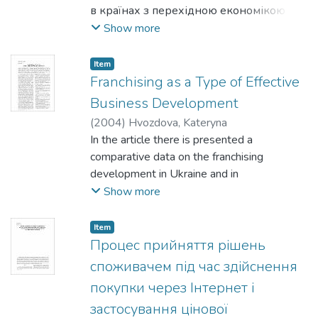
в країнах з перехідною економікою
як фактора стійкості країни до шоків на
Show more
міжнародних ринках товарів (на
прикладі України). Для
Item
тестування залежності
Franchising as a Type of Effective
диверсифікованості української
Business Development
торгівлі використано модифіковану
(
2004
)
Hvozdova, Kateryna
версію гравітаційного
In the article there is presented a
рівняння. Пропонується також:
comparative data on the franchising
використовувати показник
development in Ukraine and in
диверсифікації торгівлі як індикатор
Poland. At the beginning there is a
Show more
ефективності макроекономічної
summarized information about franchising
політики через наявність ендогенного
around the world and
Item
впливу диверсифікації торгівлі на
advantages and disadvantages of it for both
Процес прийняття рішень
рівень ВВП.
sides of the agreement are shown. Later in
споживачем під час здійснення
the article Lviv
покупки через Інтернет і
entrepreneur Mark Zarhin is described, who
застосування цінової
started "Pizza Chelentano" and "Potato