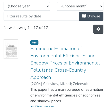
Browse
Now showing
1 - 17 of 17
Item
Parametric Estimation of
Environmental Efficiencies and
Shadow Prices of Environmental
Pollutants: Cross-Country
Approach
(
2004
)
Salnykov, Mikhail
;
Zelenyuk,
Valentyn
This paper has a main purpose of estimation
of environmental efficiencies of economies
and shadow prices
of environmental pollutants for post-