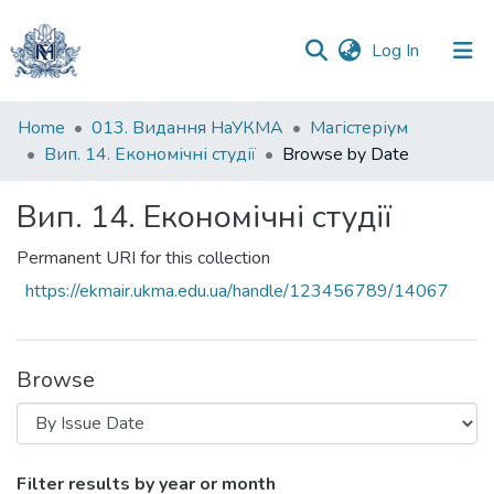
(current)
Log In
Communities
Home
013. Видання НаУКМА
Магістеріум
&
Вип. 14. Економічні студії
Browse by Date
Collections
Вип. 14. Економічні студії
All of DSpace
Permanent URI for this collection
https://ekmair.ukma.edu.ua/handle/123456789/14067
Browse
Browsing Вип. 14. Економічні студії by 
Filter results by year or month