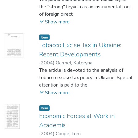
also present.
the "strong" hryvnia as an instrumental tool
of foreign direct
investment (FDI) tapping. The specific
Show more
channels of the exchange rate (ER) impact
upon FDI are presented with
Item
the use of qualitative and quantitative tools.
Tobacco Excise Tax in Ukraine:
Important policy implications are outlined.
Recent Developments
(
2004
)
Garmel, Kateryna
The article is devoted to the analysis of
tobacco excise tax policy in Ukraine. Special
attention is paid to the
possible effects of the latest change in
Show more
tobacco excise tax system on the market
demand structure.
Item
Economic Forces at Work in
Academia
(
2004
)
Coupe, Tom