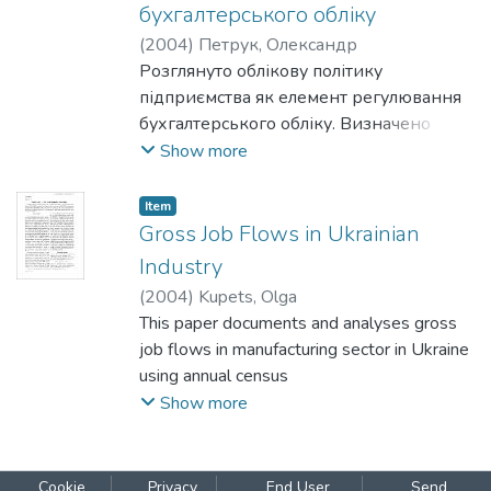
бухгалтерського обліку
enterprises. Our analysis also suggests that
(
2004
)
Петрук, Олександр
for firms, among the most significant
Розглянуто облікову політику
determinants of wage arrears
підприємства як елемент регулювання
are regional location, industrial affiliation and
бухгалтерського обліку. Визначено
type of ownership.
межі її застосування та структуру.
Show more
Запропоновано напрями подальших
досліджень.
Item
Gross Job Flows in Ukrainian
Industry
(
2004
)
Kupets, Olga
This paper documents and analyses gross
job flows in manufacturing sector in Ukraine
using annual census
data from 1993 to 2001. Annual job
Show more
destruction dominated job creation during
1993-2000 implying persistent
net employment losses every year, while a
Cookie
Privacy
End User
Send