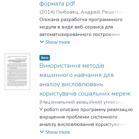
формата pdf
(
2014
)
Глибовец, Андрей
;
Решетнёв,
Игорь
Описана разработка программного
модуля в виде веб-сервиса для
автоматизированного построения
тезаурусов на основе
Show more
комбинированного метода выявления
важных терминов и связей в тексте и
Item
алгоритма автоматизированного
Використання методів
итеративного построения
машинного навчання для
терминологий в коллекциях научных
аналізу висловлювань
текстов на украинском языке. Формат
користувачів соціальних мереж
тезауруса JSON-LD избран с учетом
возможности публикации полученных
(
Національний авіаційний університет
,
терминологических связей в
2014
У роботі описано програмну реалізацію
)
Глибовець, Андрій
;
Гонтар,
стандартизированном виде сетевого
Максим
вирішення проблеми системного
доступа к ресурсам, и с
аналізу висловлювання користувачів
позиций понимания тезауруса как
соціальних мереж за допомогою
Show more
полноценного программного модуля