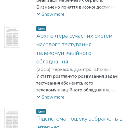
реалізації мережевих сервісів.
Визначено поняття високої доступності
мережевого сервісу. Вказано на
Show more
основні фактори, що впливають на
доступність мережевого сервісу, та
Item
проаналізовано особливості впливу
Архітектура сучасних систем
кожного з факторів.
масового тестування
телекомунікаційного
обладнання
(
2015
)
Черкасов, Дмитро
;
Штіхлайтнер,
А.
У статті розглянуто розв’язання задачі
;
Подаревський, О.
тестування абонентського
телекомунікаційного обладнання, що
використовується споживачами
Show more
інтернет-послуг. Запропонований
підхід до тестування базується на
Item
результатах аналізу структури
Підсистема пошуку зображень в
пристроїв, що тестуються. Окрему увагу
Інтернет