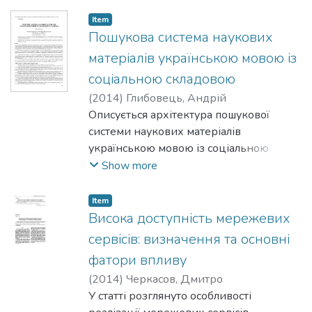
статичного підходу у вигляді наївного
поисковой системы научных
баєсівського класифікатора.
Item
материалов.
Пошукова система наукових
матеріалів українською мовою із
соціальною складовою
(
2014
)
Глибовець, Андрій
Описується архітектура пошукової
системи наукових матеріалів
українською мовою із соціальною
складовою. Розглянуто та обґрунтовано
Show more
вибір технологій для створення такої
системи, описано її функціональність.
Item
Представлено алгоритм для виділення з
Висока доступність мережевих
PDF документів наукових статей
сервісів: визначення та основні
логічних частин.
фатори впливу
(
2014
)
Черкасов, Дмитро
У статті розглянуто особливості