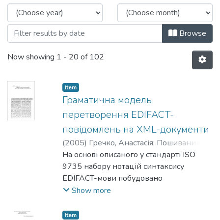
Browse
Now showing
1 - 20 of 102
Item
Граматична модель
перетворення EDIFACT-
повідомлень на XML-документи
(
2005
)
Гречко, Анастасія
;
Пошиваник,
Денис
На основі описаного у стандарті ISO
9735 набору нотацій синтаксису
EDIFACT-мови побудовано
контекстно-вільну граматику для
Show more
перевірки EDIFACT-повідомлень.
Розроблено механізм перетво­рення
Item