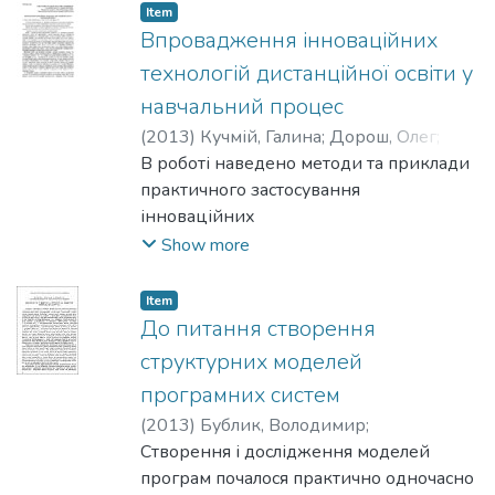
or improvement of health). During diagnostic
Item
and therapeutic care, patients usually
Впровадження інноваційних
require
технологій дистанційної освіти у
direct contact with doctors in a medical
навчальний процес
institution. On contrary, while restoration or
(
2013
)
Кучмій, Галина
;
Дорош, Олег
;
improvement of their health, patients carry
Бойко, О. В.
В роботі наведено методи та приклади
;
Дорош, Наталя
out doctor's orders at home and rarely
практичного застосування
attend
інноваційних
physicians in clinics (e.g. only in the
технологій електронної освіти (e-
Show more
prescribed control terms).
education) у навчальний процес
українських вишів.
Item
До питання створення
структурних моделей
програмних систем
(
2013
)
Бублик, Володимир
;
Лозинський, І.
Створення і дослідження моделей
;
Серняк, А.
програм почалося практично одночасно