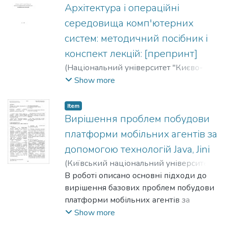
дерева граматичного розбору EDIFACT-
Архітектура і операційні
повідомлення на відповідні XML-схему і
середовища комп'ютерних
XML-повідом­лення, погоджений з
систем: методичний посібник і
описаними у стандарті ISO/TS
конспект лекцій: [препринт]
20625:2002 правилами генерації XML-
схем.
(
Національний університет "Києво-
Могилянська академія". Факультет
Show more
інформатики. Кафедра мережних
технологій
,
2005
)
Дорошенко,
Item
Анатолій
;
Кислоокий, Володимир
;
Вирішення проблем побудови
Синявський, Олександр
платформи мобільних агентів за
допомогою технологій Java, Jini
(
Київський національний університет
імені Тараса Шевченка
В роботі описано основні підходи до
,
2008
)
Глибовець, Андрій
вирішення базових проблем побудови
;
Гороховський,
Семен
платформи мобільних агентів за
;
Жаб'юк, В.
допомогою технологій Java, Jini.
Show more