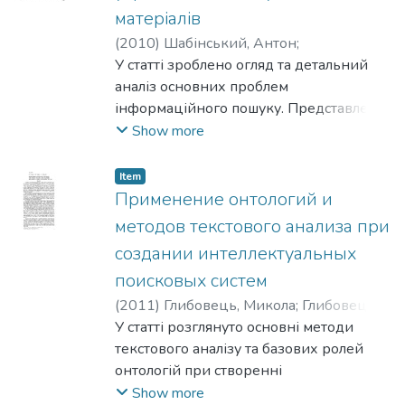
матеріалів
(
2010
)
Шабінський, Антон
;
Ольшевський, Роман
У статті зроблено огляд та детальний
;
Глибовець,
Андрій
аналіз основних проблем
інформаційного пошуку. Представлена
модель та програмна реалізація
Show more
пошукового робота для текстів
наукового та науково-публіцистичного
Item
стилю українською мовою.
Применение онтологий и
методов текстового анализа при
создании интеллектуальных
поисковых систем
(
2011
)
Глибовець, Микола
;
Глибовець,
Андрій
У статті розглянуто основні методи
;
Шабінський, Антон
текстового аналізу та базових ролей
онтологій при створенні
інтелектуальних пошукових систем
Show more