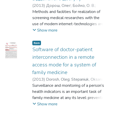
(
2013
)
Дорош, Олег
;
Бойко, О. В.
;
Степанюк, Оксана
Methods and facilities for realization of
screening medical researches with the
use of modern internet-technologies are
considered. Methodology and results of
Show more
screening researches of style and quality of
students life from different countries on the
Item
Moodle platform base are shown.
Software of doctor-patient
interconnection in a remote
access mode for a system of
family medicine
(
2013
)
Dorosh, Oleg
;
Stepaniuk, Oksana
;
Boyko, Oksana
Surveillance and monitoring of a person’s
;
Dorosh, Natalya
health indicators is an important task of
family medicine at any its level: prevention,
diagnosis, treatment and rehabilitation
Show more
(restoration