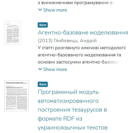
з виникненням програмування в
середині минулого сторіччя. Створені
Show more
моделі охоплювали всі аспекти
програмування: синтаксичний,
Item
семантичний і прагматичний. Повний
Агентно-базоване моделювання
перелік напрямків і підходів звісно
(
2013
)
Глибовець, Андрій
виходить за рамки цього
У статті розглянуто ключові методології
повідомлення, але деякі з них, зокрема
агентно-базованого моделювання та
ті, що справили особливий вплив на
основні застосунки агентно-базованого
роботу авторів варто згадати.
моделювання.
Show more
Item
Программный модуль
автоматизированного
построения тезаурусов в
формате RDF из
украиноязычных текстов