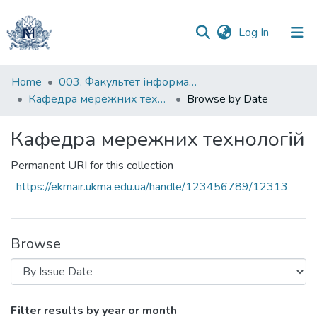
(current)
Log In
Communities
Home
003. Факультет інформатики
&
Кафедра мережних технологій
Browse by Date
Collections
Кафедра мережних технологій
All of DSpace
Permanent URI for this collection
https://ekmair.ukma.edu.ua/handle/123456789/12313
Browse
Browsing Кафедра мережних технологій
Filter results by year or month