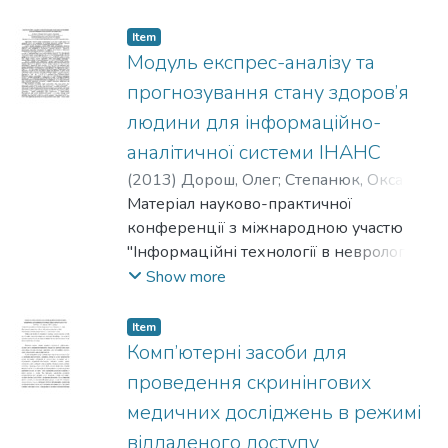
інформації. Наведено приклади
використання онтологій на етапах
Item
збору та класифікації інформації,
Модуль експрес-аналізу та
інтерпретації користувацьких запитів,
прогнозування стану здоров’я
безпосередньо пошуку релевантної
людини для інформаційно-
інформації в документі.
аналітичної системи ІНАНС
(
2013
)
Дорош, Олег
;
Степанюк, Оксана
;
Єрмакова, І.
Матеріал науково-практичної
;
Бойко, О. В.
конференції з міжнародною участю
"Інформаційні технології в неврології,
психіатрії, епілептології і медичній
Show more
статистиці", Київ, 17–18 жовт. 2013 р.
Item
Комп’ютерні засоби для
проведення скринінгових
медичних досліджень в режимі
віддаленого доступу