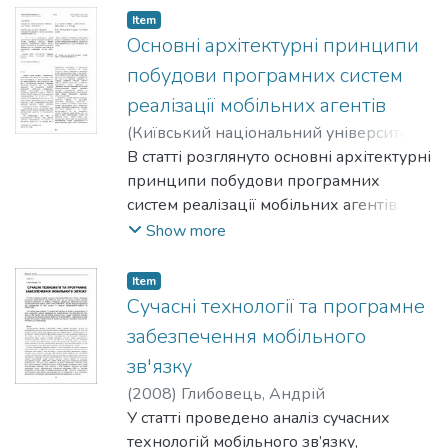
Item
Основні архітектурні принципи
побудови програмних систем
реалізації мобільних агентів
(
Київський національний університет
імені Тараса Шевченка
В статті розглянуто основні архітектурні
,
2008
)
Анісімов,
Анатолій
принципи побудови програмних
;
Глибовець, Андрій
;
Жаб'юк, В.
систем реалізації мобільних агентів.
Проведено порівняльний аналіз
Show more
найбільш відомих платформ підтримки
обчислювальних мобільних агентів.
Item
Визначено базові вимоги до
Сучасні технології та програмне
архітектури програмних систем такого
забезпечення мобільного
типу.
зв'язку
(
2008
)
Глибовець, Андрій
У статті проведено аналіз сучасних
технологій мобільного зв’язку,