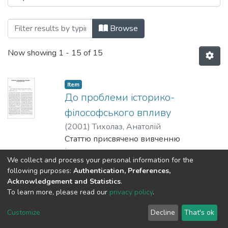
Browsing 019: Філософія та релігієзнавс
Browse
Now showing
1 - 15 of 15
Item
До проблеми історико-
філософського впливу
(
2001
)
Тихолаз, Анатолій
Статтю присвячено вивченню
історичних, теоретичних та культурних
We collect and process your personal information for the
передумов
following purposes:
Authentication, Preferences,
історико-філософського впливу.
Show more
Acknowledgement and Statistics
.
To learn more, please read our
privacy policy
.
Item
Київська духовно-академічна
Customize
Decline
That's ok