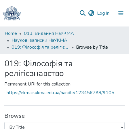
(current)
Log In
Communities
Home
013. Видання НаУКМА
&
Наукові записки НаУКМА
Collections
019: Філософія та релігієзнавство
Browse by Title
All of DSpace
019: Філософія та
релігієзнавство
Permanent URI for this collection
https://ekmair.ukma.edu.ua/handle/123456789/9105
Browse