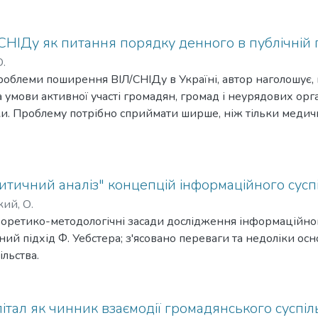
альних, економічних, політичних та особистісних ресурсів,
ого управління.
НІДу як питання порядку денного в публічній п
Ю.
облеми поширення ВІЛ/СНІДу в Україні, автор наголошує,
 умови активної участі громадян, громад і неурядових орга
и. Проблему потрібно сприймати ширше, ніж тільки медичн
ьства.
тичний аналіз" концепцій інформаційного суспі
ий, О.
оретико-методологічні засади дослідження інформаційног
ий підхід Ф. Уебстера; з'ясовано переваги та недоліки о
ільства.
італ як чинник взаємодії громадянського суспіл