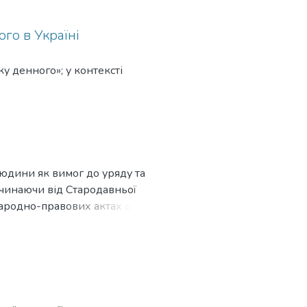
го в Україні
у денного»; у контексті
людини як вимог до уряду та
очинаючи від Стародавньої
жнародно-правових актах щодо
арубіжними науковцями.
ві поняття за характером