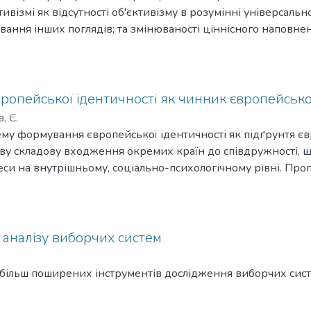
, відображення громадських очікувань у виборчих програ
ивізмі як відсутності об'єктивізму в розумінні універсально
ьких організацій під час виборів.
ування інших поглядів; та змінюваності ціннісного наповн
гляди їх інтерпретатори із часовою віддаленістю від них.
опейської ідентичності як чинник європейської
, Є.
му формування європейської ідентичності як підґрунтя є
иву складову входження окремих країн до співдружності,
еси на внутрішньому, соціально-психологічному рівні. Про
формування європейської ідентичності.
 аналізу виборчих систем
більш поширених інструментів дослідження виборчих сист