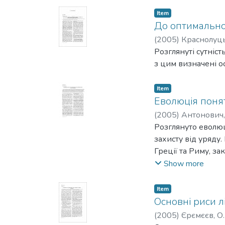
Item
До оптимальної
(
2005
)
Краснолуць
Розглянуті сутніс
з цим визначені ос
Item
Еволюція понят
(
2005
)
Антонович,
Розглянуто еволюц
захисту від уряду
Греції та Риму, з
прав людини, існу
Show more
Розглянуто пробле
потреб людини та 
Item
Основні риси л
(
2005
)
Єрємєєв, О.