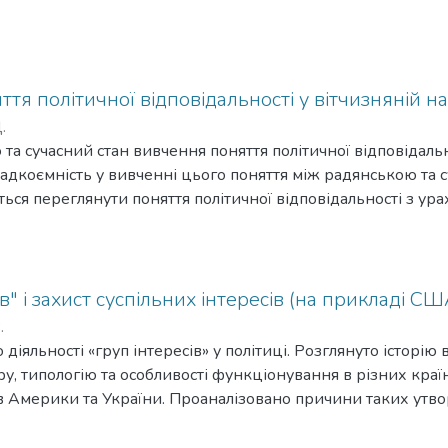
тя політичної відповідальності у вітчизняній на
.
 та сучасний стан вивчення поняття політичної відповідальн
падкоємність у вивченні цього поняття між радянською та
ься переглянути поняття політичної відповідальності з ур
 суспільних науках.
в" і захист суспільних інтересів (на прикладі СШ
.
діяльності «груп інтересів» у політиці. Розглянуто історі
ру, типологію та особливості функціонування в різних краї
 Америки та України. Проаналізовано причини таких утво
асади діяльності, ефективність репрезентації суспільних ін