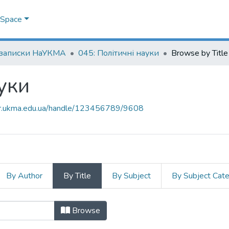
DSpace
 записки НаУКМА
045: Політичні науки
Browse by Title
уки
air.ukma.edu.ua/handle/123456789/9608
By Author
By Title
By Subject
By Subject Cat
науки by Title
Browse