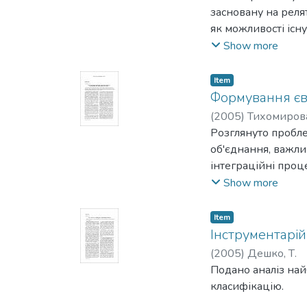
громадської думки
засновану на релят
діяльність громадс
як можливості існ
у події, ідеї та по
Show more
Item
Формування євр
(
2005
)
Тихомирова
Розглянуто пробле
об'єднання, важл
інтеграційні проц
PR-забезпечення 
Show more
Item
Інструментарій
(
2005
)
Дешко, Т.
Подано аналіз най
класифікацію.