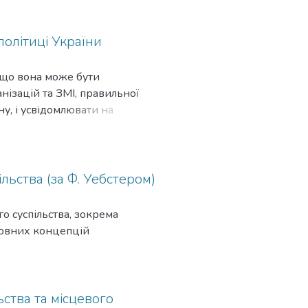
 впроваджуваних ними
олітиці України
 що вона може бути
нізацій та ЗМІ, правильної
у, і усвідомлювати на
льства (за Ф. Уебстером)
о суспільства, зокрема
сновних концепцій
ьства та місцевого