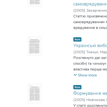
самоврядуван
(
2005
)
Захарченко
Статтю присвячено
самоврядування» та
врядування в сіль
Item
Українські виб
(
2005
)
Ткачук, Ма
Розглянуто дві за
спосіб») та «знизу
властива перша мо
трансформації виб
Show more
рольним громадськ
громадського конт
Item
неурядові організ
Формування ме
суспільного поряд
(
2005
)
Новічкова,
суспільного поряд
У статті розгляну