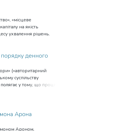
тво», «місцеве
апіталу на якість
есу ухвалення рішень.
я порядку денного
гори» («авторитарний
ському суспільству
полягає у тому, що процес
рим та непідконт-
ливих причин відсутності
що громадяни,
 учасниками формування
ймона Арона
сті громадян у формуванні
 та висловлювання
еймоном Ароном,