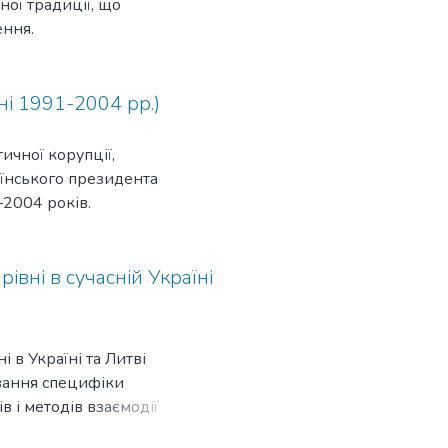
ної традиції, що
ення.
їні 1991-2004 рр.)
тичної корупції,
аїнського президента
—2004 років.
івні в сучасній Україні
 в Україні та Литві
ування специфіки
в і методів взаємодії
ігурацією владних