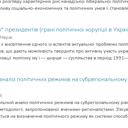
 розгляду характерних рис канадської ліберальної політич
пливу соціально-економічних та політичних умов її становл
" президентів (грані політичної корупції в Укра
 Марія
 є висвітлення одного із аспектів актуальної проблеми полі
ктів, що дають можливість твердити про активну участь укр
изації політику му і — ширше — суспільства в період 1991
наліз політичних режимів на субрегіональному р
В.
льний аналіз політичних режимів на субрегіональному рівні
етодології, запропонованої вченими-регіоналістами. З'яс
ється на визначення політичного режиму як системи способі
 влади та суспільства, особливість яких визначається конф