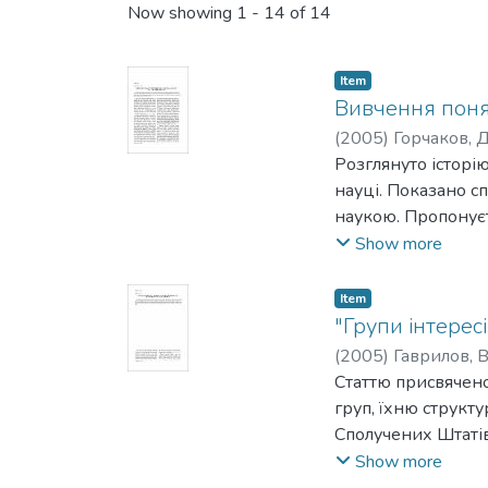
Now showing
1 - 14 of 14
Item
Вивчення понят
(
2005
)
Горчаков, Д
Розглянуто історію
науці. Показано с
наукою. Пропонуєт
зміни парадигми в
Show more
Item
"Групи інтересі
(
2005
)
Гаврилов, В
Статтю присвячено 
груп, їхню структу
Сполучених Штатів
на уряд, правові з
Show more