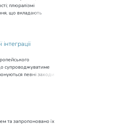
мах політичних сил,
сті; плюралізмі
ення, що вкладають
 інтеграції
вропейського
 що супроводжуватиме
понуються певні заходи
ем та запропоновано їх