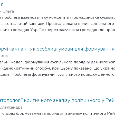
ня
, Ольга
 проблемі взаємозв'язку концептів «громадянське суспільс
 «соціальний капітал». Проаналізовано вплив соціального к
ських громадах України через залучення громадян до проц
орчі кампанії як особливі умови для формуванн
рина
гальні моделі формування суспільного порядку денного: «з
» («демократичний спосіб»), при цьому показано, що україн
дель. Проблема формування суспільного порядку денного 
орчих обіцянок на конкретні політичні рішення є непрозо
ості. Автор обстоює думку, відповідно до якої одна з важ
ролю за здійсненням державної політики полягає в тому, 
ації та громадянське суспільство в цілому не є активними
тодології критичного аналізу політичного у Ре
ку денного під час виборів. Розглянуто конкретні види уча
 Олександра
ку денного: безпосередні громадські заходи, формування
то історію формування та принципи аналізу політичного Р