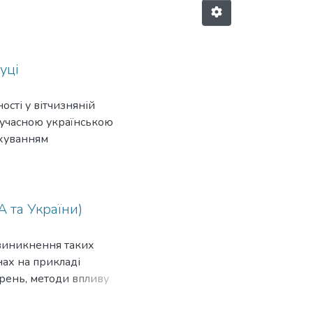
уці
ості у вітчизняній
 сучасною українською
ахуванням
А та України)
ю виникнення таких
нах на прикладі
рень, методи впливу
тересів такими групами.