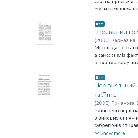
Статтю присвячено
стали наслідком в
Item
"Первісний гріх
(
2005
)
Кармазіна,
Метою даної статті
а саме: аналіз фа
в процесі кору пц
Item
Порівняльний а
та Литві
(
2005
)
Романова, 
Здійснено порівня
з використанням м
субрегіонів спира
органів державної
Show more