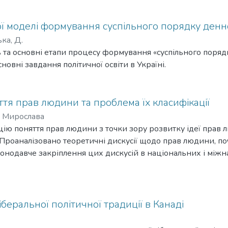
 моделі формування суспільного порядку денно
ка, Д.
ть та основні етапи процесу формування «суспільного порядк
новні завдання політичної освіти в Україні.
тя прав людини та проблема їх класифікації
 Мирослава
ію поняття прав людини з точки зору розвитку ідеї прав 
. Проаналізовано теоретичні дискусії щодо прав людини, п
аконодавче закріплення цих дискусій в національних і мі
ючі інтерпретації поняття прав людини вітчизняними та з
му класифікації родового поняття «права людини» на видо
вимог, які вона висуває перед своїм урядом.
іберальної політичної традиції в Канаді