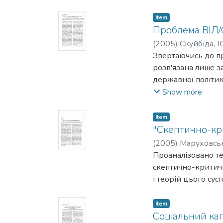
суб'єктів, їх соці
стратегій державн
Item
Проблема ВІЛ/С
(
2005
)
Скуйбіда, 
Звертаючись до пр
розв'язана лише за
державної політик
рівні цілого суспіл
Show more
Item
"Скептично-кри
(
2005
)
Маруховськ
Проаналізовано те
скептично-критичн
і теорій цього сусп
Item
Соціальний кап