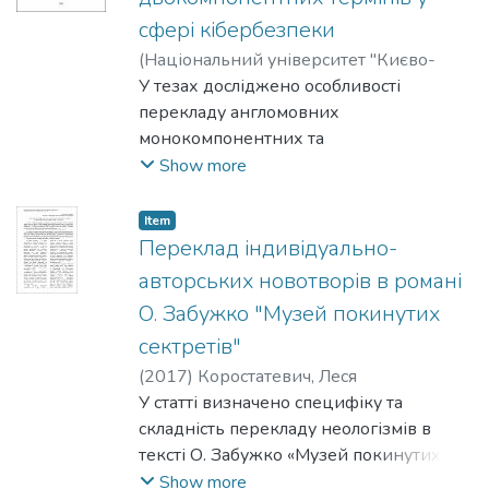
ефективність текстів. Досліджено
сфері кібербезпеки
специфіку жанру мотиваційного
публічного мовлення, визначено типові
(
Національний університет "Києво-
стилістичні прийоми (метафори,
Могилянська академія"
У тезах досліджено особливості
,
2025
)
анафори, антитези тощо) та
Каньовська, Ілона
перекладу англомовних
запропоновано ефективні підходи до їх
монокомпонентних та
перекладу, такі як адаптація, компресія
двокомпонентних термінів у сфері
Show more
й трансформація.
кібербезпеки. На основі аналізу
автентичних фахових текстів
Item
визначено типові перекладацькі
Переклад індивідуально-
труднощі, пов’язані з контекстуальною
авторських новотворів в романі
залежністю, полісемією та структурною
О. Забужко "Музей покинутих
розбіжністю між мовами. Обґрунтовано
сектретів"
використання різних перекладацьких
стратегій: калькування, транскодування,
(
2017
)
Коростатевич, Леся
адаптації та описового перекладу.
У статті визначено специфіку та
Запропоновано практичні рекомендації
складність перекладу неологізмів в
для забезпечення термінологічної
тексті О. Забужко «Музей покинутих
точності та узгодженості у фаховому
секретів». Подано приклади
Show more