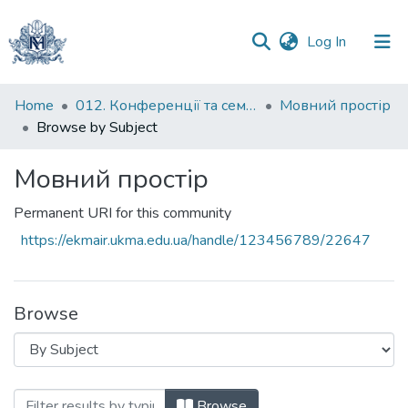
(current)
Log In
Communities
Home
012. Конференції та семінари НаУКМА
Мовний простір
&
Browse by Subject
Collections
Мовний простір
All of DSpace
Permanent URI for this community
https://ekmair.ukma.edu.ua/handle/123456789/22647
Browse
Browsing Мовний простір by Subject "a
Browse