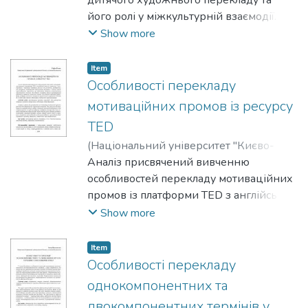
Тетяна
дитячого художнього перекладу та
його ролі у міжкультурній взаємодії.
Описано різні види перекладацьких
Show more
трансформацій, які використовує
перекладач у процесі адаптації
Item
іноземних творів до мови перекладу.
Особливості перекладу
мотиваційних промов із ресурсу
TED
(
Національний університет "Києво-
Могилянська академія"
Аналіз присвячений вивченню
,
2025
)
Сеник,
Софія
особливостей перекладу мотиваційних
промов із платформи TED з англійської
мови на українську. У центрі уваги —
Show more
труднощі передання лексико-
стилістичних, риторичних та емоційних
Item
особливостей оригінальних виступів, а
Особливості перекладу
також аналіз перекладацьких стратегій,
однокомпонентних та
що дозволяють зберегти комунікативну
двокомпонентних термінів у