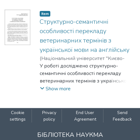
дискурсі.
еквівалентного перекладу роману на
польську мову. Вказано мету створення
Item
неологізмів письменницею, звернено
Структурно-семантичні
увагу на завдання перекладача.
особливості перекладу
Стверджено, що складнощі перекладу
ветеринарних термінів з
текстів художньої літератури пов'язані
української мови на англійську
із пошуком еквівалента в мові
перекладу і складністю відтворення
(
Національний університет "Києво-
образу героя.
Могилянська академія"
У роботі досліджено структурно-
,
2025
)
Середницька, Марія
семантичні особливості перекладу
ветеринарних термінів з української
мови на англійську. Проаналізовано
Show more
види міжмовних відповідників,
труднощі перекладу та запропоновано
перекладацькі стратегії. Практична
Cookie
Privacy
End User
Send
цінність полягає в розробці
settings
policy
Agreement
Feedback
рекомендацій для фахового перекладу
ветеринарної літератури.
БІБЛІОТЕКА НАУКМА