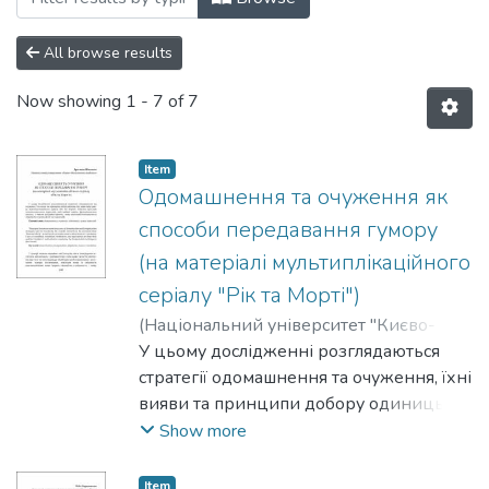
All browse results
Now showing
1 - 7 of 7
Item
Одомашнення та очуження як
способи передавання гумору
(на матеріалі мультиплікаційного
серіалу "Рік та Морті")
(
Національний університет "Києво-
Могилянська академія"
У цьому дослідженні розглядаються
,
2023
)
Штанько,
Ярослава
стратегії одомашнення та очуження, їхні
вияви та принципи добору одиниць
для перекладу гумору
Show more
мультиплікаційного серіалу "Рік та
Морті". Описано приклади
Item