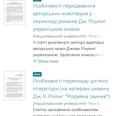
контекстуального перекладу,
Особливості передавання
родовидової заміни, функціонального
авторських новотворів у
аналогу, а також розкрито причину,
перекладі романів Дж. Роулінг
чому перекладачі використали
українською мовою
стратегію очуження під час перекладу.
(
Національний університет "Києво-
Могилянська академія"
У статті розглянуто методи адаптації
,
2025
)
Балабаш,
Анастасія
авторської мови Джоан Роулінг
українською. Здійснено компаративний
аналіз текстів оригіналу та перекладу.
Show more
Item
Особливості перекладу дитячої
літератури (на матеріалі роману
Дж. К. Ролінг "Різдвяна свинка")
(
Національний університет "Києво-
Могилянська академія"
Статтю присвячено особливостям
,
2023
)
Руденко,