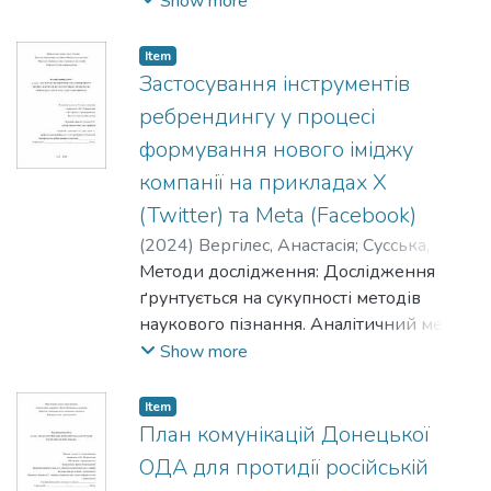
Show more
результатах ситуаційного аналізу й
дослідженні успішних кейсів.
Item
Застосування інструментів
ребрендингу у процесі
формування нового іміджу
компанії на прикладах X
(Twitter) та Meta (Facebook)
(
2024
)
Вергілес, Анастасія
;
Сусська,
Ольга
Методи дослідження: Дослідження
ґрунтується на сукупності методів
наукового пізнання. Аналітичний метод
та методи співставлення і порівняння
Show more
дозволяють дослідити передумови,
еволюцію та етапи ребрендингу, а
Item
також виявити позивні та негативні
План комунікацій Донецької
приклади ребрендингу компаній в
ОДА для протидії російській
Україні та світі. У дослідженні