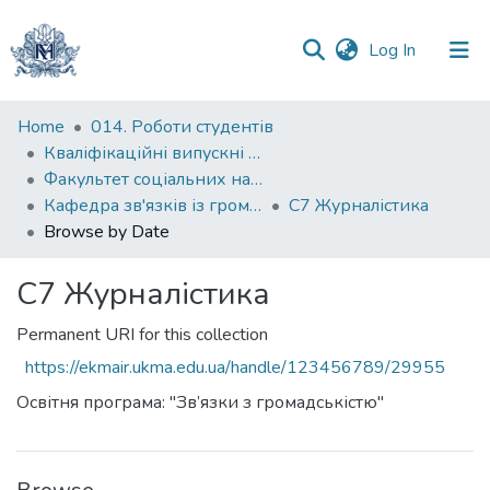
(current)
Log In
Communities
Home
014. Роботи студентів
&
Кваліфікаційні випускні роботи здобувачів вищої освіти бакалаврських програм
Collections
Факультет соціальних наук і соціальних технологій
Кафедра зв'язків із громадськістю
С7 Журналістика
All of DSpace
Browse by Date
С7 Журналістика
Permanent URI for this collection
https://ekmair.ukma.edu.ua/handle/123456789/29955
Освітня програма: "Зв’язки з громадськістю"