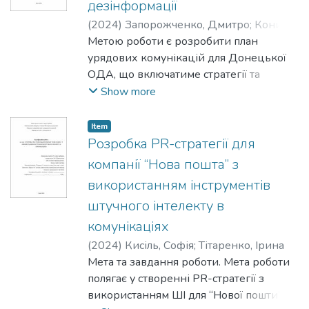
дезінформації
використовувалися такі наукові методи,
(
2024
)
Запорожченко, Дмитро
;
Коник,
як: узагальнення та опис для розуміння
Дмитро
Метою роботи є розробити план
брендингу та ребрендингу,
урядових комунікацій для Донецької
систематизація та порівняння для
ОДА, що включатиме стратегії та
виділення тенденцій ребрендингу,
тактики протидії російській
Show more
опитування респондентів та фокус
дезінформації.
групи для більш глибокого розуміння
потреб та вподобань аудиторії.
Item
Розробка PR-стратегії для
компанії “Нова пошта” з
використанням інструментів
штучного інтелекту в
комунікаціях
(
2024
)
Кисіль, Софія
;
Тітаренко, Ірина
Мета та завдання роботи. Мета роботи
полягає у створенні PR-стратегії з
використанням ШІ для “Нової пошти” на