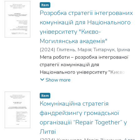
розвитку українського кіно.
Item
Розробка стратегії інтегрованих
комунікацій для Національного
університету "Києво-
Могилянська академія"
(
2024
)
Глитень, Марія
;
Титарчук, Ірина
Мета роботи – розробка інтегрованої
стратегії комунікацій для
Національного університету "Києво-
Могилянська академія", спрямованої на
Show more
підвищення ефективності взаємодії з
різними цільовими групами та
Item
підтримання позитивного іміджу
Комунікаційна стратегія
університету.
фандрейзингу громадської
організаціїї “Repair Together” у
Литві