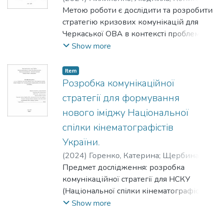
Дмитро
Метою роботи є дослідити та розробити
стратегію кризових комунікацій для
Черкаської ОВА в контексті проблем та
викликів повномасштабного
Show more
вторгнення та впливу на розвиток
регіону.
Item
Розробка комунікаційної
стратегії для формування
нового іміджу Національної
спілки кінематографістів
України.
(
2024
)
Горенко, Катерина
;
Щербина,
Віктор
Предмет дослідження: розробка
комунікаційної стратегії для НСКУ
(Національної спілки кінематографістів
України) , спрямованої на формування
Show more
нового іміджу НСКУ та підтримку