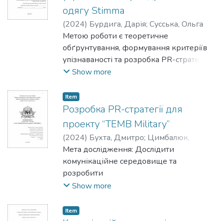
одягу Stimma
(
2024
)
Бурдига, Дарія
;
Сусська, Ольга
Метою роботи є теоретичне
обґрунтування, формування критеріїв
упізнаваності та розробка PR-стратегії
як інструменту збільшення рівня
Show more
впізнаваності та покращення
двосторонньої комунікації з
Item
громадськістю для українського бренду
Розробка PR-стратегії для
жіночого одягу Stimma.
проекту “TEMB Military”
(
2024
)
Бухта, Дмитро
;
Цимбалюк,
Валерій
Мета дослідження: Дослідити
комунікаційне середовище та
розробити
комунікаційну стратегію для проекту
Show more
“TEMB Military” в контексті
проблем та викликів актуальної
Item
соціально-політичної ситуації в країні та