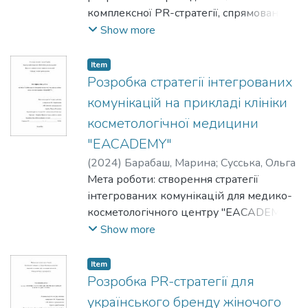
комплексної PR-стратегії, спрямованої
на підвищення рівня впізнаваності
Show more
жіночого бренду одягу в мережі
інтернет.
Item
Розробка стратегії інтегрованих
комунікацій на прикладі клініки
косметологічної медицини
"EACADEMY"
(
2024
)
Барабаш, Марина
;
Сусська, Ольга
Мета роботи: створення стратегії
інтегрованих комунікацій для медико-
косметологічного центру "EACADEMY",
яку компанія зможе застосовувати
Show more
протягом пів року з подальшим
корегуванням в залежності від реакції
Item
цільових аудиторій.
Розробка PR-стратегії для
українського бренду жіночого