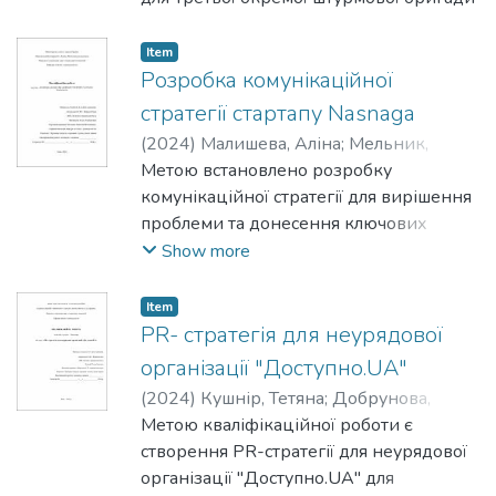
Item
Розробка комунікаційної
стратегії стартапу Nasnaga
(
2024
)
Малишева, Аліна
;
Мельник,
Анатолій
Метою встановлено розробку
комунікаційної стратегії для вирішення
проблеми та донесення ключових
повідомлень про сервіс.
Show more
Item
PR- стратегія для неурядової
організації "Доступно.UA"
(
2024
)
Кушнір, Тетяна
;
Добрунова,
Дар'я
Метою кваліфікаційної роботи є
створення PR-стратегії для неурядової
організації "Доступно.UA" для