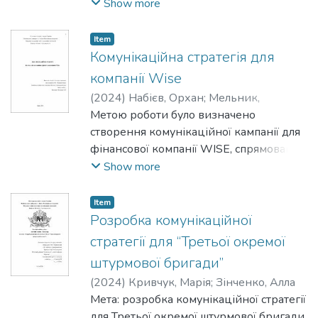
підставі аналізу відповідного
Show more
зарубіжного досвіду, ситуаційного
аналізу для оцінки репутації компанії,
Item
слабких та сильних її сторін, наявних
Комунікаційна стратегія для
проблем діяльності задля підтримки
компанії Wise
високої репутації бренду, іміджу
(
2024
)
Набієв, Орхан
;
Мельник,
компанії і утримання нею позиції №1
Анатолій
Метою роботи було визначено
серед конкурентів на ринку
створення комунікаційної кампанії для
фінансової компанії WISE, спрямованої
на зміну поведінки українських
Show more
громадян, зокрема щодо відмови від
перевезення готівки через кордон на
Item
користь використання банківських
Розробка комунікаційної
переказів.
стратегії для “Третьої окремої
штурмової бригади”
(
2024
)
Кривчук, Марія
;
Зінченко, Алла
Мета: розробка комунікаційної стратегії
для Третьої окремої штурмової бригади