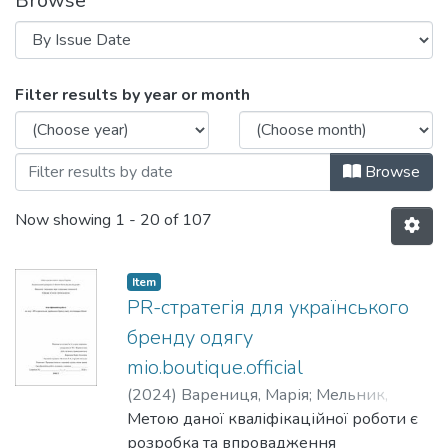
Browse
Browsing С7 Журналістика by Issue Dat
Filter results by year or month
Browse
Now showing
1 - 20 of 107
Item
PR-cтратегія для українського
бренду одягу
mio.boutique.official
(
2024
)
Варениця, Марія
;
Мельник,
Анатолій
Метою даної кваліфікаційної роботи є
розробка та впровадження