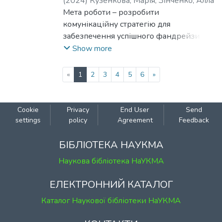
(
2024
)
Кузенкова, Марія
;
Зінченко, Алла
Мета роботи – розробити
комунікаційну стратегію для
забезпечення успішного фандрейзингу
для підтримки діяльності ГО «Repair
Show more
Together», що відбудовує Україну, а
також обґрунтувати підходи до її
(current)
«
1
2
3
4
5
6
»
планування та проведення.
Cookie
Privacy
End User
Send
settings
policy
Agreement
Feedback
БІБЛІОТЕКА НАУКМА
Наукова бібліотека НаУКМА
ЕЛЕКТРОННИЙ КАТАЛОГ
Каталог Наукової бібліотеки НаУКМА