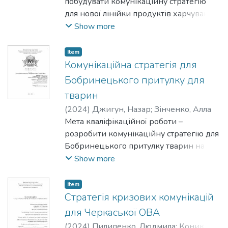
побудувати комунікаційну стратегію
для нової лінійки продуктів харчування
для дітей та молоді відділу продукції
Show more
власного виробництва «Сільпо».
Item
Комунікаційна стратегія для
Бобринецького притулку для
тварин
(
2024
)
Джигун, Назар
;
Зінченко, Алла
Мета кваліфікаційної роботи –
розробити комунікаційну стратегію для
Бобринецького притулку тварин на 6
місяців.
Show more
Item
Стратегія кризових комунікацій
для Черкаської ОВА
(
2024
)
Пилипенко, Людмила
;
Коник,