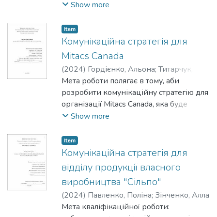
підвищення впізнаваності організації,
Show more
формування позитивного ставлення до
неї та залучення нових партнерів до
Item
співпраці.
Комунікаційна стратегія для
Mitacs Canada
(
2024
)
Гордієнко, Альона
;
Титарчук,
Ірина
Мета роботи полягає в тому, аби
розробити комунікаційну стратегію для
організації Mitacs Canada, яка буде
спрямована на комунікацію зі
Show more
студентами старших курсів бакалаврату
та магістратури. Вона сприятиме
Item
підвищенню рівня обізнаності про
Комунікаційна стратегія для
програми, що пропонує організація та
відділу продукції власного
залученню студентів до участі у них.
виробництва "Сільпо"
(
2024
)
Павленко, Поліна
;
Зінченко, Алла
Мета кваліфікаційної роботи: