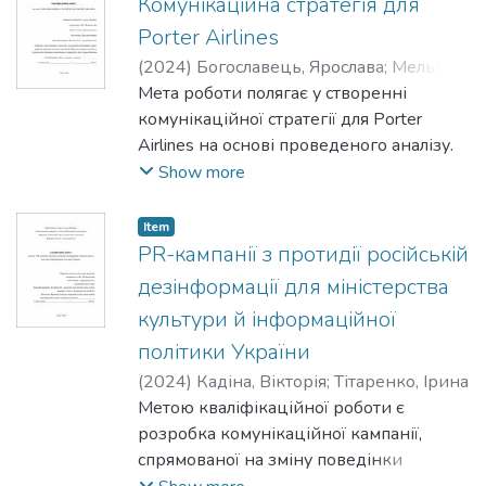
Комунікаційна стратегія для
проблем, зумовлених неможливістю
Porter Airlines
кооперації з державою у розвитку
(
2024
)
Богославець, Ярослава
;
Мельник,
проекту.
Анатолій
Мета роботи полягає у створенні
комунікаційної стратегії для Porter
Airlines на основі проведеного аналізу.
Show more
Item
PR-кампанії з протидії російській
дезінформації для міністерства
культури й інформаційної
політики України
(
2024
)
Кадіна, Вікторія
;
Тітаренко, Ірина
Метою кваліфікаційної роботи є
розробка комунікаційної кампанії,
спрямованої на зміну поведінки
цільової аудиторії, ґрунтуючись на