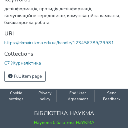
дезінформація
,
протидія дезінформації
,
комунікаційне середовище
,
комунікаційна кампанія
,
бакалаврська робота
URI
https://ekmair.ukma.edu.ua/handle/123456789/29981
Collections
С7 Журналістика
Full item page
Cookie
Privacy
End User
Send
settings
policy
Agreement
Feedback
БІБЛІОТЕКА НАУКМА
Наукова бібліотека НаУКМА