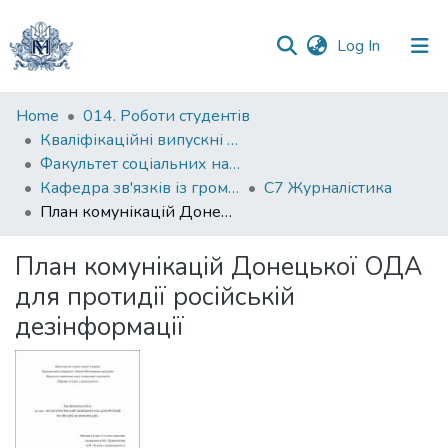
(current)
Log In
Communities
Home
014. Роботи студентів
&
Кваліфікаційні випускні роботи здобувачів вищої освіти бакалаврських програм
Collections
Факультет соціальних наук і соціальних технологій
Кафедра зв'язків із громадськістю
С7 Журналістика
All of DSpace
План комунікацій Донецької ОДА для протидії російській дезінформації
Statistics
План комунікацій Донецької ОДА
для протидії російській
дезінформації