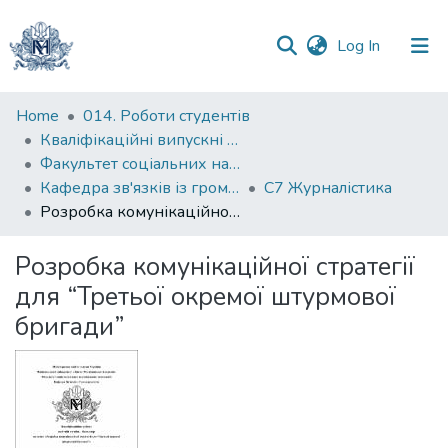
(current)
Log In
Communities
Home
014. Роботи студентів
&
Кваліфікаційні випускні роботи здобувачів вищої освіти бакалаврських програм
Collections
Факультет соціальних наук і соціальних технологій
Кафедра зв'язків із громадськістю
С7 Журналістика
All of DSpace
Розробка комунікаційної стратегії для “Третьої окремої штурмової бригади”
Statistics
Розробка комунікаційної стратегії
для “Третьої окремої штурмової
бригади”