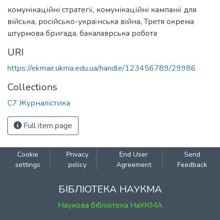
комунікаційні стратегії
,
комунікаційні кампанії для
війська
,
російсько-українська війна
,
Третя окрема
штурмова бригада
,
бакалаврська робота
URI
https://ekmair.ukma.edu.ua/handle/123456789/29986
Collections
С7 Журналістика
Full item page
Cookie
Privacy
End User
Send
settings
policy
Agreement
Feedback
БІБЛІОТЕКА НАУКМА
Наукова бібліотека НаУКМА