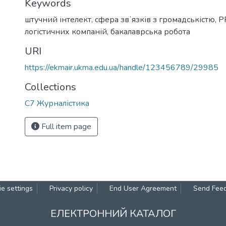
Keywords
штучний інтелект
,
сфера звʼязків з громадськістю
,
P
логістичних компаній
,
бакалаврська робота
URI
https://ekmair.ukma.edu.ua/handle/123456789/29985
Collections
С7 Журналістика
Full item page
e settings
Privacy policy
End User Agreement
Send Fee
ЕЛЕКТРОННИЙ КАТАЛОГ