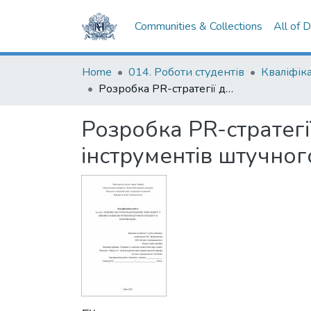
Communities & Collections
All of 
Home
014. Роботи студентів
Розробка PR-стратегії для компанії “Нова пошта” з використанням інструментів штучного інтелекту в комунікаціях
Розробка PR-стратегі
інструментів штучног