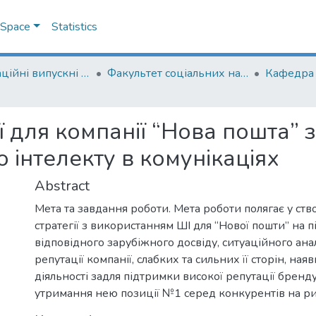
DSpace
Statistics
Кваліфікаційні випускні роботи здобувачів вищої освіти бакалаврських програм
Факультет соціальних наук і соціальних технологій
ї для компанії “Нова пошта” 
о інтелекту в комунікаціях
Abstract
Мета та завдання роботи. Мета роботи полягає у ств
стратегії з використанням ШІ для “Нової пошти” на пі
відповідного зарубіжного досвіду, ситуаційного ана
репутації компанії, слабких та сильних її сторін, на
діяльності задля підтримки високої репутації бренду,
утримання нею позиції №1 серед конкурентів на р