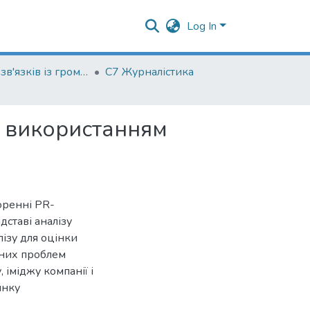
Log In
Кафедра зв'язків із громадськістю
С7 Журналістика
з використанням
оренні PR-
дставі аналізу
лізу для оцінки
явних проблем
 іміджу компанії і
инку