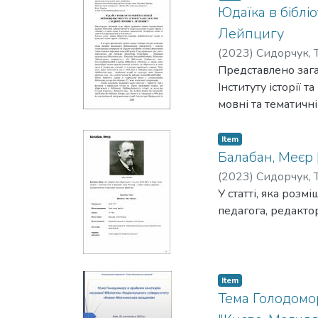
різноманітних нау
Юдаїка в бібліо
міжнародний наук
Лейпцигу
(
2023
)
Сидорчук, Т
Представлено зага
Інституту історії т
мовні та тематичні
Item
Балабан, Меєр 
(
2023
)
Сидорчук, Т
У статті, яка розм
педагога, редакто
Item
Тема Голодомор