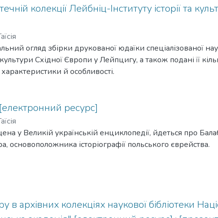
ково-дослідницьких програм і проектів, які сприяли інтегра
течній колекції Лейбніц-Інституту історії та кул
овий процес.
аїсія
льний огляд збірки друкованої юдаїки спеціалізованої нау
а культури Східної Європи у Лейпцигу, а також подані її кільк
 характеристики й особливості.
[електронний ресурс]
аїсія
іщена у Великій українській енциклопедії, йдеться про Бал
ра, основоположника історіографії польського єврейства.
у в архівних колекціях наукової бібліотеки Нац