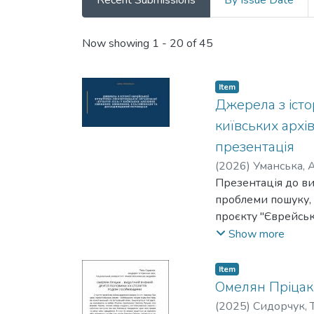
Recent Submissions
By Issue Date
Recent Submissions
Now showing
1 - 20 of 45
Item
Джерела з істо
київських архі
презентація
(
2026
)
Уманська, 
Презентація до вис
проблеми пошуку, 
проєкту "Єврейськ
культури, історії т
Show more
Item
Омелян Пріцак
(
2025
)
Сидорчук, Т