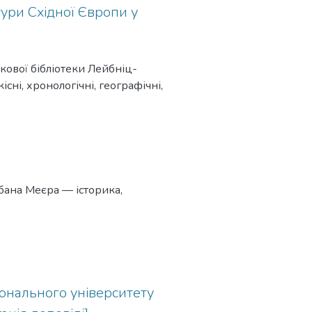
ції україністики у
ьтури Східної Європи у
кової бібліотеки Лейбніц-
існі, хронологічні, географічні,
абана Меєра — історика,
іонального університету