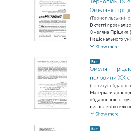
Тернопіль 1920
Омеляна Пріца
(
Тернопільський о
В статті проаналі
Омеляна Пріцака (1
Національного уні
документів в конт
Show more
експозиційних роз
років.
Item
Омелян Пріцак 
половини ХХ ст
(
Інститут обдаров
Матеріали доповід
обдарованість: су
висвітленню ключо
розбудові україно
Show more
значення вченого 
директора Українсь
Item