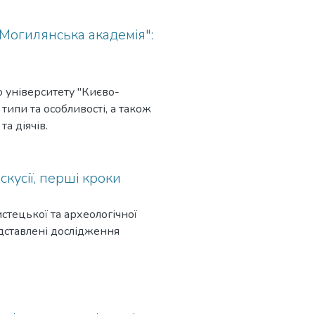
-Могилянська академія":
о університету "Києво-
типи та особливості, а також
а діячів.
кусії, перші кроки
стецької та археологічної
едставлені дослідження