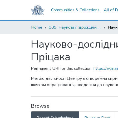
Communities & Collections
All of 
Home
009. Наукові підрозділи НаУКМА
Науково-дослідни
Пріцака
Permanent URI for this collection
https://ekm
Метою діяльності Центру є створення сприя
шляхом опрацювання, введення до науковог
Browse