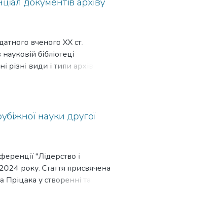
ціал документів архіву
датного вченого ХХ ст.
 науковій бібліотеці
і різні види і типи архівних
рема при створенні
ультурі Тернополя 1920–1930-х
рубіжної науки другої
ференції "Лідерство і
 2024 року. Стаття присвячена
а Пріцака у створенні та
0-х рр. Розкривається
а-засновника і першого
адача, ініціатора і творця