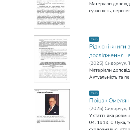
Матеріали доповiд
сучасність, персп
Item
Рідкісні книги
дослідження і 
(
2025
)
Сидорчук, Т
Матеріали доповiд
Актуальність та п
Item
Пріцак Омелян
(
2025
)
Сидорчук, Т
У статті, яка роз
04. 1919, с. Лука,
сходознавця, істо