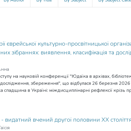
By Author
By Title
By Subject
By Subject Cat
рії єврейської культурно-просвітницької організа
вних зібраннях: виявлення, класифікація та досл
Анна
тупу на науковій конференції "Юдаїка в архівах, бібліотек
дослідження, збереження", що відбулася 26 березня 2026 
а спадщина в Україні: міждисциплінарні рефлексії крізь п
а літератури".
 - видатний вчений другої половини XX столітт
аїсія