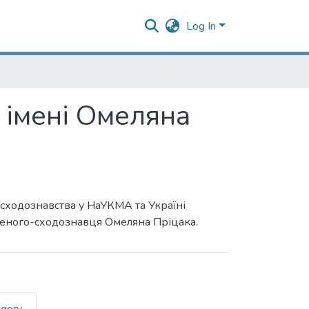
Log In
 імені Омеляна
 сходознавства у НаУКМА та Україні
ченого-сходознавця Омеляна Пріцака.