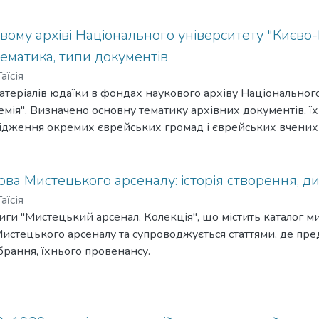
вому архіві Національного університету "Києво
тематика, типи документів
аїсія
атеріалів юдаїки в фондах наукового архіву Національног
мія". Визначено основну тематику архівних документів, їх 
ідження окремих єврейських громад і єврейських вчених т
ва Мистецького арсеналу: історія створення, дис
аїсія
ги "Мистецький арсенал. Колекція", що містить каталог ми
Мистецького арсеналу та супроводжується статтями, де пр
брання, їхнього провенансу.