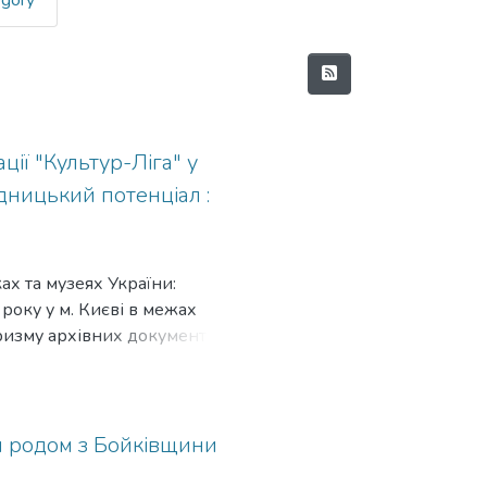
egory
ції "Культур-Ліга" у
ідницький потенціал :
ах та музеях України:
року у м. Києві в межах
ризму архівних документів,
я родом з Бойківщини