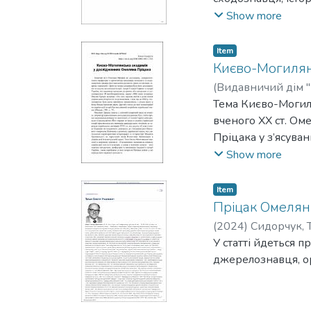
інституцій, інозе
Show more
низки університет
.
Item
Києво-Могилян
(
Видавничий дім "
Тема Києво-Могил
вченого ХХ ст. Ом
Пріцака у з’ясуван
засновників, профе
Show more
вченого, котрі без
могилянська тема 
Item
процесів, що відбу
Пріцак Омелян
були надруковані 
(
2024
)
Сидорчук, Т
рукописах в архіві
У статті йдеться 
джерелознавця, ор