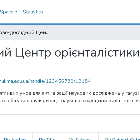
DSpace
Statistics
Науково-дослідний Центр орієнталістики імені Омеляна Пріцака
й Центр орієнталістики
air.ukma.edu.ua/handle/123456789/12184
тливих умов для активізації наукових досліджень у галузі
о обігу та популяризації наукової спадщини видатного в