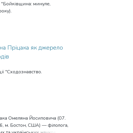
 "Бойківщина: минуле,
оку).
яна Пріцака як джерело
одів
ії "Сходознавство.
іцака Омеляна Йосиповича (07.
06, м. Бостон, США) — філолога,
их та українських наукових