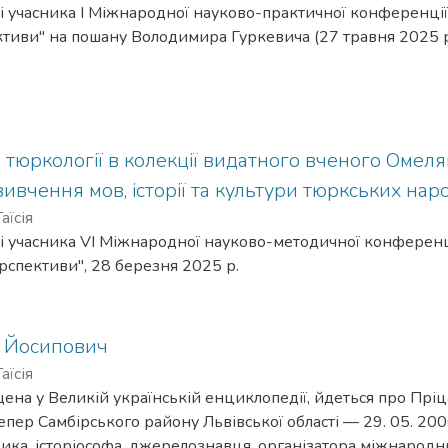
і учасника І Міжнародної науково-практичної конференції
ективи" на пошану Володимира Гуркевича (27 травня 2025 р
 з тюркології в колекції видатного вченого Омел
вивчення мов, історії та культури тюркських нар
аїсія
і учасника VІ Міжнародної науково-методичної конференц
ерспективи", 28 березня 2025 р.
 Йосипович
аїсія
міщена у Великій українській енциклопедії, йдеться про Пр
 тепер Самбірського району Львівської області — 29. 05. 20
рика, історіософа, джерелознавця, організатора міжнародн