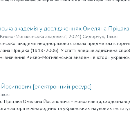
много члена Національної академії наук України (1990), по
ів, члена наукових товариств Європи і Північної Америки.
ська академія у дослідженнях Омеляна Пріцака
Києво-Могилянська академія"
,
2024
)
Сидорчук, Таїсія
янської академії неодноразово ставала предметом істори
еляна Пріцака (1919-2006). У статті вперше здійснена спро
ні значення Києво-Могилянської академії в історії українськ
сорів і вихованців Академії в історії України. Авторка зд
посередньо присвячені Києво-Могилянській академії та її д
розглядається Пріцаком узагальнено і в контексті висвітл
валися на українських землях у XVII-XVIII ст. У статті пода
 Йосипович [електронний ресурс]
у різноманітних зарубіжних і українських виданнях та тих
аїсія
 вченого.
про Пріцака Омеляна Йосиповича – мовознавця, сходознавця,
ганізатора міжнародних та українських наукових інституц