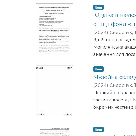
Item
Юдаїка в науко
огляд фондів, 
(
2024
)
Сидорчук, Т
Здійснено огляд м
Могилянська акаде
значення для досл
Item
Музейна складо
(
2024
)
Сидорчук, Т
Перший розділ кни
частини колекції 
окремих частин зі
Item