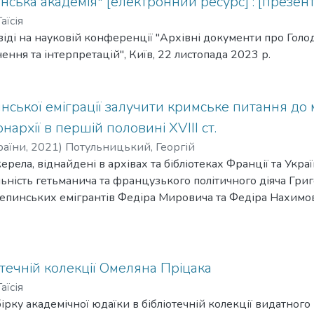
ська академія" [електронний ресурс] : [презент
аїсія
іді на науковій конференції "Архівні документи про Голо
ення та інтерпретацій", Київ, 22 листопада 2023 р.
ської еміграції залучити кримське питання до 
архії в першій половині XVIII ст.
країни
,
2021
)
Потульницький, Георгій
рела, віднайдені в архівах та бібліотеках Франції та Украї
ьність гетьманича та французького політичного діяча Григ
епинських емігрантів Федіра Мировича та Федіра Нахимов
ня тогочасних проблем, пов’язаних із відновленням козаць
нам Російської імперії, Кримського ханства. Автор доход
матичної служби, виділених ним (відповідно 1730-ті, 1740-т
ю відмінні завдання щодо вирішення кримського питання, і,
отечній колекції Омеляна Пріцака
умку автора статті, саме Григор Орлик своїми послідовними
аїсія
ми забезпечив реальне постання традиційної для гетьманс
ірку академічної юдаїки в бібліотечній колекції видатног