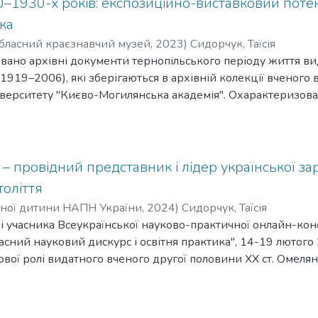
–1930-х років: експозиційно-виставковий потен
ка
бласний краєзнавчий музей
,
2023
)
Сидорчук, Таїсія
зовано архівні документи тернопільського періоду життя ви
919–2006), які зберігаються в архівній колекції вченого в
верситету "Києво-Могилянська академія". Охарактеризован
ексті їх можливого використання в музейній практиці, зок
ділів або виставкових проєктів, присвячених історії та к
– провідний представник і лідер української за
оліття
аної дитини НАПН України
,
2024
)
Сидорчук, Таїсія
і учасника Всеукраїнської науково-практичної онлайн-кон
часний науковий дискурс і освітня практика", 14-19 лютого
вої ролі видатного вченого другої половини ХХ ст. Омелян
знавчого центру в Гарвардському університеті в 1960-199
як автора концепції української науки в США, організатор
кого наукового інституту Гарвардського університету, викл