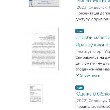
"Києво-Могилян
(
2023
)
Сидорчук, Т
Презентація допов
доступу, оприлюдн
Item
Спроби мазепин
Французької мон
(
Інститут історії У
Спираючись на дже
дипломатичну діял
сподвижників маз
ними до розв’язан
Show more
протистоянням пла
етапів своєї дипло
Item
ставив перед собо
Юдаїка в біблі
реалізувати. На д
(
2022
)
Сидорчук, Т
наполегливими дія
Проаналізовано зб