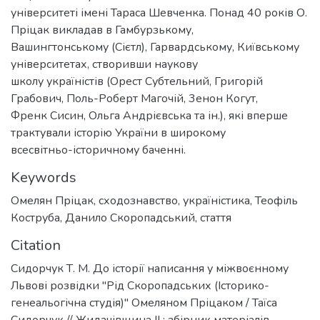
університеті імені Тараса Шевченка. Понад 40 років О.
Пріцак викладав в Гамбурзькому,
Вашингтонському (Сієтл), Гарвардському, Київському
університетах, створивши наукову
школу україністів (Орест Субтельний, Григорій
Грабович, Поль-Роберт Магочій, 3енон Когут,
Френк Сисин, Ольга Андрієвська та ін.), які вперше
трактували історію України в широкому
всесвітньо-історичному баченні.
Keywords
Омелян Пріцак
,
сходознавство
,
україністика
,
Теофіль
Коструба
,
Данило Скоропадський
,
стаття
Citation
Сидорчук Т. М. До історії написання у міжвоєнному
Львові розвідки "Рід Скоропадських (Історико-
генеальогічна студія)" Омеляном Пріцаком / Таїса