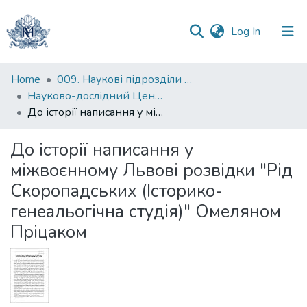
(current)
Log In
Communities
Home
009. Наукові підрозділи НаУКМА
&
Науково-дослідний Центр орієнталістики імені Омеляна Пріцака
Collections
До історії написання у міжвоєнному Львові розвідки "Рід Скоропадських (Історико-генеальогічна студія)" Омеляном Пріцаком
All of DSpace
До історії написання у
міжвоєнному Львові розвідки "Рід
Statistics
Скоропадських (Історико-
генеальогічна студія)" Омеляном
Пріцаком