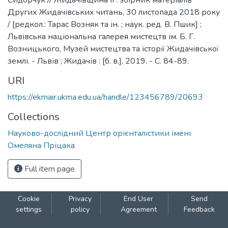
Сидорчук // Жидачівщина ІІ : збірник матеріалів
Других Жидачівських читань, 30 листопада 2018 року
/ [редкол.: Тарас Возняк та ін. ; наук. ред. В. Пшик] ;
Львівська національна галерея мистецтв ім. Б. Г.
Возницького, Музей мистецтва та історії Жидачівської
землі. - Львів ; Жидачів : [б. в.], 2019. - С. 84-89.
URI
https://ekmair.ukma.edu.ua/handle/123456789/20693
Collections
Науково-дослідний Центр орієнталістики імені
Омеляна Пріцака
Full item page
Cookie
Privacy
End User
Send
settings
policy
Agreement
Feedback