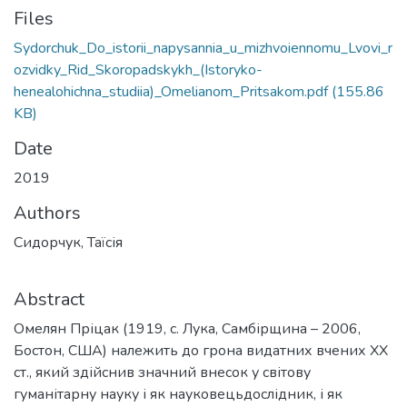
Files
Sydorchuk_Do_istorii_napysannia_u_mizhvoiennomu_Lvovi_r
ozvidky_Rid_Skoropadskykh_(Istoryko-
henealohichna_studiia)_Omelianom_Pritsakom.pdf
(155.86
KB)
Date
2019
Authors
Сидорчук, Таїсія
Abstract
Омелян Пріцак (1919, с. Лука, Самбірщина – 2006,
Бостон, США) належить до грона видатних вчених ХХ
ст., який здійснив значний внесок у світову
гуманітарну науку і як науковецьдослідник, і як