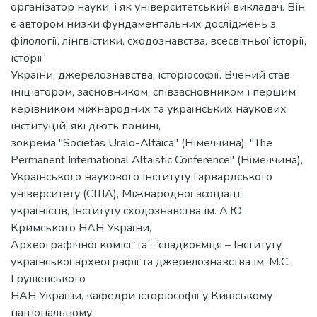
організатор науки, і як університетський викладач. Він
є автором низки фундаментальних досліджень з
філології, лінгвістики, сходознавства, всесвітньої історії,
історії
України, джерелознавства, історіософії. Вчений став
ініціатором, засновником, співзасновником і першим
керівником міжнародних та українських наукових
інституцій, які діють понині,
зокрема "Societas Uralo-Altaica" (Німеччина), "The
Permanent International Altaistic Conference" (Німеччина),
Українського наукового інституту Гарвардського
університету (США), Міжнародної асоціації
україністів, Інституту сходознавства ім. А.Ю.
Кримського НАН України,
Археографічної комісії та її спадкоємця – Інституту
української археографії та джерелознавства ім. М.С.
Грушевського
НАН України, кафедри історіософії у Київському
національному