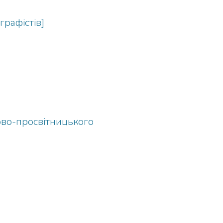
графістів]
ково-просвітницького