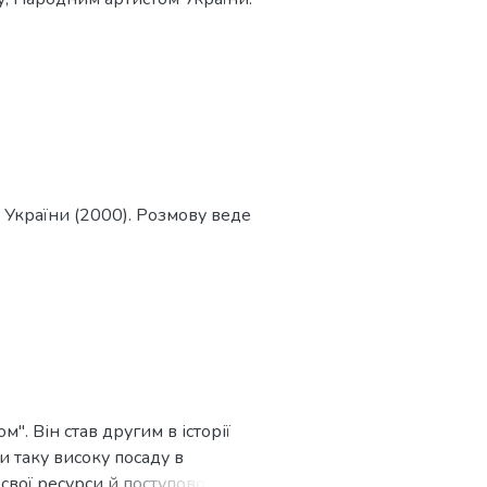
м України (2000). Розмову веде
. Він став другим в історії
и таку високу посаду в
 свої ресурси й поступово