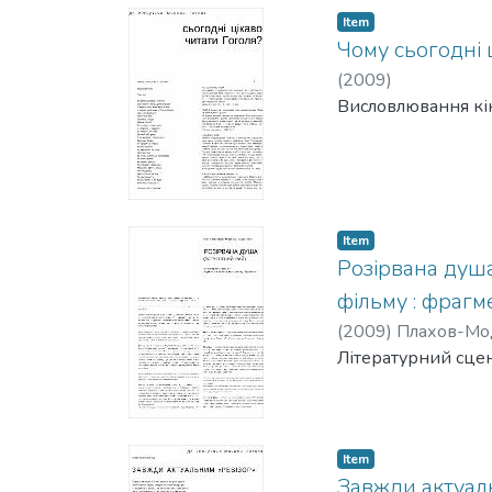
Item
Чому сьогодні 
(
2009
)
Висловлювання кін
Item
Розірвана душа
фільму : фрагм
(
2009
)
Плахов-Мод
Літературний сцен
Item
Завжди актуал