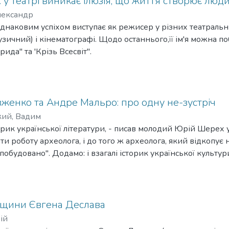
 у театрі виникає ілюзія, що життя створює люд
лександр
днаковим успіхом виступає як режисер у різних театральн
зичний) і кінематографі. Щодо останнього,її ім'я можна по
рида" та 'Крізь Всесвіт".
женко та Андре Мальро: про одну не-зустріч
кий, Вадим
орик української літератури, - писав молодий Юрій Шерех у
 роботу археолога, і до того ж археолога, який відкопує не
 побудовано". Додамо: і взагалі історик української культур
сценами розмаїтих не-здійснень. Індивідуальних і колекти
 чином біографи французького романіста Андре Мальро і 
ка пройшли повз одну, але напрочуд цікаву "меморію" у 
вчування, сповна вірогідних мемуарах нашого київського з
адщини Євгена Деслава
ій