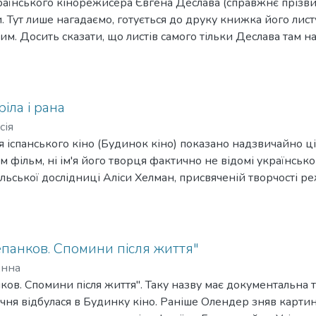
раїнського кінорежисера Євгена Деслава (справжнє прізв
. Тут лише нагадаємо, готується до друку книжка його ли
м. Досить сказати, що листів самого тільки Деслава там на
ібних його заміток), а архієпископа Євгена — 80, до того ж
інформацією листи. Нижче пропонуємо публікацію 15 незнан
важно до архієпископа Євгена у 1949—1965 роках. Вони в
ню реалізацію, його діяльність як історика української дипл
ріла і рана
писних творів, громадського діяча, проливають світло на 
сія
Сподіваємося, вони стануть у пригоді дослідникам творчост
ня іспанського кіно (Будинок кіно) показано надзвичайно ц
ам фільм, ні ім'я його творця фактично не відомі українсь
ольської дослідниці Аліси Хелман, присвяченій творчості р
панков. Спомини після життя"
Анна
ков. Спомини після життя". Таку назву має документальна 
січня відбулася в Будинку кіно. Раніше Олендер зняв карт