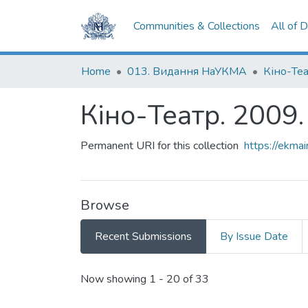
Communities & Collections
All of 
Home
013. Видання НаУКМА
Кіно-Те
Кіно-Театр. 2009
Permanent URI for this collection
https://ekm
Browse
Recent Submissions
By Issue Date
Recent Submissions
Now showing
1 - 20 of 33