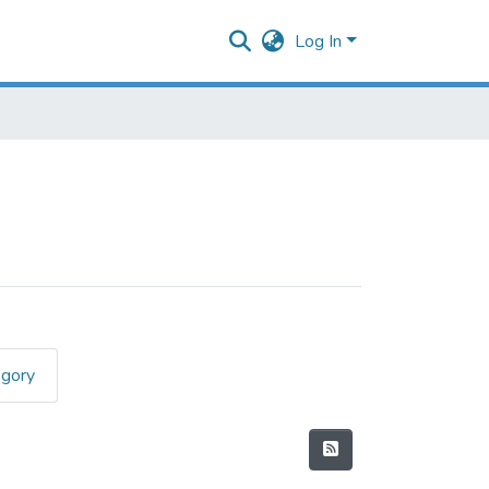
Log In
egory