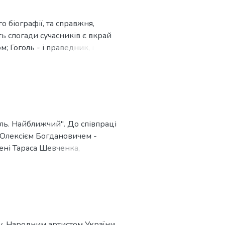
о біографії, та справжня,
ть спогади сучасників є вкрай
 Гоголь - і праведник, і
й, і чаклун. Так, Гоголь
актуальними.
ль. Найближчий". До співпраці
з Олексієм Богдановичем -
мені Тараса Шевченка,
у, Народним артистом України.