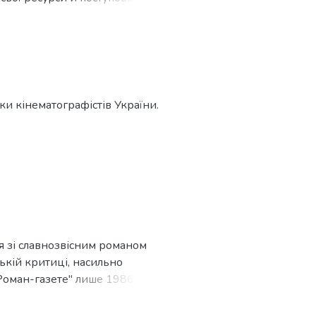
 це та... продовжує знімати
и кінематографістів України.
я зі славнозвісним романом
ькій критиці, насильно
Роман-газете" лише 1986 року.
 другої половини XX століття.
ість давнього козацького