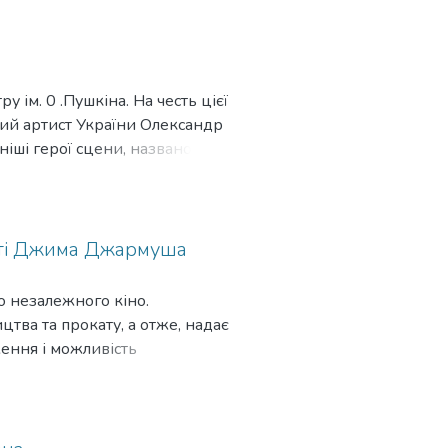
ська Ломівка.
 ім. 0 .Пушкіна. На честь цієї
ний артист України Олександр
ніші герої сцени, названої
сті Джима Джармуша
 незалежного кіно.
ва та прокату, а отже, надає
ження і можливість