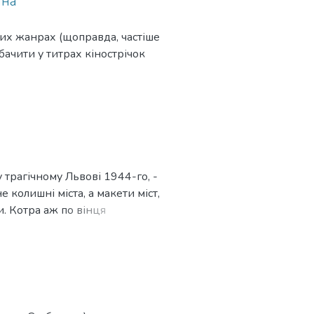
ина
их жанрах (щоправда, частіше
бачити у титрах кінострічок
 трагічному Львові 1944-го, -
 колишні міста, а макети міст,
и. Котра аж по вінця
вних. Руїни тих чи тих у ній
українського кінорежисера
монументальних і, попри певні
емляка Іллі Еренбурга "Люди,