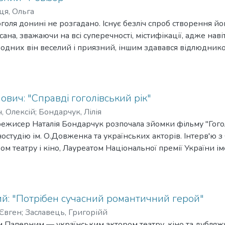
я, Ольга
оля донині не розгадано. Існує безліч спроб створення йог
ана, зважаючи на всі суперечності, містифікації, адже наві
 одних він веселий і приязний, іншим здавався відлюдником;
і служитель добра, і винуватець розтління душ; і божевільни
с завжди цікавим, а його твори, зокрема "Ревізор" - досі 
ович: "Справді гоголівський рік"
, Олексій
;
Бондарчук, Лілія
режисер Наталія Бондарчук розпочала зйомки фільму "Гого
ностудію ім. О.Довженка та українських акторів. Інтерв'ю 
ом театру і кіно, Лауреатом Національної премії України і
 України. Розмову веде Лілія Бондарчук.
й: "Потрібен сучасний романтичний герой"
Євген
;
Заславець, Григорійй
м Паперним — українським актором театру, кіно та дубляж