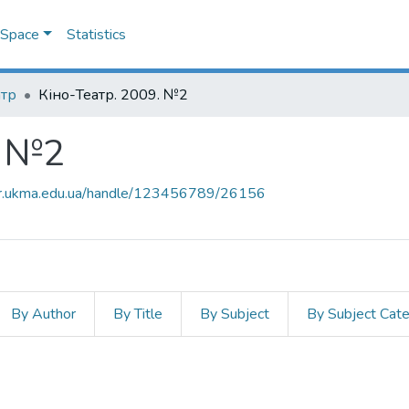
DSpace
Statistics
атр
Кіно-Театр. 2009. №2
. №2
air.ukma.edu.ua/handle/123456789/26156
By Author
By Title
By Subject
By Subject Cat