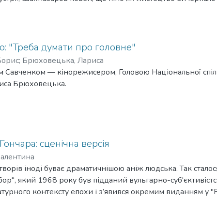
з якої виникло, - стихію розваги. Він відверто говорить про
веде Олексій-Нестор Науменко.
: "Треба думати про головне"
Борис
;
Брюховецька, Лариса
м Савченком — кінорежисером, Головою Національної спілк
иса Брюховецька.
Гончара: сценічна версія
Валентина
ворів іноді буває драматичнішою аніж людська. Так сталос
бор", який 1968 року був підданий вульгарно-суб'єктивістс
атурного контексту епохи і з’явився окремим виданням у "
втор стали знаковими для культурного процесу Придніпров’я
рочуд правдиво і художньо довершено відтворив ментальн