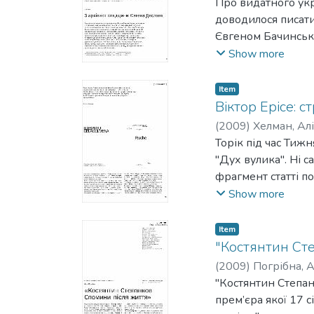
Про видатного ук
доводилося писати
Євгеном Бачинськи
беремо до уваги др
Show more
насичені цікавою 
писаних ним пере
Item
кінорежисера та їх
Віктор Ерісе: ст
колекціонера живо
(
2009
)
Хелман, Алі
життєвого шляху. 
Торік під час Тиж
українського кіно.
"Дух вулика". Ні с
фрагмент статті п
фільм.
Show more
Item
"Костянтин Сте
(
2009
)
Погрібна, 
"Костянтин Степан
прем’єра якої 17 