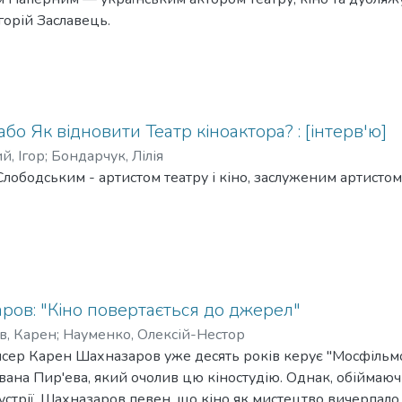
орій Заславець.
бо Як відновити Театр кіноактора? : [інтерв'ю]
й, Ігор
;
Бондарчук, Лілія
 Слободським - артистом театру і кіно, заслуженим артисто
ров: "Кіно повертається до джерел"
в, Карен
;
Науменко, Олексій-Нестор
ер Карен Шахназаров уже десять років керує "Мосфільмом"
Івана Пир'ева, який очолив цю кіностудію. Однак, обіймаюч
дустрії, Шахназаров певен, що кіно як мистецтво вичерпало