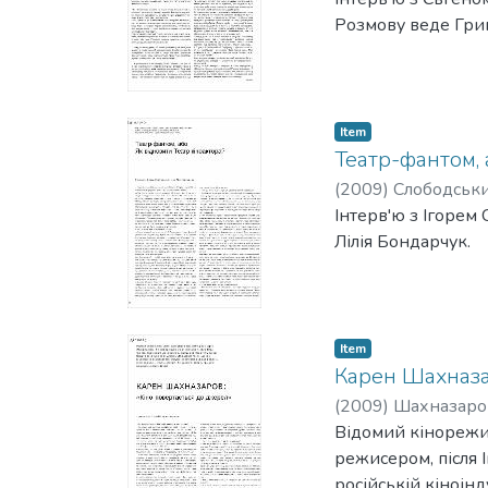
Розмову веде Григ
Item
Театр-фантом, а
(
2009
)
Слободськи
Інтерв'ю з Ігорем
Лілія Бондарчук.
Item
Карен Шахназа
(
2009
)
Шахназаро
Відомий кінорежис
режисером, після 
російській кіноін