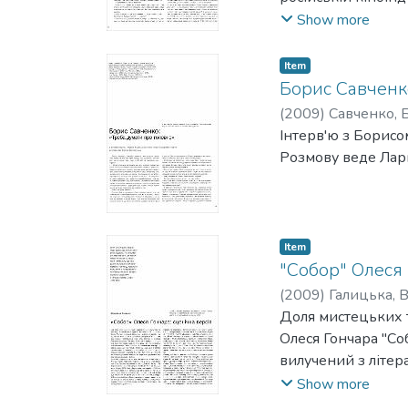
поринає в стихію, 
Show more
фільми. Розмову 
Item
Борис Савченко
(
2009
)
Савченко, 
Інтерв'ю з Борисо
Розмову веде Лар
Item
"Собор" Олеся 
(
2009
)
Галицька, 
Доля мистецьких т
Олеся Гончара "Со
вилучений з літер
Цей твір і його а
Show more
Олесь Гончар нап