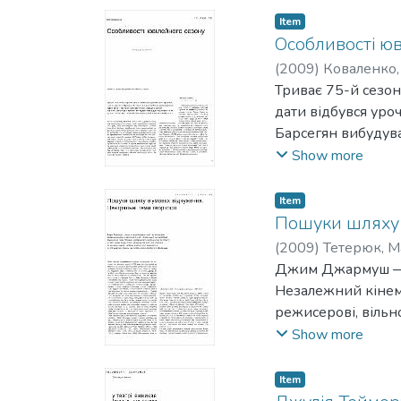
поселення Зачіпля
Item
Особливості юв
(
2009
)
Коваленко,
Триває 75-й сезон 
дати відбувся уро
Барсегян вибудував
ім’ям поета.
Show more
Item
Пошуки шляху 
(
2009
)
Тетерюк, М
Джим Джармуш — о
Незалежний кінем
режисерові, вільн
нестандартних рі
Show more
Item