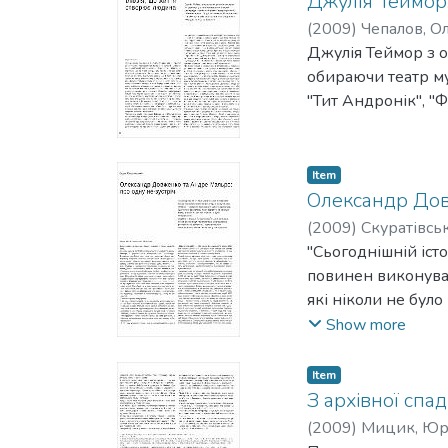
Джулія Теймор:
(
2009
)
Чепалов, О
Джулія Теймор з о
обираючи театр му
"Тит Андронік", "Ф
Item
Олександр Дов
(
2009
)
Скуратівсь
"Сьогоднішній іст
повинен виконувати
які ніколи не було
переповнена мізан
Show more
проектів. Дивним
Олександра Довжен
Item
там цензурні замо
З архівної сп
роки, життя".
(
2009
)
Мицик, Юр