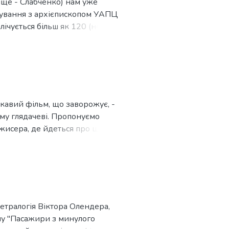
ище - Слабченко) нам уже
стування з архієпископом УАПЦ
лічується більш як 120 (не
 він зазвичай писав розлогі і
их досі листів Є. Деслава,
исвітлюють творчі плани
оматії, мемуариста, бібліофіла,
незнані сторінки його
і цього видатного діяча
ікавий фільм, що заворожує, -
кому глядачеві. Пропонуємо
ежисера, де йдеться про цей
тетралогія Віктора Олендера,
ину "Пасажири з минулого