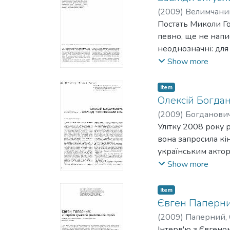
(
2009
)
Велимчаниц
Постать Миколи Гог
певно, ще не напис
неоднозначні: для
нащадок злих сил; 
Show more
залишається для на
Item
Олексій Богдан
(
2009
)
Богданович
Улітку 2008 року 
вона запросила кі
українським актор
Народним артистом
Show more
Item
Євген Паперни
(
2009
)
Паперний, 
Інтерв'ю з Євгено