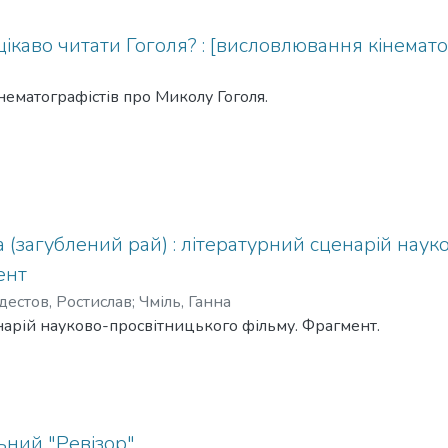
цікаво читати Гоголя? : [висловлювання кінемато
ематографістів про Миколу Гоголя.
 (загублений рай) : літературний сценарій нау
ент
естов, Ростислав
;
Чміль, Ганна
арій науково-просвітницького фільму. Фрагмент.
ьний "Ревізор"