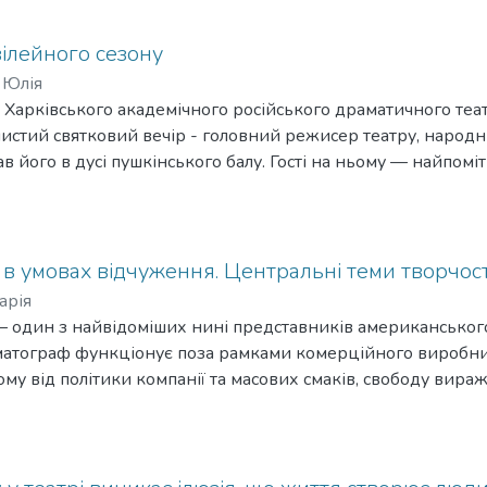
нки, прототипом якої була робітнича окраїна Дніпропетров
ілейного сезону
 Юлія
Харківського академічного російського драматичного театру
чистий святковий вечір - головний режисер театру, народ
 його в дусі пушкінського балу. Гості на ньому — найпоміт
в умовах відчуження. Центральні теми творчо
арія
дин з найвідоміших нині представників американського
атограф функціонує поза рамками комерційного виробницт
ому від політики компанії та масових смаків, свободу вира
шень, що переконливо демонструє Джармуш.