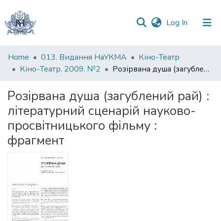
(current)
Log In
Communities
Home
013. Видання НаУКМА
Кіно-Театр
&
Кіно-Театр. 2009. №2
Розірвана душа (загублений рай) : літературний сценарій науково-просвітницького фільму : фрагмент
Collections
Розірвана душа (загублений рай) :
All of DSpace
літературний сценарій науково-
просвітницького фільму :
Statistics
фрагмент