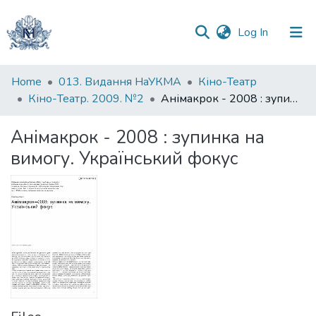
(current)
Log In
Communities
Home
013. Видання НаУКМА
Кіно-Театр
&
Кіно-Театр. 2009. №2
Анімакрок - 2008 : зупинка на вимогу. Український фокус
Collections
Анімакрок - 2008 : зупинка на
All of DSpace
вимогу. Український фокус
Statistics