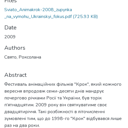
Files
Sviato_Animakrok-2008_zupynka
_na_vymohu_Ukrainskyi_fokus.pdf
(725.93 KB)
Date
2009
Authors
Свято, Роксолана
Abstract
Фестиваль анімаційних фільмів "Крок", який кожного
вересня впродовж семи-десяти днів мандрує
почергово річками Росії та України, був торік
п’ятнадцятим. 2009 року він святкуватиме своє
двадцятиріччя. Такі розбіжності в літочисленні
зумовлені тим, що до 1998-го "Крок" відбувався лише
раз на два роки.